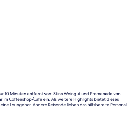
Sehenswürdi
nur 10 Minuten entfernt von: Stina Weingut und Promenade von
 im Coffeeshop/Café ein. Als weitere Highlights bietet dieses
eine Loungebar. Andere Reisende lieben das hilfsbereite Personal.
Sehenswürdi