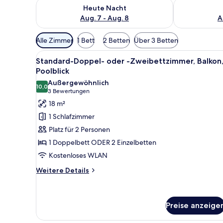
Überprüfe die Verfügbarkeit für heute Nacht, Aug. 7
Überprüfe die
Heute Nacht
Aug. 7 - Aug. 8
A
Verfügbare
Alle Zimmer
1 Bett
2 Betten
Über 3 Betten
Filter
Alle
Ein Hotelzimmer mit einem gro
für
7
Standard-Doppel- oder -Zweibettzimmer, Balkon
Fotos
Zimmer
Poolblick
für
Außergewöhnlich
10,0
Standard-
10,0 von 10
(3
3 Bewertungen
Doppel-
Bewertungen)
18 m²
oder
1 Schlafzimmer
-
Platz für 2 Personen
Zweibettzimmer,
1 Doppelbett ODER 2 Einzelbetten
Balkon,
Kostenloses WLAN
Poolblick
anzeigen
Weitere
Weitere Details
Details
für
Standard-
Preise anzeige
Doppel-
oder