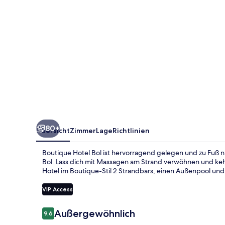
80+
Übersicht
Zimmer
Lage
Richtlinien
Boutique Hotel Bol ist hervorragend gelegen und zu Fuß 
Bol. Lass dich mit Massagen am Strand verwöhnen und kehr
Hotel im Boutique-Stil 2 Strandbars, einen Außenpool und 
VIP Access
Bewertungen
Außergewöhnlich
9,6
9,6 von 10.