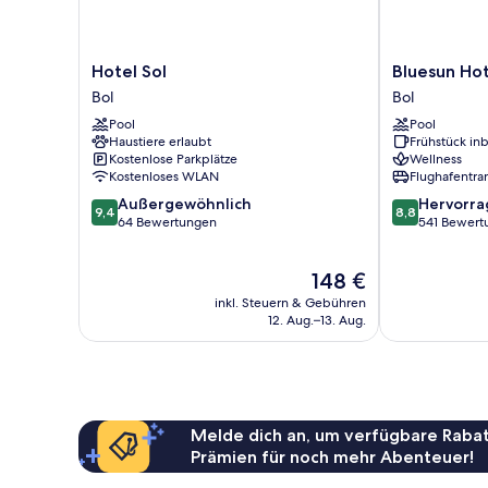
Hotel
Bluesun
Hotel Sol
Bluesun Hot
Sol
Hotel
Bol
Bol
Bol
Elaphusa
Pool
Pool
Bol
Haustiere erlaubt
Frühstück inb
Kostenlose Parkplätze
Wellness
Kostenloses WLAN
Flughafentra
9.4
8.8
Außergewöhnlich
Hervorr
9,4
8,8
von
von
64 Bewertungen
541 Bewert
10,
10,
Außergewöhnlich,
Hervorragend
Der
148 €
64
541
Preis
Bewertungen
Bewertungen
inkl. Steuern & Gebühren
beträgt
12. Aug.–13. Aug.
148 €
Melde dich an, um verfügbare Rabat
Prämien für noch mehr Abenteuer!