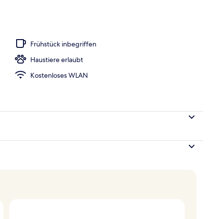
eöffnet von 09:00 Uhr bis 21:00 Uhr, Cabañas (kostenlos)
Frühstück inbegriffen
Haustiere erlaubt
Kostenloses WLAN