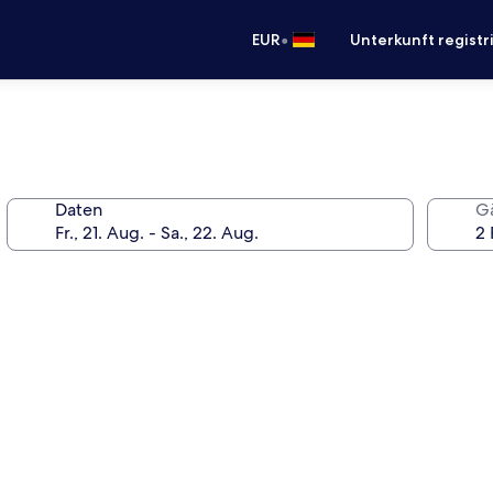
•
EUR
Unterkunft registr
Daten
G