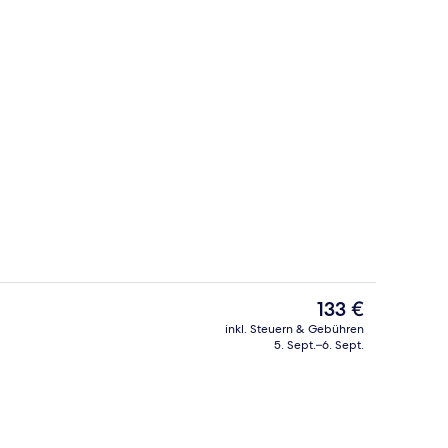
gkeit
Veranda
Der
133 €
aktuelle
inkl. Steuern & Gebühren
Preis
5. Sept.–6. Sept.
gkeit
Sehenswürdigkeit
beträgt
133 €.