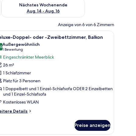
es Wochenende, Aug. 7 - Aug. 9.
Überprüfe die Verfügbarkeit für nächstes Wochenende, Aug. 1
Nächstes Wochenende
Aug. 14 - Aug. 16
Anzeige von 6 von 6 Zimmern
orhang.
ner grün-weißen Tagesdecke, einem Holzkopfteil und einem Nachttisch mit L
le
Ein Wohnzimmer mit einer Couch, einem Holzti
10
eluxe-Doppel- oder -Zweibettzimmer, Balkon
otos
Außergewöhnlich
ür
,0
10,0 von 10
(1
1 Bewertung
eluxe-
Bewertung)
Eingeschränkter Meerblick
oppel-
26 m²
der
1 Schlafzimmer
Platz für 3 Personen
weibettzimmer,
1 Doppelbett und 1 Einzel-Schlafsofa ODER 2 Einzelbetten
alkon
und 1 Einzel-Schlafsofa
nzeigen
Kostenloses WLAN
itere
itere Details
tails
r
Preise anzeigen
luxe-
ppel-