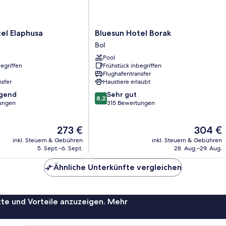
Bluesun
el Elaphusa
Bluesun Hotel Borak
Hotel
Bol
Borak
Pool
Bol
egriffen
Frühstück inbegriffen
Flughafentransfer
nsfer
Haustiere erlaubt
8.2
agend
Sehr gut
8,2
von
ungen
315 Bewertungen
10,
,
Sehr
Der
Der
273 €
304 €
gut,
Preis
Preis
315
inkl. Steuern & Gebühren
inkl. Steuern & Gebühren
beträgt
beträgt
Bewertungen
5. Sept.–6. Sept.
28. Aug.–29. Aug.
273 €
304 €
Ähnliche Unterkünfte vergleichen
te und Vorteile anzuzeigen. Mehr