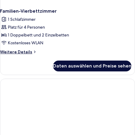
Familien-Vierbettzimmer
1 Schlafzimmer
Platz für 4 Personen
1 Doppelbett und 2 Einzelbetten
Kostenloses WLAN
Weitere
Weitere Details
Details
für
Daten auswählen und Preise sehen
Familien-
Vierbettzimmer