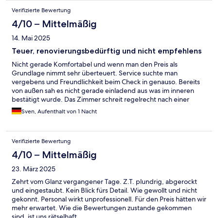
Verifizierte Bewertung
4/10 – Mittelmäßig
14. Mai 2025
Teuer, renovierungsbedürftig und nicht empfehlens
Nicht gerade Komfortabel und wenn man den Preis als
Grundlage nimmt sehr überteuert. Service suchte man
vergebens und Freundlichkeit beim Check in genauso. Bereits
von außen sah es nicht gerade einladend aus was im inneren
bestätigt wurde. Das Zimmer schreit regelrecht nach einer
Renovierung. Positiv das das frühstückspersonal sehr freundlich
Sven, Aufenthalt von 1 Nacht
und zuvorkommend war und damit der einzige Lichtblick für uns
Verifizierte Bewertung
4/10 – Mittelmäßig
23. März 2025
Zehrt vom Glanz vergangener Tage. Z.T. plundrig, abgerockt
und eingestaubt. Kein Blick fürs Detail. Wie gewollt und nicht
gekonnt. Personal wirkt unprofessionell. Für den Preis hätten wir
mehr erwartet. Wie die Bewertungen zustande gekommen
sind, ist uns rätselhaft.