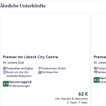
Ähnliche Unterkünfte
Premier Inn Lübeck City Centre
Premier 
Premier
Premier
Premier Inn Lübeck City Centre
Premie
Inn
Inn
St. Lorenz Süd
St. Lore
Lübeck
Lübeck
Parkplätze verfügbar
Kostenloses WLAN
Parkpl
City
City
Rund um die Uhr
Nichtraucher
Restau
Centre
Stadtgr
besetzte Rezeption
St.
St.
8.6
Her
8,6
8.6
Lorenz
Hervorragend
Lorenz
von
218 
8,6
von
Süd
411 Bewertungen
Süd
10,
10,
Hervorr
Der
62 €
Hervorragend,
218
Preis
411
inkl. Steuern & Gebühren
Bewert
beträgt
6. Sept.–7. Sept.
Bewertungen
62 €