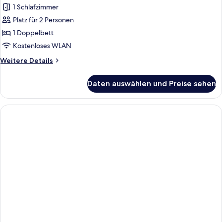
1 Schlafzimmer
Platz für 2 Personen
1 Doppelbett
Kostenloses WLAN
Weitere
Weitere Details
Details
für
Daten auswählen und Preise sehen
Superior-
Doppelzimmer,
Badewanne,
Kanalblick