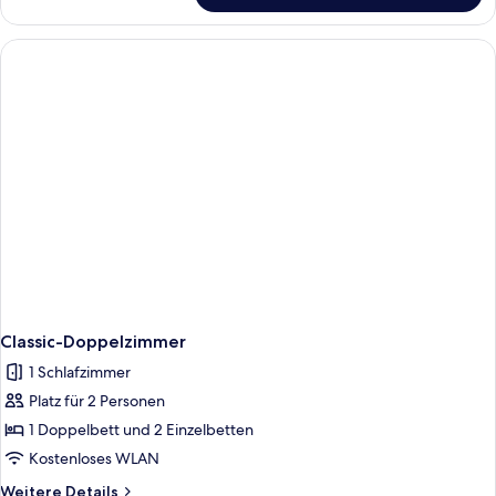
Einzelzimmer
Classic-Doppelzimmer
1 Schlafzimmer
Platz für 2 Personen
1 Doppelbett und 2 Einzelbetten
Kostenloses WLAN
Weitere
Weitere Details