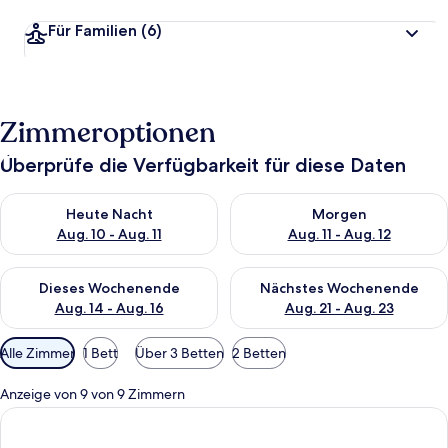
Für Familien
(6)
Zimmeroptionen
Überprüfe die Verfügbarkeit für diese Daten
Überprüfe die Verfügbarkeit für heute Nacht, Aug. 10 - Aug. 11
Überprüfe die Verfügbarkeit fü
Heute Nacht
Morgen
Aug. 10 - Aug. 11
Aug. 11 - Aug. 12
Überprüfe die Verfügbarkeit für dieses Wochenende, Aug. 14 -
Überprüfe die Verfügbarkeit f
Dieses Wochenende
Nächstes Wochenende
Aug. 14 - Aug. 16
Aug. 21 - Aug. 23
Verfügbare
Alle Zimmer
1 Bett
Über 3 Betten
2 Betten
Filter
für
Anzeige von 9 von 9 Zimmern
Zimmer