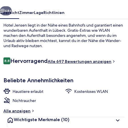
rück
Weiter
48+
Übersicht
Zimmer
Lage
Richtlinien
Hotel Jensen liegt in der Nähe eines Bahnhofs und garantiert einen
wunderbaren Aufenthalt in Lübeck. Gratis-Extras wie WLAN
machen den Aufenthalt besonders angenehm, und wenn du im
Urlaub aktiv bleiben möchtest, kannst du in der Nähe die Wander-
und Radwege nutzen.
Bewertungen
Hervorragend
8,8
Alle 697 Bewertungen anzeigen
8,8 von 10.
Außenbereich
Beliebte Annehmlichkeiten
Haustiere erlaubt
Kostenloses WLAN
Nichtraucher
Alle anzeigen
Wichtigste Merkmale
(10)