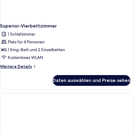
Superior-Vierbettzimmer
1 Schlafzimmer
Platz für 4 Personen
1 King-Bett und 2 Einzelbetten
Kostenloses WLAN
Weitere
Weitere Details
Details
für
Daten auswählen und Preise sehen
Superior-
Vierbettzimmer