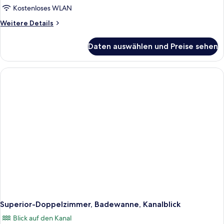
Kostenloses WLAN
Weitere
Weitere Details
Details
für
Daten auswählen und Preise sehen
Comfort-
Dreibettzimmer
Superior-Doppelzimmer, Badewanne, Kanalblick
Blick auf den Kanal