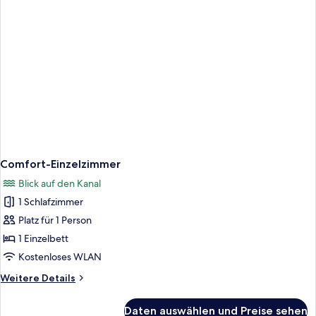
Comfort-Einzelzimmer
Blick auf den Kanal
1 Schlafzimmer
Platz für 1 Person
1 Einzelbett
Kostenloses WLAN
Weitere
Weitere Details
Details
für
Daten auswählen und Preise sehen
Comfort-