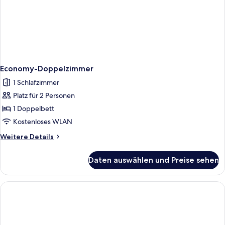
Economy-Doppelzimmer
1 Schlafzimmer
Platz für 2 Personen
1 Doppelbett
Kostenloses WLAN
Weitere
Weitere Details
Details
für
Daten auswählen und Preise sehen
Economy-
Doppelzimmer