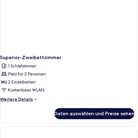
Superior-Zweibettzimmer
1 Schlafzimmer
Platz für 2 Personen
2 Einzelbetten
Kostenloses WLAN
Weitere
Weitere Details
Details
für
Daten auswählen und Preise sehen
Superior-
Zweibettzimmer