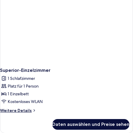
Superior-Einzelzimmer
1 Schlafzimmer
Platz für 1 Person
1 Einzelbett
Kostenloses WLAN
Weitere
Weitere Details
Details
für
Daten auswählen und Preise sehen
Superior-
Einzelzimmer