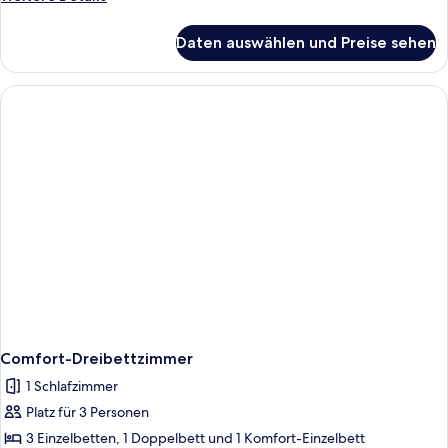
Details
für
Daten auswählen und Preise sehen
Classic-
Doppelzimmer
Comfort-Dreibettzimmer
1 Schlafzimmer
Platz für 3 Personen
3 Einzelbetten, 1 Doppelbett und 1 Komfort-Einzelbett