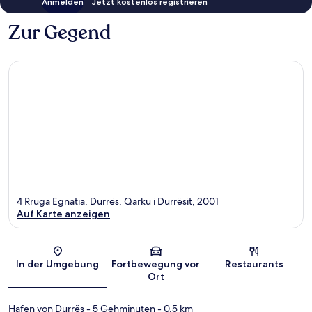
Anmelden
Jetzt kostenlos registrieren
Zur Gegend
4 Rruga Egnatia, Durrës, Qarku i Durrësit, 2001
Auf Karte anzeigen
Karte
In der Umgebung
Fortbewegung vor
Restaurants
Ort
Hafen von Durrës
- 5 Gehminuten
- 0.5 km