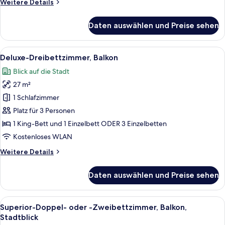
Weitere
Weitere Details
Details
für
Daten auswählen und Preise sehen
Superior-
Suite,
Balkon,
Alle
Ein Hotelzimmer mit einem großen Bet
15
Stadtblick
Deluxe-Dreibettzimmer, Balkon
Fotos
Blick auf die Stadt
für
27 m²
Deluxe-
Dreibettzimmer,
1 Schlafzimmer
Balkon
Platz für 3 Personen
anzeigen
1 King-Bett und 1 Einzelbett ODER 3 Einzelbetten
Kostenloses WLAN
Weitere
Weitere Details
Details
für
Daten auswählen und Preise sehen
Deluxe-
Dreibettzimmer,
Balkon
Alle
Ein Hotelzimmer mit Bett, Schreibtisc
14
Superior-Doppel- oder -Zweibettzimmer, Balkon,
Fotos
Stadtblick
für