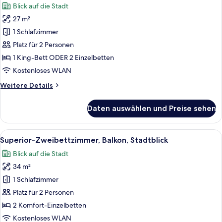
Blick auf die Stadt
Superior-
27 m²
Doppel-
1 Schlafzimmer
oder
-
Platz für 2 Personen
Zweibettzimmer,
1 King-Bett ODER 2 Einzelbetten
Balkon,
Kostenloses WLAN
Stadtblick
Weitere
Weitere Details
anzeigen
Details
für
Daten auswählen und Preise sehen
Superior-
Doppel-
oder
Alle
Ein Hotelzimmer mit Bett, Schreibtisc
11
-
Superior-Zweibettzimmer, Balkon, Stadtblick
Fotos
Zweibettzimmer,
Blick auf die Stadt
Balkon,
für
Stadtblick
34 m²
Superior-
Zweibettzimmer,
1 Schlafzimmer
Balkon,
Platz für 2 Personen
Stadtblick
2 Komfort-Einzelbetten
anzeigen
Kostenloses WLAN