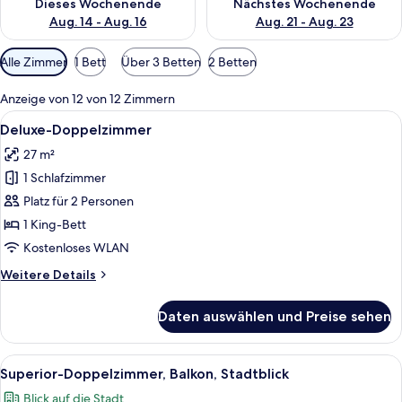
Dieses Wochenende
Nächstes Wochenende
Aug. 14 - Aug. 16
Aug. 21 - Aug. 23
Verfügbare
Alle Zimmer
1 Bett
Über 3 Betten
2 Betten
Filter
für
Anzeige von 12 von 12 Zimmern
Zimmer
Alle
Ein Hotelzimmer mit einem großen Bett
15
Deluxe-Doppelzimmer
Fotos
27 m²
für
1 Schlafzimmer
Deluxe-
Doppelzimmer
Platz für 2 Personen
anzeigen
1 King-Bett
Kostenloses WLAN
Weitere
Weitere Details
Details
für
Daten auswählen und Preise sehen
Deluxe-
Doppelzimmer
Alle
Ein modernes Hotelzimmer mit einem 
23
Superior-Doppelzimmer, Balkon, Stadtblick
Fotos
Blick auf die Stadt