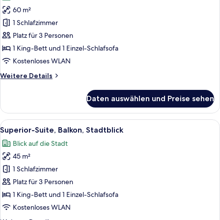
für
60 m²
Junior-
Suite,
1 Schlafzimmer
Balkon,
Platz für 3 Personen
Stadtblick
1 King-Bett und 1 Einzel-Schlafsofa
anzeigen
Kostenloses WLAN
Weitere
Weitere Details
Details
für
Daten auswählen und Preise sehen
Junior-
Suite,
Balkon,
Alle
Ein modernes Hotelzimmer mit einem g
10
Stadtblick
Superior-Suite, Balkon, Stadtblick
Fotos
Blick auf die Stadt
für
45 m²
Superior-
Suite,
1 Schlafzimmer
Balkon,
Platz für 3 Personen
Stadtblick
1 King-Bett und 1 Einzel-Schlafsofa
anzeigen
Kostenloses WLAN