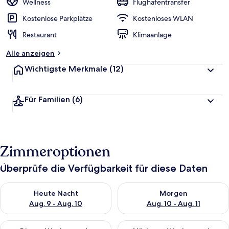
Wellness
Flughafentransfer
e
r
Kostenlose Parkplätze
Kostenloses WLAN
t
Restaurant
Klimaanlage
e
t
Alle anzeigen
Wichtigste Merkmale
(12)
Für Familien
(6)
Zimmeroptionen
Überprüfe die Verfügbarkeit für diese Daten
Überprüfe die Verfügbarkeit für heute Nacht, Aug. 9 - Aug. 10
Überprüfe die Verfügbarkeit fü
Heute Nacht
Morgen
Aug. 9 - Aug. 10
Aug. 10 - Aug. 11
Überprüfe die Verfügbarkeit für dieses Wochenende, Aug. 14 -
Überprüfe die Verfügbarkeit f