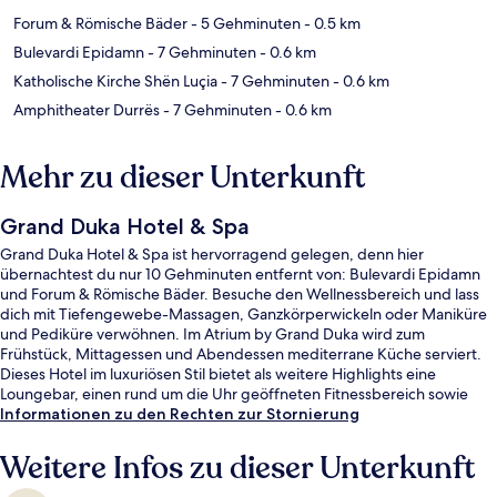
Forum & Römische Bäder
- 5 Gehminuten
- 0.5 km
Bulevardi Epidamn
- 7 Gehminuten
- 0.6 km
Katholische Kirche Shën Luçia
- 7 Gehminuten
- 0.6 km
Amphitheater Durrës
- 7 Gehminuten
- 0.6 km
Mehr zu dieser Unterkunft
Grand Duka Hotel & Spa
Grand Duka Hotel & Spa ist hervorragend gelegen, denn hier
übernachtest du nur 10 Gehminuten entfernt von: Bulevardi Epidamn
und Forum & Römische Bäder. Besuche den Wellnessbereich und lass
dich mit Tiefengewebe-Massagen, Ganzkörperwickeln oder Maniküre
und Pediküre verwöhnen. Im Atrium by Grand Duka wird zum
Frühstück, Mittagessen und Abendessen mediterrane Küche serviert.
Dieses Hotel im luxuriösen Stil bietet als weitere Highlights eine
Loungebar, einen rund um die Uhr geöffneten Fitnessbereich sowie
einen Whirlpool.
Informationen zu den Rechten zur Stornierung
Weitere Infos zu dieser Unterkunft