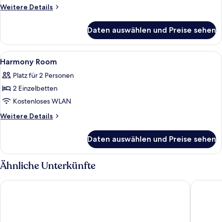
anzeigen
Weitere
Weitere Details
Details
für
Daten auswählen und Preise sehen
Serene
Room
Alle
Ein Hotelzimmer mit Bett, Schreibtis
12
Harmony Room
Fotos
Platz für 2 Personen
für
2 Einzelbetten
Harmony
Room
Kostenloses WLAN
anzeigen
Weitere
Weitere Details
Details
für
Daten auswählen und Preise sehen
Harmony
Room
Ähnliche Unterkünfte
Dolanit Hotels Lubjana
Relax In