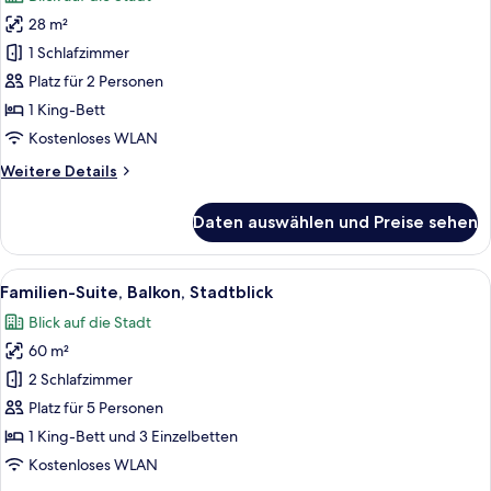
für
28 m²
Superior-
Doppelzimmer,
1 Schlafzimmer
Balkon,
Platz für 2 Personen
Stadtblick
1 King-Bett
anzeigen
Kostenloses WLAN
Weitere
Weitere Details
Details
für
Daten auswählen und Preise sehen
Superior-
Doppelzimmer,
Balkon,
Alle
Ein Hotelzimmer mit Bett, Schreibtisch
16
Stadtblick
Familien-Suite, Balkon, Stadtblick
Fotos
Blick auf die Stadt
für
60 m²
Familien-
Suite,
2 Schlafzimmer
Balkon,
Platz für 5 Personen
Stadtblick
1 King-Bett und 3 Einzelbetten
anzeigen
Kostenloses WLAN