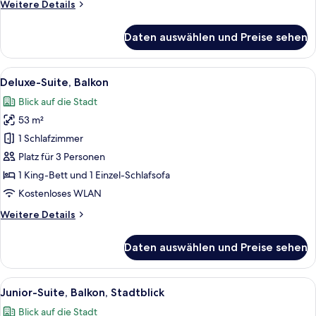
Weitere
Weitere Details
Details
für
Daten auswählen und Preise sehen
Familien-
Suite,
Balkon,
Alle
Ein Hotelzimmer mit einem großen Bet
9
Stadtblick
Deluxe-Suite, Balkon
Fotos
Blick auf die Stadt
für
53 m²
Deluxe-
Suite,
1 Schlafzimmer
Balkon
Platz für 3 Personen
anzeigen
1 King-Bett und 1 Einzel-Schlafsofa
Kostenloses WLAN
Weitere
Weitere Details
Details
für
Daten auswählen und Preise sehen
Deluxe-
Suite,
Balkon
Alle
Ein Schlafzimmer mit Bett, begehbar
12
Junior-Suite, Balkon, Stadtblick
Fotos
Blick auf die Stadt