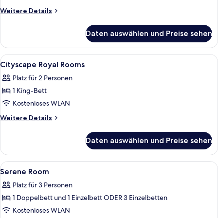
Weitere
Weitere Details
Details
für
Daten auswählen und Preise sehen
Superior-
Zweibettzimmer,
Balkon,
Alle
Ein Hotelzimmer mit Bett, Schreibtisc
20
Stadtblick
Cityscape Royal Rooms
Fotos
Platz für 2 Personen
für
1 King-Bett
Cityscape
Royal
Kostenloses WLAN
Rooms
Weitere
Weitere Details
anzeigen
Details
für
Daten auswählen und Preise sehen
Cityscape
Royal
Rooms
Alle
Ein Hotelzimmer mit drei Betten, eine
12
Serene Room
Fotos
Platz für 3 Personen
für
1 Doppelbett und 1 Einzelbett ODER 3 Einzelbetten
Serene
Room
Kostenloses WLAN