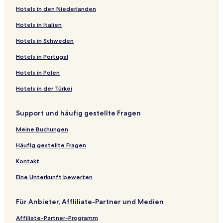
i
k
o
s
t
&
l
e
t
p
A
:
t
e
n
f
f
ö
t
i
e
S
e
Hotels in den Niederlanden
d
a
u
'
e
C
F
l
e
a
k
R
:
t
e
n
f
f
e
t
i
e
S
e
o
s
h
l
o
O
A
l
H
a
o
U
:
t
e
n
f
ö
e
t
i
e
Hotels in Italien
V
k
e
o
T
.
U
l
A
o
m
u
m
D
:
t
e
n
f
ö
e
t
i
Hotels in Schweden
i
a
d
u
a
R
p
l
t
a
t
i
a
T
:
t
e
f
f
ö
e
t
l
E
e
s
k
S
h
p
e
T
e
-
i
a
H
:
t
n
f
f
ö
e
Hotels in Portugal
l
k
A
e
a
E
a
h
l
o
I
A
b
k
i
K
:
e
n
f
f
ö
a
i
k
R
o
A
-
a
T
y
n
k
u
a
m
a
T
t
e
n
f
f
Hotels in Polen
s
m
e
O
k
S
O
-
a
a
n
a
t
o
i
d
o
:
t
e
n
f
a
m
O
a
O
n
O
k
m
G
r
s
k
O
o
y
H
:
t
e
n
Hotels in der Türkei
e
i
T
E
N
e
n
a
a
r
i
u
a
n
k
o
o
M
:
t
e
s
k
-
T
e
o
a
R
M
s
y
k
t
i
H
:
t
Support und häufig gestellte Fragen
-
i
A
a
T
k
n
y
a
e
u
o
e
n
o
H
:
H
m
d
k
a
a
t
o
n
n
R
I
l
s
t
o
L
Meine Buchungen
o
a
u
a
k
M
i
k
t
k
y
n
C
h
e
t
a
s
e
l
o
a
a
a
a
e
y
o
n
r
u
l
e
・
Häufig gestellte Fragen
t
t
k
o
r
H
n
n
o
k
S
o
k
R
l
S
e
s
a
k
u
i
H
U
a
h
w
u
o
N
e
Kontakt
l
O
a
n
m
o
o
n
i
n
I
u
e
・
n
-
o
i
t
m
n
H
k
t
w
R
Eine Unterkunft bewerten
l
E
u
W
e
e
T
i
e
e
O
i
y
k
c
a
l
g
a
l
m
-
t
R
Für Anbieter, Affliliate-Partner und Medien
-
i
h
k
E
u
k
l
o
I
a
e
m
i
u
k
r
a
s
r
n
n
s
Affiliate-Partner-Programm
a
r
i
i
o
T
i
n
i
o