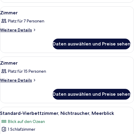
Alle
Ein traditioneller japanischer Raum m
1
Zimmer
Fotos
Platz für 7 Personen
für
Zimmer
Weitere
Weitere Details
Details
anzeigen
für
Daten auswählen und Preise sehen
Zimmer
Alle
Ein traditioneller japanischer Raum m
3
Zimmer
Fotos
Platz für 15 Personen
für
Zimmer
Weitere
Weitere Details
Details
anzeigen
für
Daten auswählen und Preise sehen
Zimmer
Alle
Ein traditioneller japanischer Raum m
3
Standard-Vierbettzimmer, Nichtraucher, Meerblick
Fotos
Blick auf den Ozean
für
1 Schlafzimmer
Standard-