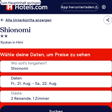
Zum Hauptinhalt springen
App herunterladen
Alle Unterkünfte anzeigen
Shionomi
2.0-
Sterne-
Ryokan in Himi
Unterkunft
Wähle deine Daten, um Preise zu sehen
Wo soll’s hingehen?
Daten
Gäste
Suchen