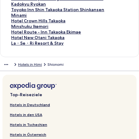
e
d
n
e
g
l
o
f
e
i
d
r
e
d
,
k
n
i
L
Kadokyu Ryokan
S
e
d
n
e
g
l
o
f
e
i
d
r
e
d
,
k
n
i
L
Toyoko Inn Shin Takaoka Station Shinkansen
e
S
e
d
n
e
g
l
o
f
e
i
d
r
e
d
,
k
n
i
Minami
i
e
S
e
d
n
e
g
l
o
f
e
i
d
r
e
d
,
k
n
L
Hotel Crown Hills Takaoka
t
i
e
S
e
d
n
e
g
l
o
f
e
i
d
r
e
d
,
k
i
L
Minshuku Ikemori
e
t
i
e
S
e
d
n
e
g
l
o
f
e
i
d
r
e
d
,
n
i
L
Hotel Route - Inn Takaoka Ekimae
ö
e
t
i
e
S
e
d
n
e
g
l
o
f
e
i
d
r
e
d
k
n
i
L
Hotel New Otani Takaoka
f
ö
e
t
i
e
S
e
d
n
e
g
l
o
f
e
i
d
r
e
,
k
n
i
L
La・Se・Ri Resort & Stay
f
f
ö
e
t
i
e
S
e
d
n
e
g
l
o
f
e
i
d
r
d
,
k
n
i
n
f
f
ö
e
t
i
e
S
e
d
n
e
g
l
o
f
e
i
d
e
d
,
k
n
e
n
f
f
ö
e
t
i
e
S
e
d
n
e
g
l
o
f
e
i
r
e
d
,
k
Hotels in Himi
Shionomi
t
e
n
f
f
ö
e
t
i
e
S
e
d
n
e
g
l
o
f
e
d
r
e
d
,
:
t
e
n
f
f
ö
e
t
i
e
S
e
d
n
e
g
l
o
f
i
d
r
e
d
I
:
t
e
n
f
f
ö
e
t
i
e
S
e
d
n
e
g
l
o
e
i
d
r
e
m
M
:
t
e
n
f
f
ö
e
t
i
e
S
e
d
n
e
g
l
f
e
i
d
r
i
i
A
:
t
e
n
f
f
ö
e
t
i
e
S
e
d
n
e
g
o
f
e
i
d
g
n
p
R
:
t
e
n
f
f
ö
e
t
i
e
S
e
d
n
e
l
o
f
e
i
Top-Reiseziele
r
k
a
e
T
:
t
e
n
f
f
ö
e
t
i
e
S
e
d
n
g
l
o
f
e
e
a
H
l
r
S
:
t
e
n
f
f
ö
e
t
i
e
S
e
d
e
g
l
o
f
Hotels in Deutschland
R
o
a
a
m
A
:
t
e
n
f
f
ö
e
t
i
e
S
e
n
e
g
l
o
Hotels in den USA
i
t
x
v
i
m
W
:
t
e
n
f
f
ö
e
t
i
e
S
d
n
e
g
l
v
e
i
e
l
a
h
H
:
t
e
n
f
f
ö
e
t
i
e
e
d
n
e
g
Hotels in Tschechien
e
l
n
l
e
z
a
o
H
:
t
e
n
f
f
ö
e
t
i
S
e
d
n
e
r
T
g
e
H
a
r
t
o
H
:
t
e
n
f
f
ö
e
t
e
S
e
d
n
Hotels in Österreich
s
a
H
r
o
f
e
t
o
A
:
t
e
n
f
f
ö
e
i
e
S
e
d