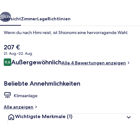
rück
Weiter
17+
Übersicht
Zimmer
Lage
Richtlinien
Wenn du nach Himi reist, ist Shionomi eine hervorragende Wahl.
Der
207 €
aktuelle
21. Aug.–22. Aug.
Preis
Bewertungen
Außergewöhnlich
9,6
beträgt
Alle 4 Bewertungen anzeigen
9,6 von 10.
207 €.
Beliebte Annehmlichkeiten
Gebäudedesign
Klimaanlage
Alle anzeigen
Wichtigste Merkmale
(1)