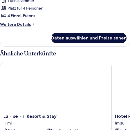
1 Schlafzimmer
Superior-
Vierbettzimmer,
Platz für 4 Personen
Nichtraucher,
4 Einzel-Futons
Meerblick
Weitere
Weitere Details
anzeigen
Details
für
Daten auswählen und Preise sehen
Superior-
Vierbettzimmer,
Nichtraucher,
Ähnliche Unterkünfte
Meerblick
La・se・ri Resort & Stay
Hotel Ro
La・
Hotel
La・se・ri Resort & Stay
Hotel 
se・
Route
Himi
Imizu
ri
Inn