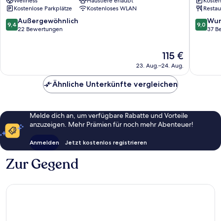
Wellness
Haustiere erlaubt
Kosten
Resort
Imizu
Kostenlose Parkplätze
Kostenloses WLAN
Restau
&
Imizu
Stay
9.4
9.0
Außergewöhnlich
Wun
9,4
9,0
Himi
von
von
22 Bewertungen
37 B
10,
10,
Außergewöhnlich,
Wunder
Der
115 €
22
37
Preis
Bewertungen
Bewert
23. Aug.–24. Aug.
beträgt
115 €
Ähnliche Unterkünfte vergleichen
Melde dich an, um verfügbare Rabatte und Vorteile
anzuzeigen. Mehr Prämien für noch mehr Abenteuer!
Anmelden
Jetzt kostenlos registrieren
Zur Gegend