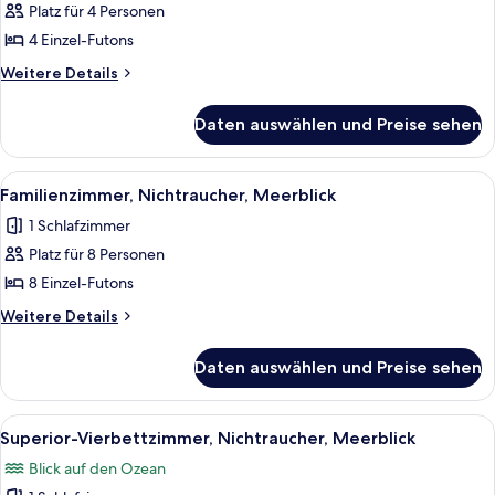
Vierbettzimmer,
Platz für 4 Personen
Nichtraucher,
4 Einzel-Futons
Meerblick
Weitere
Weitere Details
anzeigen
Details
für
Daten auswählen und Preise sehen
Standard-
Vierbettzimmer,
Nichtraucher,
Alle
Familienzimmer, Nichtraucher, Meerbl
3
Meerblick
Familienzimmer, Nichtraucher, Meerblick
Fotos
1 Schlafzimmer
für
Platz für 8 Personen
Familienzimmer,
Nichtraucher,
8 Einzel-Futons
Meerblick
Weitere
Weitere Details
anzeigen
Details
für
Daten auswählen und Preise sehen
Familienzimmer,
Nichtraucher,
Meerblick
Alle
Ein Schlafzimmer mit einem Bett, ein
3
Superior-Vierbettzimmer, Nichtraucher, Meerblick
Fotos
Blick auf den Ozean
für