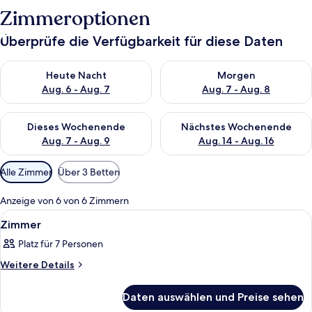
Zimmeroptionen
Überprüfe die Verfügbarkeit für diese Daten
Überprüfe die Verfügbarkeit für heute Nacht, Aug. 6 - Aug. 7.
Überprüfe die Verfügbarkeit f
Heute Nacht
Morgen
Aug. 6 - Aug. 7
Aug. 7 - Aug. 8
Überprüfe die Verfügbarkeit für dieses Wochenende, Aug. 7 - 
Überprüfe die Verfügbarkeit f
Dieses Wochenende
Nächstes Wochenende
Aug. 7 - Aug. 9
Aug. 14 - Aug. 16
Verfügbare
Alle Zimmer
Über 3 Betten
Filter
für
Anzeige von 6 von 6 Zimmern
Zimmer
Alle
Ein Zimmer mit einem Bett, einer Wa
4
Zimmer
Fotos
Platz für 7 Personen
für
Zimmer
Weitere
Weitere Details
Details
anzeigen
für
Daten auswählen und Preise sehen
Zimmer