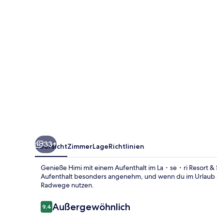
&
Stay
33+
Übersicht
Zimmer
Lage
Richtlinien
Genieße Himi mit einem Aufenthalt im La・se・ri Resort & S
Aufenthalt besonders angenehm, und wenn du im Urlaub a
Radwege nutzen.
Bewertungen
Außergewöhnlich
9,4
9,4 von 10.