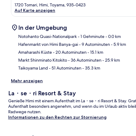
1720 Tomari, Himi, Toyama, 935-0423
Auf Karte anzeigen
In der Umgebung
Notohanto Quasi-Nationalpark
- 1 Gehminute
- 0.0 km
Hafenmarkt von Himi Banya-gai
- 9 Autominuten
- 5.9 km
Kar
Amaharashi Küste
- 20 Autominuten
- 15.1 km
Markt Shinminato Kitokito
- 36 Autominuten
- 25.9 km
Taikoyama Land
- 51 Autominuten
- 35.3 km
Mehr anzeigen
La・se・ri Resort & Stay
Genieße Himi mit einem Aufenthalt im La・se・ri Resort & Stay. Gra
Aufenthalt besonders angenehm, und wenn du im Urlaub aktiv blei
Radwege nutzen.
Informationen zu den Rechten zur Stornierung