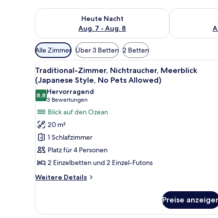
Überprüfe die Verfügbarkeit für heute Nacht, Aug. 7
Überprüfe die
Heute Nacht
Aug. 7 - Aug. 8
A
Verfügbare
Alle Zimmer
Über 3 Betten
2 Betten
Filter
Alle
Ein Hotelzimmer mit zwei Bette
für
5
Traditional-Zimmer, Nichtraucher, Meerblick
Fotos
Zimmer
(Japanese Style, No Pets Allowed)
für
Hervorragend
8,8
Traditional-
8,8 von 10
(3
3 Bewertungen
Zimmer,
Bewertungen)
Blick auf den Ozean
Nichtraucher,
20 m²
Meerblick
1 Schlafzimmer
(Japanese
Platz für 4 Personen
Style,
2 Einzelbetten und 2 Einzel-Futons
No
Pets
Weitere
Weitere Details
Details
Allowed)
für
anzeigen
Preise anzeige
Traditional-
Zimmer,