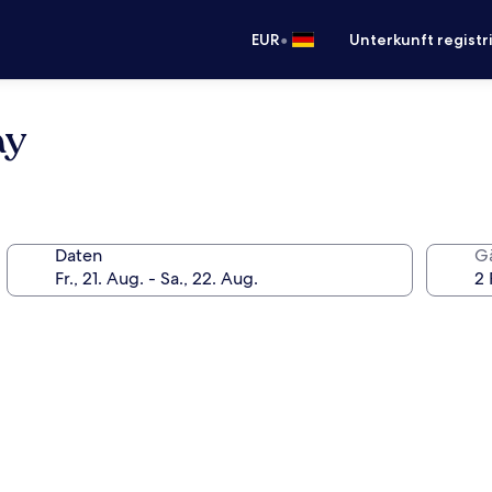
•
EUR
Unterkunft registr
ay
Daten
G