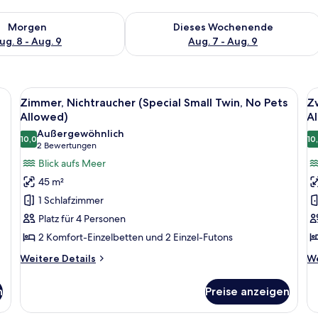
 - Aug. 8.
 Verfügbarkeit für morgen, Aug. 8 - Aug. 9.
Überprüfe die Verfügbarkeit für dies
Morgen
Dieses Wochenende
ug. 8 - Aug. 9
Aug. 7 - Aug. 9
n, einem Fernseher und Blick aufs Meer.
Alle
Ein Wellnessbereich mit Stein-Whirlpo
Al
7
Zimmer, Nichtraucher (Special Small Twin, No Pets
Z
Fotos
F
Allowed)
A
für
f
Außergewöhnlich
10,0
10
Zimmer,
Z
10,0 von 10
(2
2 Bewertungen
Nichtraucher
N
Bewertungen)
Blick aufs Meer
(Special
(
45 m²
Small
N
1 Schlafzimmer
Twin,
P
Platz für 4 Personen
No
A
2 Komfort-Einzelbetten und 2 Einzel-Futons
Pets
a
Allowed)
Weitere
We
Weitere Details
We
Details
De
anzeigen
für
fü
n
Preise anzeigen
Zimmer,
Zw
Nichtraucher
Ni