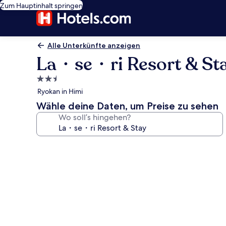
Zum Hauptinhalt springen
Alle Unterkünfte anzeigen
La・se・ri Resort & St
2.5-
Sterne-
Ryokan in Himi
Unterkunft
Wähle deine Daten, um Preise zu sehen
Wo soll’s hingehen?
Fotogalerie
von
La・
se・
ri
Resort