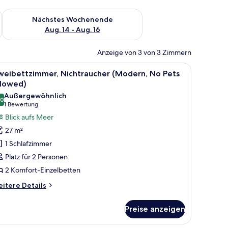
es Wochenende, Aug. 7 - Aug. 9.
Überprüfe die Verfügbarkeit für nächstes Wochenende, Aug. 1
Nächstes Wochenende
Aug. 14 - Aug. 16
Anzeige von 3 von 3 Zimmern
ol, einem Fenster mit Meerblick und einem Sessel.
le
Ein Zimmer mit zwei Betten, einem kleinen Ti
5
weibettzimmer, Nichtraucher (Modern, No Pets
otos
llowed)
ür
Außergewöhnlich
,0
weibettzimmer,
10,0 von 10
(1
1 Bewertung
ichtraucher
Bewertung)
Blick aufs Meer
Modern,
27 m²
o
1 Schlafzimmer
ets
Platz für 2 Personen
llowed)
2 Komfort-Einzelbetten
nzeigen
itere
itere Details
tails
r
Preise anzeigen
eibettzimmer,
chtraucher