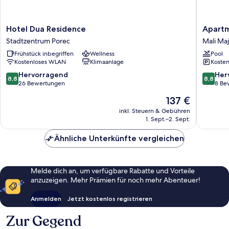
Hotel
Apartme
Hotel Dua Residence
Apartm
Dua
Maj
Stadtzentrum Porec
Mali Maj
Residence
Residen
Frühstück inbegriffen
Wellness
Pool
Stadtzentrum
Premiu
Kostenloses WLAN
Klimaanlage
Kosten
Porec
Mali
Maj
8.8
8.8
Hervorragend
Her
8,8
8,8
von
von
26 Bewertungen
8 Be
10,
10,
Der
137 €
Hervorragend,
Hervorr
Preis
26
8
inkl. Steuern & Gebühren
beträgt
1. Sept.–2. Sept.
Bewertungen
Bewert
137 €
Ähnliche Unterkünfte vergleichen
Melde dich an, um verfügbare Rabatte und Vorteile
anzuzeigen. Mehr Prämien für noch mehr Abenteuer!
Anmelden
Jetzt kostenlos registrieren
Zur Gegend