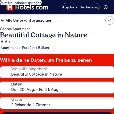
Zum Hauptinhalt springen
App herunterladen
Alle Unterkünfte anzeigen
Ganzes Apartment
Beautiful Cottage in Nature
2.5-
Sterne-
Apartment in Poreč mit Balkon
Unterkunft
Wähle deine Daten, um Preise zu sehen
Wo soll’s hingehen?
Daten
Gäste