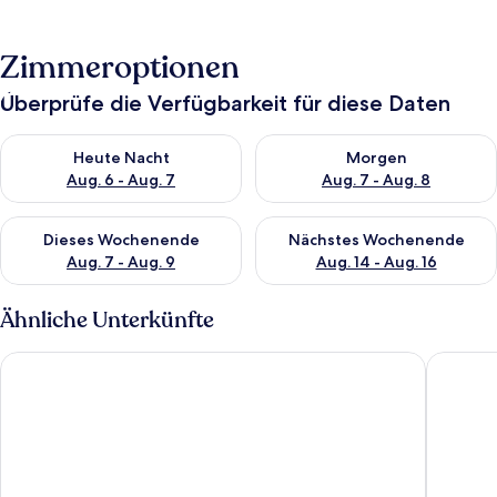
Zimmeroptionen
Überprüfe die Verfügbarkeit für diese Daten
Überprüfe die Verfügbarkeit für heute Nacht, Aug. 6 - Aug. 7.
Überprüfe die Verfügbarkeit f
Heute Nacht
Morgen
Aug. 6 - Aug. 7
Aug. 7 - Aug. 8
Überprüfe die Verfügbarkeit für dieses Wochenende, Aug. 7 - 
Überprüfe die Verfügbarkeit f
Dieses Wochenende
Nächstes Wochenende
Aug. 7 - Aug. 9
Aug. 14 - Aug. 16
Ähnliche Unterkünfte
Hotel Dua Residence
Apartme