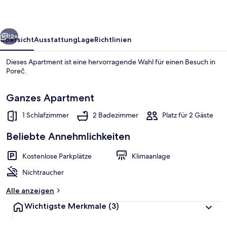
rück
Weiter
12+
Übersicht
Ausstattung
Lage
Richtlinien
Dieses Apartment ist eine hervorragende Wahl für einen Besuch in
Poreč.
Ganzes Apartment
1 Schlafzimmer
2 Badezimmer
Platz für 2 Gäste
Beliebte Annehmlichkeiten
Ferienhaus | Balkon
Kostenlose Parkplätze
Klimaanlage
Nichtraucher
Alle anzeigen
Wichtigste Merkmale
(3)