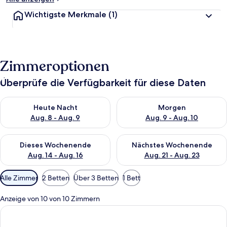
Wichtigste Merkmale
(1)
Zimmeroptionen
Überprüfe die Verfügbarkeit für diese Daten
Überprüfe die Verfügbarkeit für heute Nacht, Aug. 8 - Aug. 9.
Überprüfe die Verfügbarkeit f
Heute Nacht
Morgen
Aug. 8 - Aug. 9
Aug. 9 - Aug. 10
Überprüfe die Verfügbarkeit für dieses Wochenende, Aug. 14 -
Überprüfe die Verfügbarkeit f
Dieses Wochenende
Nächstes Wochenende
Aug. 14 - Aug. 16
Aug. 21 - Aug. 23
Verfügbare
Alle Zimmer
2 Betten
Über 3 Betten
1 Bett
Filter
für
Anzeige von 10 von 10 Zimmern
Zimmer