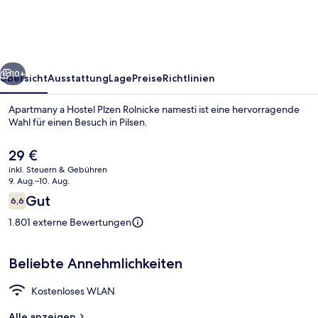
Plzen
Rolnicke
namesti
rück
Weiter
10+
Übersicht
Ausstattung
Lage
Preise
Richtlinien
Apartmany a Hostel Plzen Rolnicke namesti ist eine hervorragende
Wahl für einen Besuch in Pilsen.
Der
29 €
aktuelle
inkl. Steuern & Gebühren
Preis
9. Aug.–10. Aug.
beträgt
Bewertungen
Gut
6,6
29 €.
6,6 von 10.
1.801 externe Bewertungen
Außenbereich
Beliebte Annehmlichkeiten
Kostenloses WLAN
Alle anzeigen