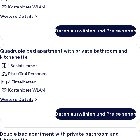
Kostenloses WLAN
Weitere
Weitere Details
Details
für
Daten auswählen und Preise sehen
Doppelzimmer,
2 Einzelbetten
Alle
Eine moderne Küche mit weißen Schrän
1
Quadruple bed apartment with private bathroom and
Fotos
kitchenette
für
1 Schlafzimmer
Quadruple
Platz für 4 Personen
bed
4 Einzelbetten
apartment
with
Kostenloses WLAN
private
Weitere
Weitere Details
bathroom
Details
für
and
Daten auswählen und Preise sehen
Quadruple
kitchenette
bed
anzeigen
apartment
Alle
Eine moderne Küche mit weißen Schrän
1
with
Double bed apartment with private bathroom and
Fotos
private