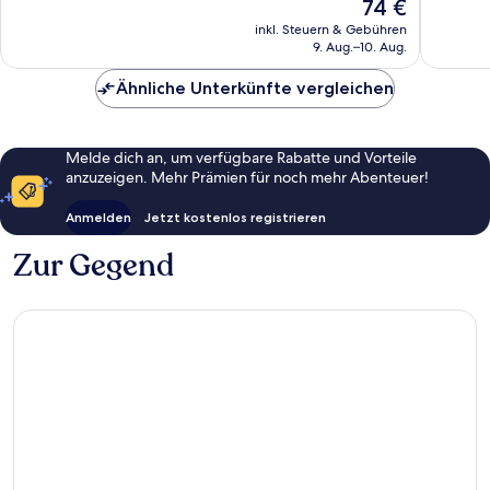
Der
74 €
Sehr
Hervorr
Preis
gut,
246
inkl. Steuern & Gebühren
beträgt
9. Aug.–10. Aug.
287
Bewert
74 €
Bewertungen
Ähnliche Unterkünfte vergleichen
Melde dich an, um verfügbare Rabatte und Vorteile
anzuzeigen. Mehr Prämien für noch mehr Abenteuer!
Anmelden
Jetzt kostenlos registrieren
Zur Gegend