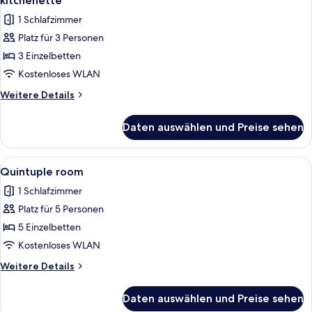
kitchenette
bathroom
für
1 Schlafzimmer
and
Double
kitchenette
Platz für 3 Personen
bed
3 Einzelbetten
apartment
with
Kostenloses WLAN
private
Weitere
Weitere Details
bathroom
Details
für
and
Daten auswählen und Preise sehen
Double
kitchenette
bed
anzeigen
apartment
Alle
Badezimmer
2
with
Quintuple room
Fotos
private
1 Schlafzimmer
bathroom
für
and
Platz für 5 Personen
Quintuple
kitchenette
room
5 Einzelbetten
anzeigen
Kostenloses WLAN
Weitere
Weitere Details
Details
für
Daten auswählen und Preise sehen
Quintuple