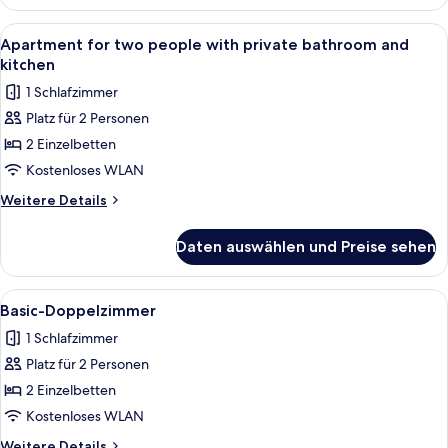
room
Alle
Eine moderne Küche mit weißen Schrän
1
Apartment for two people with private bathroom and
Fotos
kitchen
für
1 Schlafzimmer
Apartment
Platz für 2 Personen
for
2 Einzelbetten
two
people
Kostenloses WLAN
with
Weitere
Weitere Details
private
Details
für
bathroom
Daten auswählen und Preise sehen
Apartment
and
for
kitchen
two
Alle
Ein Doppelzimmer mit zwei Betten, e
3
anzeigen
people
Basic-Doppelzimmer
Fotos
with
1 Schlafzimmer
private
für
bathroom
Platz für 2 Personen
Basic-
and
Doppelzimmer
2 Einzelbetten
kitchen
anzeigen
Kostenloses WLAN
Weitere
Weitere Details