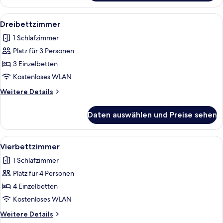
bed
apartment
Alle
Badezimmer
2
with
Dreibettzimmer
Fotos
private
1 Schlafzimmer
bathroom
für
and
Platz für 3 Personen
Dreibettzimmer
kitchenette
anzeigen
3 Einzelbetten
Kostenloses WLAN
Weitere
Weitere Details
Details
für
Daten auswählen und Preise sehen
Dreibettzimmer
Alle
Badezimmer
2
Vierbettzimmer
Fotos
1 Schlafzimmer
für
Platz für 4 Personen
Vierbettzimmer
anzeigen
4 Einzelbetten
Kostenloses WLAN
Weitere
Weitere Details
Details