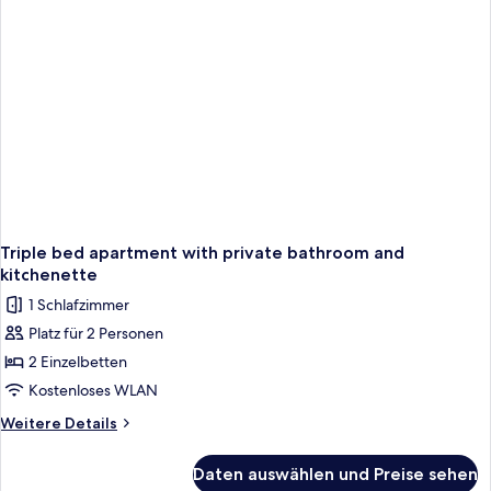
Triple bed apartment with private bathroom and
kitchenette
1 Schlafzimmer
Platz für 2 Personen
2 Einzelbetten
Kostenloses WLAN
Weitere
Weitere Details
Details
für
Daten auswählen und Preise sehen
Triple