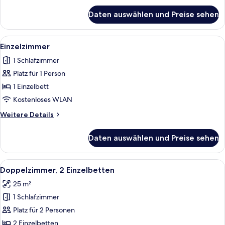
für
Daten auswählen und Preise sehen
Vierbettzimmer
Alle
Badezimmer
2
Einzelzimmer
Fotos
1 Schlafzimmer
für
Platz für 1 Person
Einzelzimmer
anzeigen
1 Einzelbett
Kostenloses WLAN
Weitere
Weitere Details
Details
für
Daten auswählen und Preise sehen
Einzelzimmer
Alle
Eine moderne Küche mit weißen Schrän
1
Doppelzimmer, 2 Einzelbetten
Fotos
25 m²
für
1 Schlafzimmer
Doppelzimmer,
2 Einzelbetten
Platz für 2 Personen
anzeigen
2 Einzelbetten