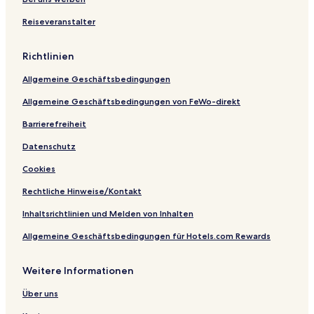
n
n
L
m
G
Reiseveranstalter
d
a
e
i
o
m
n
g
l
b
t
a
Richtlinien
a
s
n
t
Allgemeine Geschäftsbedingungen
u
Allgemeine Geschäftsbedingungen von FeWo-direkt
Barrierefreiheit
Datenschutz
Cookies
Rechtliche Hinweise/Kontakt
Inhaltsrichtlinien und Melden von Inhalten
Allgemeine Geschäftsbedingungen für Hotels.com Rewards
Weitere Informationen
Über uns