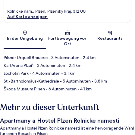
Rolnické nám., Plzen, Plzenský kraj, 312 00
Auf Karte anzeigen
Karte
In der Umgebung
Fortbewegung vor
Restaurants
Ort
Pilsner Urquell Brauerei
- 3 Autominuten
- 2.4 km
KartArena Plzeň
- 3 Autominuten
- 2.4 km
Lochotín Park
- 4 Autominuten
- 3.1 km
St.-Bartholomäus-Kathedrale
- 5 Autominuten
- 3.8 km
Škoda Museum Pilsen
- 6 Autominuten
- 4.1 km
Mehr zu dieser Unterkunft
Apartmany a Hostel Plzen Rolnicke namesti
Apartmany a Hostel Plzen Rolnicke namesti ist eine hervorragende Wahl
für einen Besuch in Pilsen.