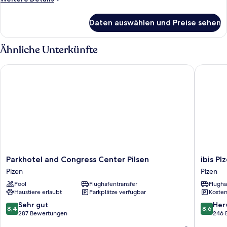
Details
für
Daten auswählen und Preise sehen
Basic-
Doppelzimmer
Ähnliche Unterkünfte
Parkhotel and Congress Center Pilsen
ibis Plze
Parkhotel
ibis
Parkhotel and Congress Center Pilsen
ibis Pl
and
Plzen
Plzen
Plzen
Congress
Plzen
Pool
Flughafentransfer
Flugha
Center
Haustiere erlaubt
Parkplätze verfügbar
Kosten
Pilsen
Plzen
8.4
8.6
Sehr gut
Her
8,4
8,6
von
von
287 Bewertungen
246 
10,
10,