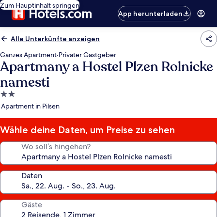
Zum Hauptinhalt springen
App herunterladen
Alle Unterkünfte anzeigen
Ganzes Apartment
·
Privater Gastgeber
Apartmany a Hostel Plzen Rolnicke
namesti
2.0-
Sterne-
Apartment in Pilsen
Unterkunft
Wähle deine Daten, um Preise zu sehen
Wo soll’s hingehen?
Daten
Gäste