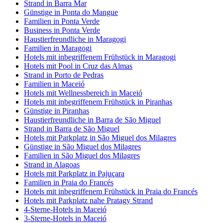
Strand in Barra Mar
Günstige in Ponta do Mangue
Familien in Ponta Verde
Business in Ponta Verde
Haustierfreundliche in Maragogi
Familien in Maragogi
Hotels mit inbegriffenem Frühstück in Maragogi
Hotels mit Pool in Cruz das Almas
Strand in Porto de Pedras
Familien in Maceió
Hotels mit Wellnessbereich in Maceió
Hotels mit inbegriffenem Frühstück in Piranhas
Günstige in Piranhas
Haustierfreundliche in Barra de São Miguel
Strand in Barra de São Miguel
Hotels mit Parkplatz in São Miguel dos Milagres
Günstige in São Miguel dos Milagres
Familien in São Miguel dos Milagres
Strand in Alagoas
Hotels mit Parkplatz in Pajuçara
Familien in Praia do Francés
Hotels mit inbegriffenem Frühstück in Praia do Francés
Hotels mit Parkplatz nahe Pratagy Strand
4-Sterne-Hotels in Maceió
3-Sterne-Hotels in Maceió