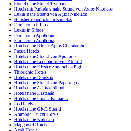
Strand nahe Strand Tzamaria
Hotels mit Parkplatz nahe Strand von Agios Nikolaos
Luxus nahe Strand von Agios Nikolaos
Haustierfreundliche in Kimolos
Familien in Sifnos
Luxus in Sifnos
Familien in Apollonia
Familien in Apollonia
Hotels nahe Kirche Agios Charalambos
Prassa Hotels
Hotels nahe Strand von Apollonia
Hotels nahe Leuchtturm von Akrotiri
Hotels nahe Kloster Zoodochos Pigi
Thiorichio Hotels
Hotels nahe Roússou
Hotels nahe Strand von Papafragas
Hotels nahe Achivadolímni
Hotels nahe Kastanás
Hotels nahe Paralia Katharos
Ios Hotels
Hotels nahe Glyfá Strand
Ammoudi-Bucht Hotels
Hotels nahe Kolitsáni
Magganari Hotels
Agali Hotels