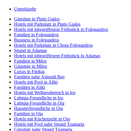
Unterkünfte
Günstige in Platis Gialos
Hotels mit Parkplatz in Platis Gialos
Hotels mit inbegriffenem Frühstück in Folegandros
Familien in Folegandros
Business in Folegandros
Hotels mit Parkplatz in Chora Folegandros
Strand in Adamas
Hotels mit inbegriffenem Frühstück in Adamas
Familien in Milos
Günstige in Milos
Luxus in Finikia
Familien nahe Amoudi Bay
Hotels mit Pool in Aliki
Familien in Aliki
Hotels mit Wellnessbereich in Ios
Lgbtqia-Freundliche in Ios
Lgbtqia-Freundliche in Oia
Haustierfreundliche in Oia
Familien in Oia
Hotels mit Küchenzeile in Oia
Hotels mit Pool nahe Strand Tzamaria
Günstige nahe Strand Tzamaria