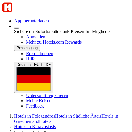
App herunterladen
Sichere dir Sofortrabatte dank Preisen für Mitglieder
Anmelden
Mehr zu Hotels.com Rewards
Posteingang
Reisen buchen
Hilfe
Deutsch · EUR · DE
Unterkunft registrieren
Meine Reisen
Feedback
Hotels in Folegandros
Hotels in Südliche Ägäis
Hotels in
Griechenland
Hotels
Hotels in Karavostasis