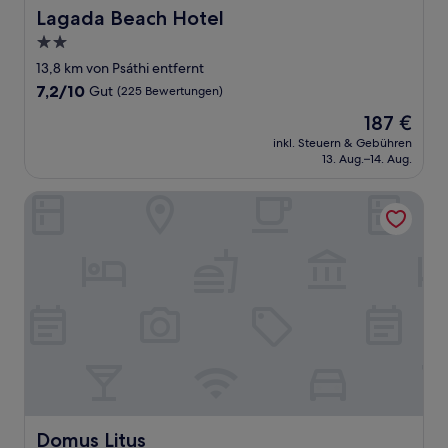
Lagada Beach Hotel
Lagada Beach Hotel
2.0-
Sterne-
13,8 km von Psáthi entfernt
Unterkunft
7.2
7,2/10
Gut
(225 Bewertungen)
von
Der
187 €
10,
Preis
Gut,
inkl. Steuern & Gebühren
beträgt
13. Aug.–14. Aug.
(225
187 €
Bewertungen)
Domus Litus
Domus Litus
Domus Litus