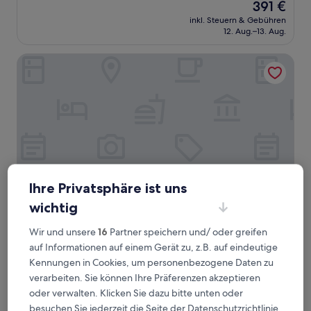
Der
391 €
10,
Preis
Außergewöhnlich,
inkl. Steuern & Gebühren
beträgt
12. Aug.–13. Aug.
(16
391 €
Bewertungen)
Solus Suites
Ihre Privatsphäre ist uns
wichtig
Solus Suites
Solus Suites
Wir und unsere
16
Partner speichern und/ oder greifen
12,5 km von Psáthi entfernt
auf Informationen auf einem Gerät zu, z.B. auf eindeutige
10.0
10/10
Außergewöhnlich
(23 Bewertungen)
Kennungen in Cookies, um personenbezogene Daten zu
von
verarbeiten. Sie können Ihre Präferenzen akzeptieren
Der
590 €
10,
Preis
oder verwalten. Klicken Sie dazu bitte unten oder
Außergewöhnlich,
inkl. Steuern & Gebühren
beträgt
16. Aug.–17. Aug.
(23
besuchen Sie jederzeit die Seite der Datenschutzrichtlinie.