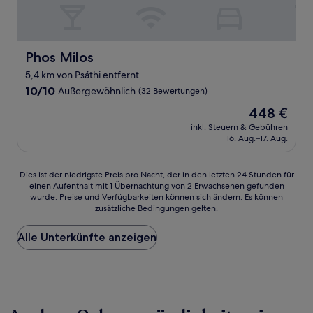
Phos Milos
Phos Milos
5,4 km von Psáthi entfernt
10.0
10/10
Außergewöhnlich
(32 Bewertungen)
von
Der
448 €
10,
Preis
Außergewöhnlich,
inkl. Steuern & Gebühren
beträgt
16. Aug.–17. Aug.
(32
448 €
Bewertungen)
Dies
Dies ist der niedrigste Preis pro Nacht, der in den letzten 24 Stunden für
einen Aufenthalt mit 1 Übernachtung von 2 Erwachsenen gefunden
ist
wurde. Preise und Verfügbarkeiten können sich ändern. Es können
der
zusätzliche Bedingungen gelten.
niedrigste
Preis
Alle Unterkünfte anzeigen
pro
Nacht,
der
in
den
letzten