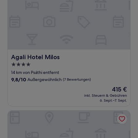
Agali Hotel Milos
Agali Hotel Milos
4.0-
Sterne-
14 km von Psáthi entfernt
Unterkunft
9.8
9,8/10
Außergewöhnlich
(7 Bewertungen)
von
Der
415 €
10,
Preis
Außergewöhnlich,
inkl. Steuern & Gebühren
beträgt
6. Sept.–7. Sept.
(7
415 €
Bewertungen)
Olea Bay Hotel