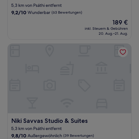
5,3 km von Psáthi entfernt
9.2
9,2/10
Wunderbar
(63 Bewertungen)
von
Der
189 €
10,
Preis
Wunderbar,
inkl. Steuern & Gebühren
beträgt
20. Aug.–21. Aug.
(63
189 €
Bewertungen)
Niki Savvas Studio & Suites
Niki Savvas Studio & Suites
Niki Savvas Studio & Suites
5,3 km von Psáthi entfernt
9.8
9,8/10
Außergewöhnlich
(39 Bewertungen)