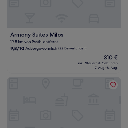
Armony Suites Milos
Armony Suites Milos
19,5 km von Psáthi entfernt
9.8
9,8/10
Außergewöhnlich
(22 Bewertungen)
von
Der
310 €
10,
Preis
Außergewöhnlich,
inkl. Steuern & Gebühren
beträgt
7. Aug.–8. Aug.
(22
310 €
Bewertungen)
Asterias Boutique Hotel