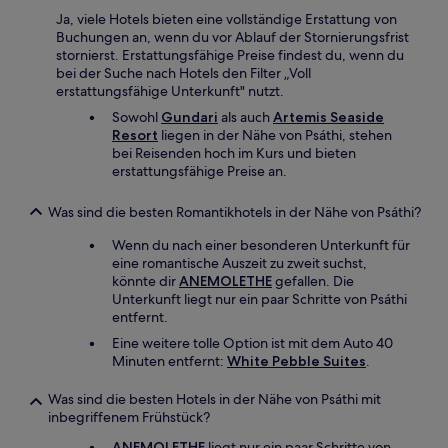
Ja, viele Hotels bieten eine vollständige Erstattung von
Buchungen an, wenn du vor Ablauf der Stornierungsfrist
stornierst. Erstattungsfähige Preise findest du, wenn du
bei der Suche nach Hotels den Filter „Voll
erstattungsfähige Unterkunft" nutzt.
Sowohl
Gundari
als auch
Artemis Seaside
Resort
liegen in der Nähe von Psáthi, stehen
bei Reisenden hoch im Kurs und bieten
erstattungsfähige Preise an.
Was sind die besten Romantikhotels in der Nähe von Psáthi?
Wenn du nach einer besonderen Unterkunft für
eine romantische Auszeit zu zweit suchst,
könnte dir
ANEMOLETHE
gefallen. Die
Unterkunft liegt nur ein paar Schritte von Psáthi
entfernt.
Eine weitere tolle Option ist mit dem Auto 40
Minuten entfernt:
White Pebble Suites
.
Was sind die besten Hotels in der Nähe von Psáthi mit
inbegriffenem Frühstück?
ANEMOLETHE
liegt nur ein paar Schritte von