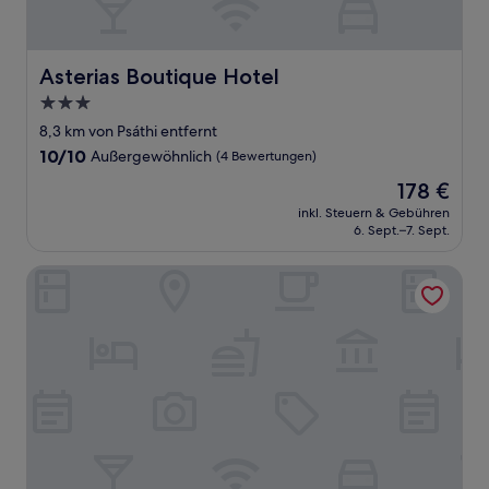
Asterias Boutique Hotel
Asterias Boutique Hotel
3.0-
Sterne-
8,3 km von Psáthi entfernt
Unterkunft
10.0
10/10
Außergewöhnlich
(4 Bewertungen)
von
Der
178 €
10,
Preis
Außergewöhnlich,
inkl. Steuern & Gebühren
beträgt
6. Sept.–7. Sept.
(4
178 €
Bewertungen)
Golden Milos Beach House by Domotel