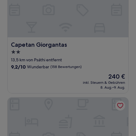
Capetan Giorgantas
Capetan Giorgantas
2.0-
Sterne-
13,5 km von Psáthi entfernt
Unterkunft
9.2
9,2/10
Wunderbar
(158 Bewertungen)
von
Der
240 €
10,
Preis
Wunderbar,
inkl. Steuern & Gebühren
beträgt
8. Aug.–9. Aug.
(158
240 €
Bewertungen)
Armony Suites Milos