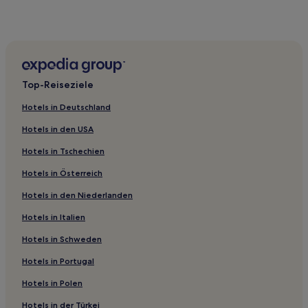
Hotels nahe Agia Kyriaki Strand
Hotels nahe Kastanás
Triovasálos Hotels
Agali Hotels
Top-Reiseziele
Hotels nahe Volks- und Schifffahrtsmuseum von Kimolos
Hotels in Deutschland
Firopótamos Hotels
Hotels in den USA
Gemeinde Folegandros Hotels
Hotels in Tschechien
Artemonas Hotels
Hotels in Österreich
Milos Hotels
Hotels in den Niederlanden
Khálara Hotels
Goupa Kara Hotels
Hotels in Italien
Hotels nahe Strand von Papikinou
Hotels in Schweden
Hotels nahe Strand von Vagia
Hotels in Portugal
Hotels nahe Agios Dimitrios Strand
Hotels in Polen
Hotels nahe Aliki Strand
Hotels in der Türkei