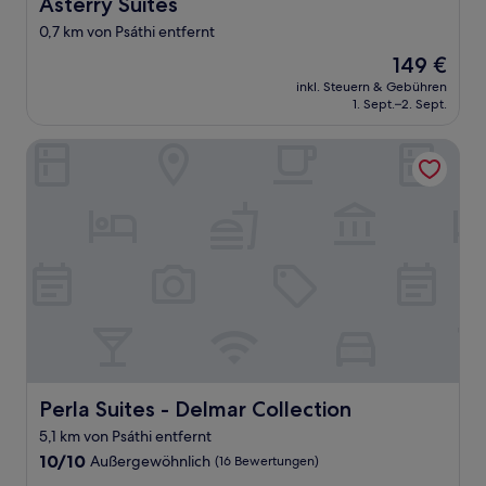
Asterry Suites
Asterry Suites
0,7 km von Psáthi entfernt
Der
149 €
Preis
inkl. Steuern & Gebühren
beträgt
1. Sept.–2. Sept.
149 €
Perla Suites - Delmar Collection
Perla Suites - Delmar Collection
Perla Suites - Delmar Collection
5,1 km von Psáthi entfernt
10.0
10/10
Außergewöhnlich
(16 Bewertungen)
von