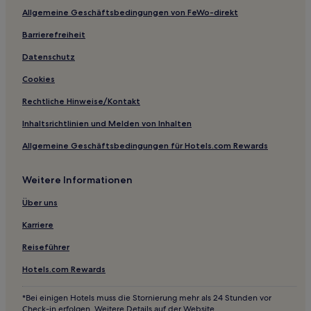
Allgemeine Geschäftsbedingungen von FeWo-direkt
Hotels mit Parkplatz in Platis Gialos
Hotels mit inbegriffenem Frühstück in Folegandros
Barrierefreiheit
Business in Folegandros
Datenschutz
Familien in Folegandros
Cookies
Hotels mit Parkplatz in Chora Folegandros
Rechtliche Hinweise/Kontakt
Strand in Adamas
Inhaltsrichtlinien und Melden von Inhalten
Hotels mit inbegriffenem Frühstück in Adamas
Allgemeine Geschäftsbedingungen für Hotels.com Rewards
Günstige in Milos
Weitere Informationen
Familien in Milos
Familien in Serifos
Über uns
Günstige in Serifos
Karriere
Haustierfreundliche in Kimolos
Reiseführer
Familien in Sifnos
Hotels.com Rewards
Luxus in Sifnos
*Bei einigen Hotels muss die Stornierung mehr als 24 Stunden vor
Familien in Milos
Check-in erfolgen. Weitere Details auf der Website.