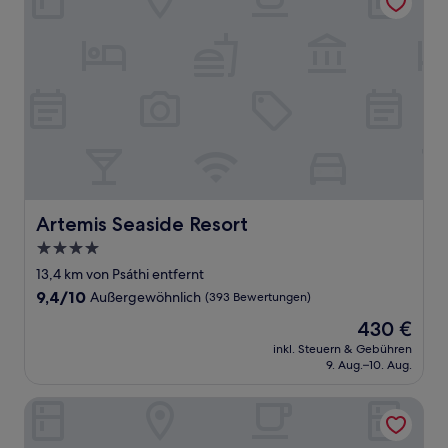
Artemis Seaside Resort
Artemis Seaside Resort
4.0-
Sterne-
13,4 km von Psáthi entfernt
Unterkunft
9.4
9,4/10
Außergewöhnlich
(393 Bewertungen)
von
Der
430 €
10,
Preis
Außergewöhnlich,
inkl. Steuern & Gebühren
beträgt
9. Aug.–10. Aug.
(393
430 €
Bewertungen)
Kedros Milos Suites