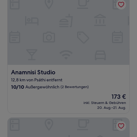
Anamnisi Studio
Anamnisi Studio
12,8 km von Psáthi entfernt
10.0
10/10
Außergewöhnlich
(2 Bewertungen)
von
Der
173 €
10,
Preis
Außergewöhnlich,
inkl. Steuern & Gebühren
beträgt
20. Aug.–21. Aug.
(2
173 €
Bewertungen)
Agali Hotel Milos