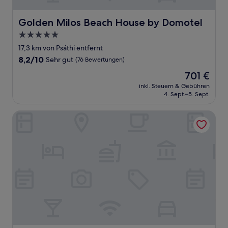
Golden Milos Beach House by Domotel
Golden Milos Beach House by Domotel
5.0-
Sterne-
17,3 km von Psáthi entfernt
Unterkunft
8.2
8,2/10
Sehr gut
(76 Bewertungen)
von
Der
701 €
10,
Preis
Sehr
inkl. Steuern & Gebühren
beträgt
4. Sept.–5. Sept.
gut,
701 €
(76
Bewertungen)
Lagada Beach Hotel