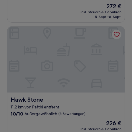
von
Der
272 €
10,
Preis
Außergewöhnlich,
inkl. Steuern & Gebühren
beträgt
5. Sept.–6. Sept.
(39
272 €
Bewertungen)
Hawk Stone
Hawk Stone
Hawk Stone
11,2 km von Psáthi entfernt
10.0
10/10
Außergewöhnlich
(6 Bewertungen)
von
Der
226 €
10,
Preis
Außergewöhnlich,
inkl. Steuern & Gebühren