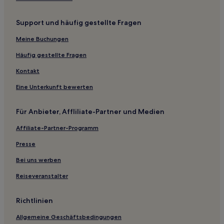
Kastro Hotels
Support und häufig gestellte Fragen
Hotels nahe Kamares Strand
Milos: Hotels
Meine Buchungen
Hotels nahe Vathí
Häufig gestellte Fragen
Hotels nahe Ganema Strand
Kontakt
Hotels nahe Prassa Strand
Eine Unterkunft bewerten
Hotels nahe Kloster Chrysopigi
Für Anbieter, Affliliate-Partner und Medien
Hotels nahe Katakomben von Milos
Affiliate-Partner-Programm
Aparthotels in Adamas
Gasthäuser in Milos
Presse
Ferienwohnungen in Milos
Bei uns werben
Gasthäuser in Apollonia
Reiseveranstalter
Aparthotels in Apollonia
Richtlinien
Hotels mit Parkplatz in Plaka
Allgemeine Geschäftsbedingungen
Günstige in Platis Gialos