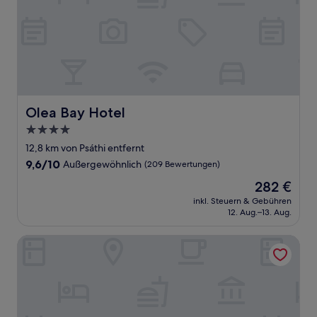
Olea Bay Hotel
Olea Bay Hotel
4.0-
Sterne-
12,8 km von Psáthi entfernt
Unterkunft
9.6
9,6/10
Außergewöhnlich
(209 Bewertungen)
von
Der
282 €
10,
Preis
Außergewöhnlich,
inkl. Steuern & Gebühren
beträgt
12. Aug.–13. Aug.
(209
282 €
Bewertungen)
Cave Suites