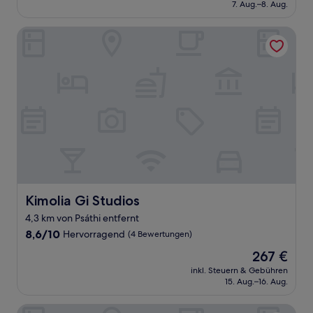
beträgt
7. Aug.–8. Aug.
(6
226 €
Bewertungen)
Kimolia Gi Studios
Kimolia Gi Studios
Kimolia Gi Studios
4,3 km von Psáthi entfernt
8.6
8,6/10
Hervorragend
(4 Bewertungen)
von
Der
267 €
10,
Preis
Hervorragend,
inkl. Steuern & Gebühren
beträgt
15. Aug.–16. Aug.
(4
267 €
Bewertungen)
Anamnisi Studio