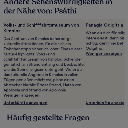
Andere Sehenswürdigkeiten in
24 Stunden
für
der Nähe von: Psáthi
einen
Aufenthalt
mit
Volks- und Schifffahrtsmuseum von
Panagia Odigitria
1 Übernachtung
Kimolos
von
Wenn du dich für relig
2 Erwachsenen
interessierst, dann bist
Das Zentrum von Kimolos beherbergt
gefunden
richtig, denn hier befin
kulturelle Attraktionen, für die sich ein
wurde.
Odigitria.
Zwischenstopp sicherlich lohnt. Eines dieser
Preise
Weniger anzeigen
Kultur-Highlights: Volks- und
und
Schifffahrtsmuseum von Kimolos. Schlender
Verfügbarkeiten
gemütlich am Strand entlang und beobachte,
können
wie die Sonne langsam untergeht. Wenn du
sich
das kulturelle Angebot in Kimolos in vollen
ändern.
Zügen genießen möchtest, plane einen
Es
Abstecher hierhin: Prassa Strand, Hafen von
können
Apollonia und Strand von Apollonia.
zusätzliche
Weniger anzeigen
Bedingungen
Unterkünfte anzeigen
Unterkünfte anzeige
gelten.
Häufig gestellte Fragen