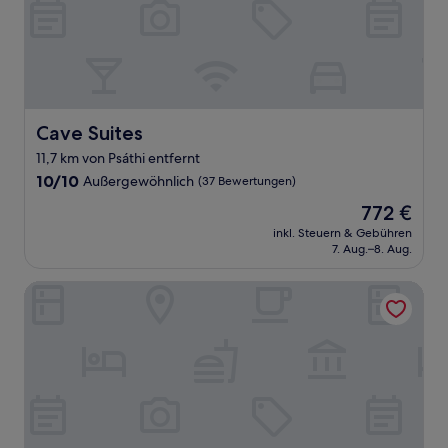
Cave Suites
Cave Suites
11,7 km von Psáthi entfernt
10.0
10/10
Außergewöhnlich
(37 Bewertungen)
von
Der
772 €
10,
Preis
Außergewöhnlich,
inkl. Steuern & Gebühren
beträgt
7. Aug.–8. Aug.
(37
772 €
Bewertungen)
Phos Milos