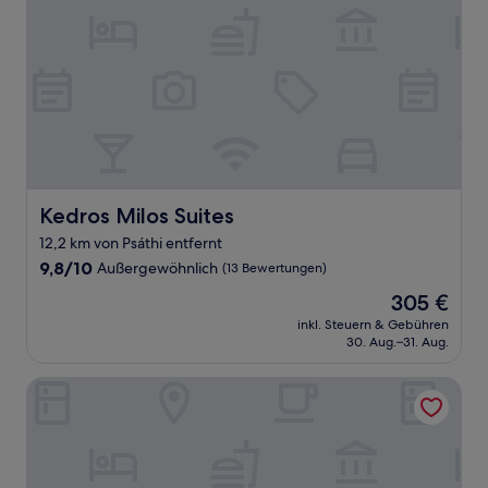
Kedros Milos Suites
Kedros Milos Suites
12,2 km von Psáthi entfernt
9.8
9,8/10
Außergewöhnlich
(13 Bewertungen)
von
Der
305 €
10,
Preis
Außergewöhnlich,
inkl. Steuern & Gebühren
beträgt
30. Aug.–31. Aug.
(13
305 €
Bewertungen)
Capetan Giorgantas