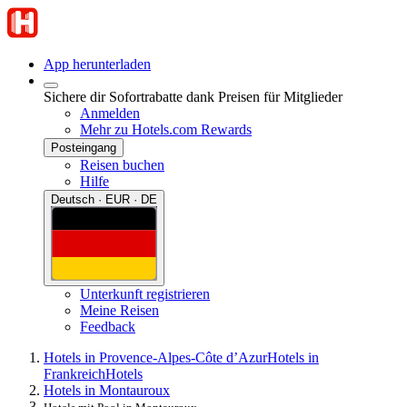
App herunterladen
Sichere dir Sofortrabatte dank Preisen für Mitglieder
Anmelden
Mehr zu Hotels.com Rewards
Posteingang
Reisen buchen
Hilfe
Deutsch · EUR · DE
Unterkunft registrieren
Meine Reisen
Feedback
Hotels in Provence-Alpes-Côte d’Azur
Hotels in
Frankreich
Hotels
Hotels in Montauroux