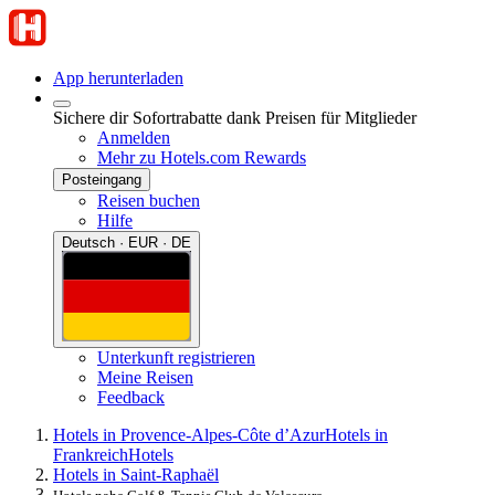
App herunterladen
Sichere dir Sofortrabatte dank Preisen für Mitglieder
Anmelden
Mehr zu Hotels.com Rewards
Posteingang
Reisen buchen
Hilfe
Deutsch · EUR · DE
Unterkunft registrieren
Meine Reisen
Feedback
Hotels in Provence-Alpes-Côte d’Azur
Hotels in
Frankreich
Hotels
Hotels in Saint-Raphaël