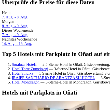
Überprüfe die Preise für diese Daten
Heute
7. Aug. - 8. Aug.
Morgen
8. Aug. - 9. Aug.
Dieses Wochenende
7. Aug. - 9. Aug.
Nächstes Wochenende
14. Aug. - 16. Aug.
Top 5 Hotels mit Parkplatz in Oñati auf ei
Soraluze Hotela
— 2.5-Sterne-Hotel in Oñati. Gästebewertung
Hotel Torre Zumeltzegi
— 3-Sterne-Hotel in Oñati. Gästebewe
Hotel Sindika
— 1-Sterne-Hotel in Oñati. Gästebewertung: 8,0
IRAIPE SANTUARIO DE ARANTZAZU HOTEL
— 3-Stern
Hotel Mondragón
— 3-Sterne-Hotel in Mondragon. Gästebewe
Hotels mit Parkplatz in Oñati