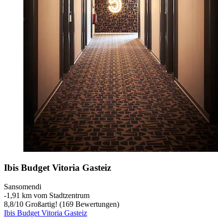
Ibis Budget Vitoria Gasteiz
Sansomendi
‐
1,91 km vom Stadtzentrum
8,8
/
10
Großartig! (169 Bewertungen)
Ibis Budget Vitoria Gasteiz