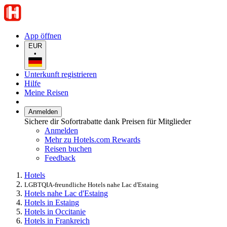
App öffnen
EUR
•
Unterkunft registrieren
Hilfe
Meine Reisen
Anmelden
Sichere dir Sofortrabatte dank Preisen für Mitglieder
Anmelden
Mehr zu Hotels.com Rewards
Reisen buchen
Feedback
Hotels
LGBTQIA-freundliche Hotels nahe Lac d'Estaing
Hotels nahe Lac d'Estaing
Hotels in Estaing
Hotels in Occitanie
Hotels in Frankreich