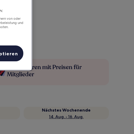
n:
chern von oder
rbeleistung und
boten.
ptieren
Mehr sparen mit Preisen für
Mitglieder
Nächstes Wochenende
14. Aug. - 16. Aug.