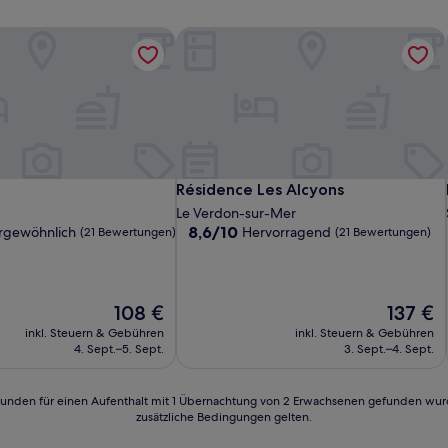
Résidence Les Alcyons
Résidence Les Alcyons
Résidence Les Alcyons
Le Verdon-sur-Mer
8.6
8,6/10
rgewöhnlich
Hervorragend
(21 Bewertungen)
(21 Bewertungen)
von
10,
lich,
Hervorragend,
(21
Der
Der
108 €
137 €
n)
Bewertungen)
Preis
Preis
inkl. Steuern & Gebühren
inkl. Steuern & Gebühren
beträgt
beträgt
4. Sept.–5. Sept.
3. Sept.–4. Sept.
108 €
137 €
24 Stunden für einen Aufenthalt mit 1 Übernachtung von 2 Erwachsenen gefunden wu
zusätzliche Bedingungen gelten.