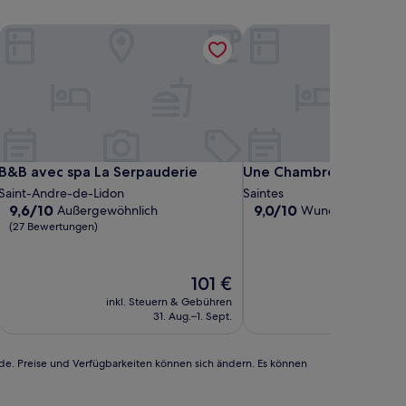
B&B avec spa La Serpauderie
Une Chambre en Ville
B&B avec spa La Serpauderie
Une Chambre en Ville
B&B avec spa La Serpauderie
Une Chambre en Ville
Saint-Andre-de-Lidon
Saintes
9.6
9.0
9,6/10
9,0/10
Außergewöhnlich
Wunderbar
(12 Be
von
von
(27 Bewertungen)
10,
10,
Außergewöhnlich,
Wunderbar,
(27
(12
Der
101 €
Bewertungen)
Bewertungen)
Preis
inkl. Steuern & Gebühren
inkl. Steu
beträgt
31. Aug.–1. Sept.
1
101 €
rde. Preise und Verfügbarkeiten können sich ändern. Es können