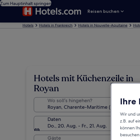
Zum Hauptinhalt springen
Reisen buchen
Hotels
Hotels in Frankreich
Hotels in Nouvelle-Aquitaine
Hot
Hotels mit Küchenzeile in
Royan
Ihre
Wo soll’s hingehen?
Wir und u
Daten
z.B. auf 
Do., 20. Aug. - Fr., 21. Aug.
können Ihr
besuchen S
Gäste