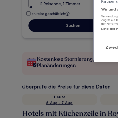
Partnern s
2 Reisende, 1 Zimmer
Wir und 
Ich reise geschäftlich
Verwendung g
Zugriff auf 
der Perform
Suchen
Liste der 
Zwec
Kostenlose Stornierung bei
Planänderungen
Überprüfe die Preise für diese Daten
Heute
6. Aug. - 7. Aug.
Hotels mit Küchenzeile in R