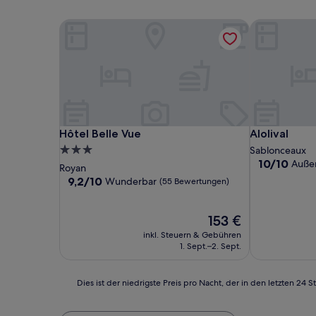
Hôtel Belle Vue
Alolival
Hôtel Belle Vue
Alolival
Hôtel Belle Vue
Alolival
3.0-
Sablonceaux
10.0
10/10
Auße
Sterne-
Royan
von
Unterkunft
9.2
9,2/10
Wunderbar
(55 Bewertungen)
10,
von
Außergewöhn
10,
(21
Wunderbar,
Der
153 €
Bewertunge
(55
Preis
inkl. Steuern & Gebühren
Bewertungen)
beträgt
1. Sept.–2. Sept.
153 €
Dies
Dies ist der niedrigste Preis pro Nacht, der in den letzten 
ist
der