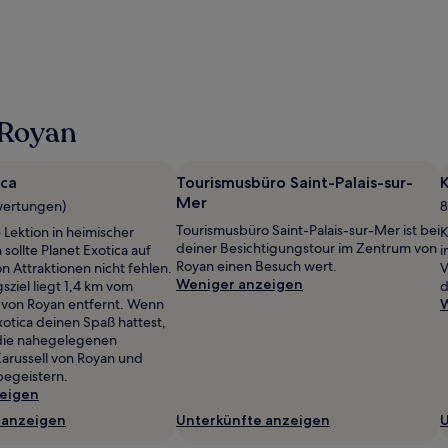
 Royan
ica
Tourismusbüro Saint-Palais-sur-
Mer
wertungen)
8
Tourismusbüro Saint-Palais-sur-Mer ist bei
e Lektion in heimischer
K
deiner Besichtigungstour im Zentrum von
sollte Planet Exotica auf
i
Royan einen Besuch wert.
on Attraktionen nicht fehlen.
V
Weniger anzeigen
sziel liegt 1,4 km vom
d
 von Royan entfernt. Wenn
W
xotica deinen Spaß hattest,
die nahegelegenen
Karussell von Royan und
begeistern.
eigen
 anzeigen
Unterkünfte anzeigen
U