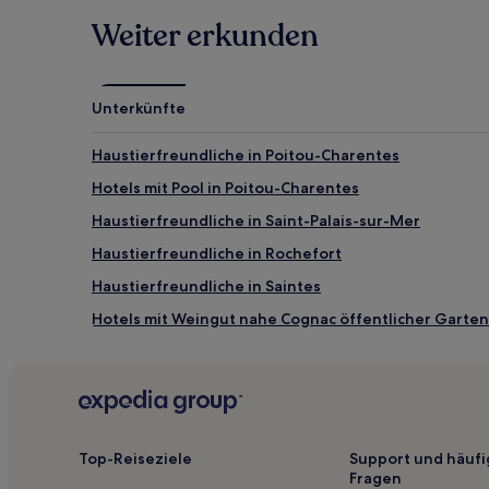
können
Weiter erkunden
zusätzliche
Bedingungen
gelten.
Unterkünfte
Haustierfreundliche in Poitou-Charentes
Hotels mit Pool in Poitou-Charentes
Haustierfreundliche in Saint-Palais-sur-Mer
Haustierfreundliche in Rochefort
Haustierfreundliche in Saintes
Hotels mit Weingut nahe Cognac öffentlicher Garten
Hotels mit Pool in Soulac-sur-Mer
Haustierfreundliche in Saint-Pierre-d'Oleron
Familien in Royan
Lgbtqia-Freundliche in La Rochelle
Top-Reiseziele
Support und häufi
Fragen
Hotels mit Wellnessbereich in La Rochelle