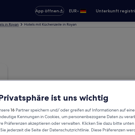
•
App öffnen
EUR
Unterkunft registr
els in Royan
Hotels mit Küchenzeile in Royan
 Privatsphäre ist uns wichtig
nsere
16
Partner speichern und/ oder greifen auf Informationen auf ein
eindeutige Kennungen in Cookies, um personenbezogene Daten zu verarb
e Präferenzen akzeptieren oder verwalten. Klicken Sie dazu bitte unten
ie jederzeit die Seite der Datenschutzrichtlinie. Diese Präferenzen we