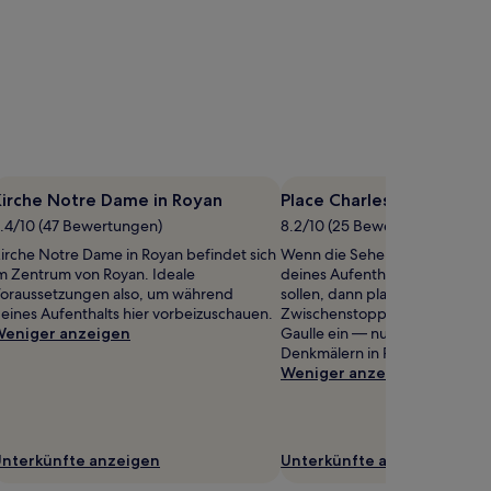
Kirche Notre Dame in Royan
Place Charles-de-Gaulle
.4/10 (47 Bewertungen)
8.2/10 (25 Bewertungen)
irche Notre Dame in Royan befindet sich
Wenn die Sehenswürdigkeite
m Zentrum von Royan. Ideale
deines Aufenthalts nicht zu k
oraussetzungen also, um während
sollen, dann plane doch einfac
eines Aufenthalts hier vorbeizuschauen.
Zwischenstopp bei Place Char
eniger anzeigen
Gaulle ein — nur eines von vie
Denkmälern in Royan.
Weniger anzeigen
nterkünfte anzeigen
Unterkünfte anzeigen