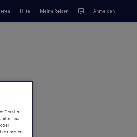
ieren
Hilfe
Meine Reisen
Anmelden
em Gerät zu,
eiten. Sie
 oder
rden unseren