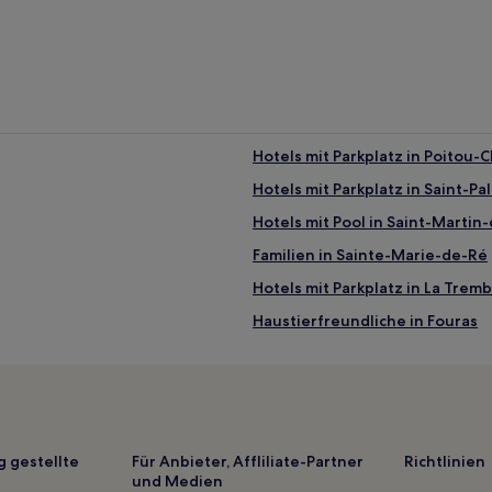
Hotels mit Parkplatz in Poitou-
Hotels mit Parkplatz in Saint-Pa
Hotels mit Pool in Saint-Martin
Familien in Sainte-Marie-de-Ré
Hotels mit Parkplatz in La Trem
Haustierfreundliche in Fouras
Familien in Lacanau
Familien in Les Mathes
Haustierfreundliche in La Roche
Familien in La Rochelle
g gestellte
Für Anbieter, Affliliate-Partner
Richtlinien
und Medien
Familien in Carcans