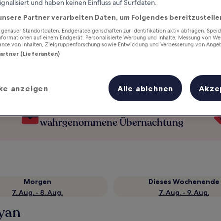
ignalisiert und haben keinen Einfluss auf Surfdaten.
unsere Partner verarbeiten Daten, um Folgendes bereitzustelle
enauer Standortdaten. Endgeräteeigenschaften zur Identifikation aktiv abfragen. Spei
Informationen auf einem Endgerät. Personalisierte Werbung und Inhalte, Messung von We
ance von Inhalten, Zielgruppenforschung sowie Entwicklung und Verbesserung von Ange
Partner (Lieferanten)
ke anzeigen
Alle ablehnen
Akze
Verdiene Prämien für jede
wahrgenommene Übernachtung
Morgen
Dieses Wochenende
7. Aug. - 8. Aug.
7. Aug. - 9. Aug.
oyan