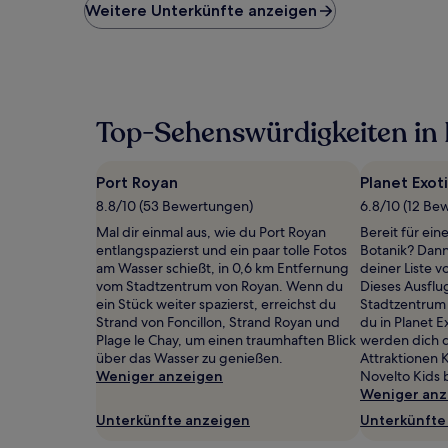
niedrigste
Weitere Unterkünfte anzeigen
Preis
pro
Nacht,
der
in
den
Top-Sehenswürdigkeiten in
letzten
24 Stunden
für
Port Royan
Planet Exot
einen
Aufenthalt
8.8/10 (53 Bewertungen)
6.8/10 (12 Be
mit
Mal dir einmal aus, wie du Port Royan
Bereit für ein
1 Übernachtung
entlangspazierst und ein paar tolle Fotos
Botanik? Dann 
von
am Wasser schießt, in 0,6 km Entfernung
deiner Liste v
2 Erwachsenen
vom Stadtzentrum von Royan. Wenn du
Dieses Ausflug
gefunden
ein Stück weiter spazierst, erreichst du
Stadtzentrum
wurde.
Strand von Foncillon, Strand Royan und
du in Planet E
Preise
Plage le Chay, um einen traumhaften Blick
werden dich 
und
über das Wasser zu genießen.
Attraktionen 
Verfügbarkeiten
Weniger anzeigen
Novelto Kids 
können
Weniger anz
sich
Unterkünfte anzeigen
Unterkünfte
ändern.
Es