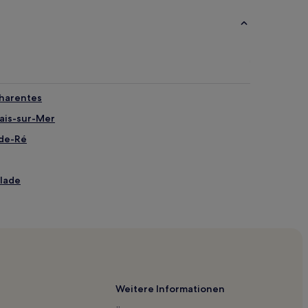
Charentes
lais-sur-Mer
-de-Ré
blade
lle
Weitere Informationen