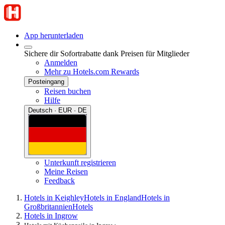
App herunterladen
Sichere dir Sofortrabatte dank Preisen für Mitglieder
Anmelden
Mehr zu Hotels.com Rewards
Posteingang
Reisen buchen
Hilfe
Deutsch · EUR · DE
Unterkunft registrieren
Meine Reisen
Feedback
Hotels in Keighley
Hotels in England
Hotels in
Großbritannien
Hotels
Hotels in Ingrow