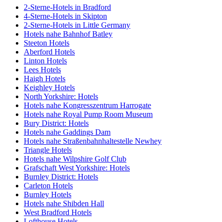
2-Sterne-Hotels in Bradford
4-Sterne-Hotels in Skipton
2-Sterne-Hotels in Little Germany
Hotels nahe Bahnhof Batley
Steeton Hotels
Aberford Hotels
Linton Hotels
Lees Hotels
Haigh Hotels
Keighley Hotels
North Yorkshire: Hotels
Hotels nahe Kongresszentrum Harrogate
Hotels nahe Royal Pump Room Museum
Bury District: Hotels
Hotels nahe Gaddings Dam
Hotels nahe Straßenbahnhaltestelle Newhey
Triangle Hotels
Hotels nahe Wilpshire Golf Club
Grafschaft West Yorkshire: Hotels
Burnley District: Hotels
Carleton Hotels
Burnley Hotels
Hotels nahe Shibden Hall
West Bradford Hotels
Lofthouse Hotels