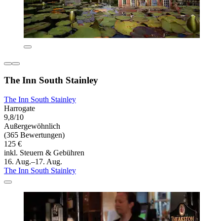
The Inn South Stainley
The Inn South Stainley
Harrogate
9,8/10
Außergewöhnlich
(365 Bewertungen)
125 €
inkl. Steuern & Gebühren
16. Aug.–17. Aug.
The Inn South Stainley