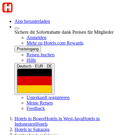
App herunterladen
Sichere dir Sofortrabatte dank Preisen für Mitglieder
Anmelden
Mehr zu Hotels.com Rewards
Posteingang
Reisen buchen
Hilfe
Deutsch · EUR · DE
Unterkunft registrieren
Meine Reisen
Feedback
Hotels in Bogor
Hotels in West-Java
Hotels in
Indonesien
Hotels
Hotels in Sukaraja