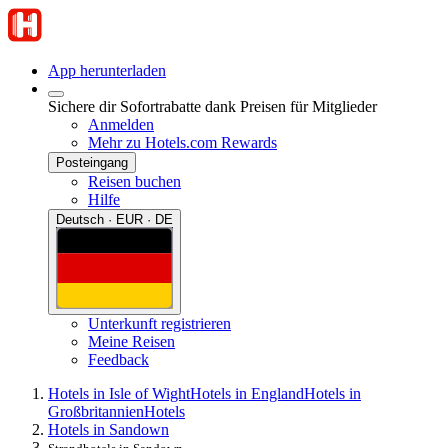
App herunterladen
Sichere dir Sofortrabatte dank Preisen für Mitglieder
Anmelden
Mehr zu Hotels.com Rewards
Posteingang
Reisen buchen
Hilfe
Deutsch · EUR · DE
Unterkunft registrieren
Meine Reisen
Feedback
Hotels in Isle of Wight
Hotels in England
Hotels in
Großbritannien
Hotels
Hotels in Sandown