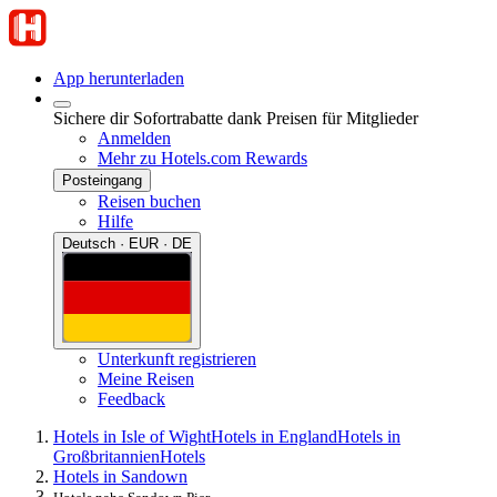
App herunterladen
Sichere dir Sofortrabatte dank Preisen für Mitglieder
Anmelden
Mehr zu Hotels.com Rewards
Posteingang
Reisen buchen
Hilfe
Deutsch · EUR · DE
Unterkunft registrieren
Meine Reisen
Feedback
Hotels in Isle of Wight
Hotels in England
Hotels in
Großbritannien
Hotels
Hotels in Sandown