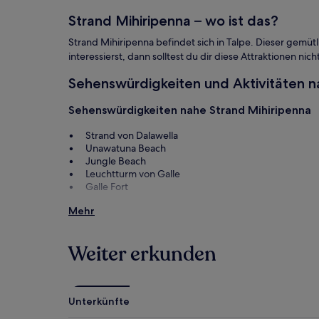
können
zusätzliche
Strand Mihiripenna – wo ist das?
Bedingungen
gelten.
Strand Mihiripenna befindet sich in Talpe. Dieser gemütl
interessierst, dann solltest du dir diese Attraktionen ni
Sehenswürdigkeiten und Aktivitäten n
Sehenswürdigkeiten nahe Strand Mihiripenna
Strand von Dalawella
Unawatuna Beach
Jungle Beach
Leuchtturm von Galle
Galle Fort
Aktivitäten nahe Strand Mihiripenna
Mehr
Historical Mansion
Spa Ceylon Boutique & Urban Spa
Weiter erkunden
Stelzenfischer
Eagles' Catalina Golf Course
Martin Wickramsinghe Folk Museum
Unterkünfte