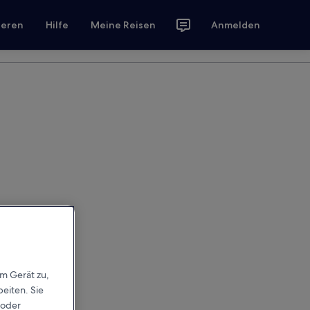
ieren
Hilfe
Meine Reisen
Anmelden
em Gerät zu,
eiten. Sie
 oder