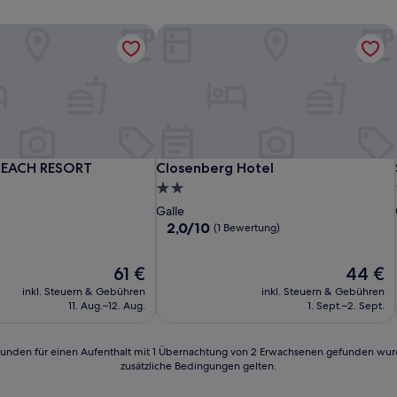
BEACH RESORT
Closenberg Hotel
BEACH RESORT
Closenberg Hotel
BEACH RESORT
Closenberg Hotel
2.0-
Sterne-
Galle
Unterkunft
2.0
2,0/10
(1 Bewertung)
von
10,
Der
Der
61 €
44 €
(1
Preis
Preis
Bewertung)
inkl. Steuern & Gebühren
inkl. Steuern & Gebühren
beträgt
beträgt
11. Aug.–12. Aug.
1. Sept.–2. Sept.
61 €
44 €
24 Stunden für einen Aufenthalt mit 1 Übernachtung von 2 Erwachsenen gefunden wu
zusätzliche Bedingungen gelten.