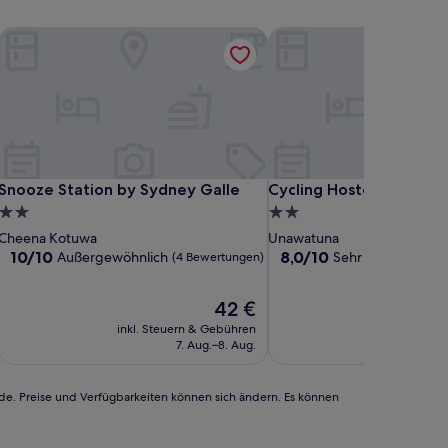
Snooze Station by Sydney Galle
Cycling Hostel Sri Lanka
Snooze Station by Sydney Galle
Cycling Hostel Sri Lanka
Snooze Station by Sydney Galle
Cycling Hostel Sri Lanka
2.0-
2.0-
Sterne-
Sterne-
Cheena Kotuwa
Unawatuna
Unterkunft
Unterkunft
10.0
8.0
10/10
8,0/10
Außergewöhnlich
Sehr gut
(4 Bewertungen)
(3 Bewert
von
von
10,
10,
Der
42 €
Außergewöhnlich,
Sehr
Preis
(4
gut,
inkl. Steuern & Gebühren
beträgt
Bewertungen)
(3
7. Aug.–8. Aug.
42 €
Bewertungen)
rde. Preise und Verfügbarkeiten können sich ändern. Es können