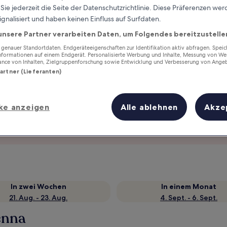
ie jederzeit die Seite der Datenschutzrichtlinie. Diese Präferenzen we
ignalisiert und haben keinen Einfluss auf Surfdaten.
unsere Partner verarbeiten Daten, um Folgendes bereitzustelle
enauer Standortdaten. Endgeräteeigenschaften zur Identifikation aktiv abfragen. Spei
Informationen auf einem Endgerät. Personalisierte Werbung und Inhalte, Messung von We
ance von Inhalten, Zielgruppenforschung sowie Entwicklung und Verbesserung von Ange
Partner (Lieferanten)
ke anzeigen
Alle ablehnen
Akze
Verdiene Prämien für jede
wahrgenommene Übernachtung
In zwei Wochen
In einem Monat
21. Aug. - 23. Aug.
4. Sept. - 6. Sept.
enna