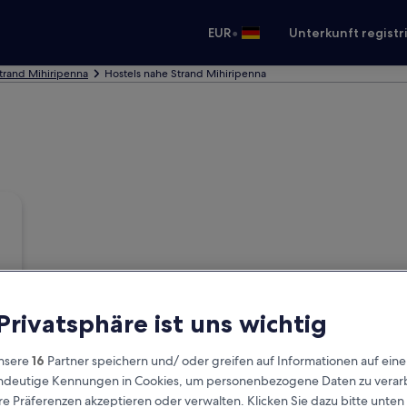
•
EUR
Unterkunft registr
trand Mihiripenna
Hostels nahe Strand Mihiripenna
 Privatsphäre ist uns wichtig
nsere
16
Partner speichern und/ oder greifen auf Informationen auf ein
eindeutige Kennungen in Cookies, um personenbezogene Daten zu verarb
e Präferenzen akzeptieren oder verwalten. Klicken Sie dazu bitte unten