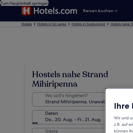
Zum Hauptinhalt springen
Reisen buchen
Hotels
Hotels in Sri Lanka
Hotels in Südprovinz
Hotels nahe S
Hostels nahe Strand
Mihiripenna
Wo soll’s hingehen?
Ihre
Daten
Wir und u
Do., 20. Aug. - Fr., 21. Aug.
z.B. auf 
Gäste
können Ihr