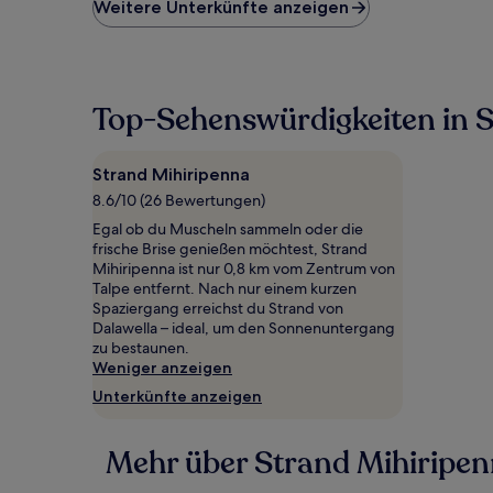
niedrigste
Weitere Unterkünfte anzeigen
Preis
pro
Nacht,
der
in
Top-Sehenswürdigkeiten in 
den
letzten
24 Stunden
Strand Mihiripenna
für
8.6/10 (26 Bewertungen)
einen
Aufenthalt
Egal ob du Muscheln sammeln oder die
mit
frische Brise genießen möchtest, Strand
1 Übernachtung
Mihiripenna ist nur 0,8 km vom Zentrum von
von
Talpe entfernt. Nach nur einem kurzen
2 Erwachsenen
Spaziergang erreichst du Strand von
gefunden
Dalawella – ideal, um den Sonnenuntergang
wurde.
zu bestaunen.
Preise
Weniger anzeigen
und
Unterkünfte anzeigen
Verfügbarkeiten
können
sich
Mehr über Strand Mihiripen
ändern.
Es