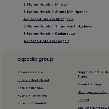
2-Sterne-Hotels in Mirissa
3-Sterne-Hotels in Strand Mihiripenna
4-Sterne-Hotels in Ahangama
3-Sterne-Hotels in Strand von Hikkaduwa
3-Sterne-Hotels in Dodanduwa
4-Sterne-Hotels in Koggala
5-Sterne-Hotels in Jungle Beach
Haustierfreundliche in Rathgama
Hotels mit Pool in Weligama
Haustierfreundliche in Weligama
Top-Reiseziele
Support und häufi
Fragen
Günstige nahe Jungle Beach
Hotels in Deutschland
Haustierfreundliche nahe Jungle Beach
Meine Buchungen
Hotels in den USA
Hotels mit Pool in Koggala
Häufig gestellte Fra
Hotels in Tschechien
Hotels mit Pool in Ahangama
Kontakt
Hotels in Österreich
Haustierfreundliche in Ahangama
Eine Unterkunft bew