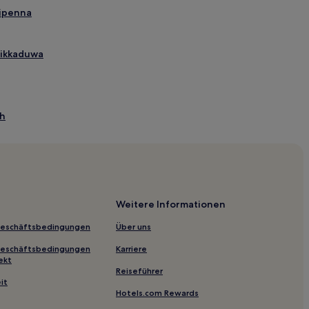
ripenna
Hikkaduwa
ch
Weligama
gama
Weitere Informationen
Geschäftsbedingungen
Über uns
Geschäftsbedingungen
Karriere
ekt
Reiseführer
stück in Ahangama
it
Hotels.com Rewards
ma