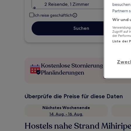
2 Reisende, 1 Zimmer
besuchen S
Partnern s
Ich reise geschäftlich
Wir und 
Suchen
Verwendung g
Zugriff auf 
der Perform
Liste der 
Zwec
Kostenlose Stornierung bei
Planänderungen
Überprüfe die Preise für diese Daten
Nächstes Wochenende
14. Aug. - 16. Aug.
Hostels nahe Strand Mihirip