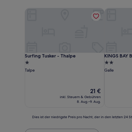
Surfing Tusker - Thalpe
KINGS BAY 
Surfing Tusker - Thalpe
KINGS BAY 
Surfing Tusker - Thalpe
KINGS BAY 
1.0-
2.0-
Stern-
Sterne-
Talpe
Galle
Unterkunft
Unterkunft
Der
21 €
Preis
inkl. Steuern & Gebühren
beträgt
8. Aug.–9. Aug.
21 €
Dies
Dies ist der niedrigste Preis pro Nacht, der in den letzten 
ist
der