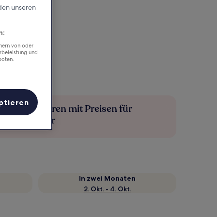
rden unseren
n:
chern von oder
rbeleistung und
boten.
ptieren
Mehr sparen mit Preisen für
Mitglieder
In zwei Monaten
2. Okt. - 4. Okt.