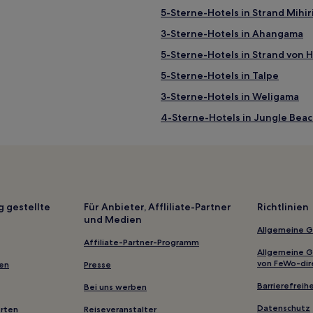
5-Sterne-Hotels in Strand Mihi
3-Sterne-Hotels in Ahangama
5-Sterne-Hotels in Strand von 
5-Sterne-Hotels in Talpe
3-Sterne-Hotels in Weligama
4-Sterne-Hotels in Jungle Bea
Günstige in Thalaramba
Hotels mit Wellnessbereich in 
Hotels mit Küchenzeile in Weli
Familien in Weligama
g gestellte
Für Anbieter, Affliliate-Partner
Richtlinien
und Medien
Luxus nahe Jungle Beach
Allgemeine 
Strand in Thiranagama
Affiliate-Partner-Programm
Allgemeine 
Luxus in Koggala
von FeWo-dir
gen
Presse
Hotels mit inbegriffenem Früh
Barrierefreihe
Bei uns werben
Hotels mit Parkplatz in Ahanga
Datenschutz
erten
Reiseveranstalter