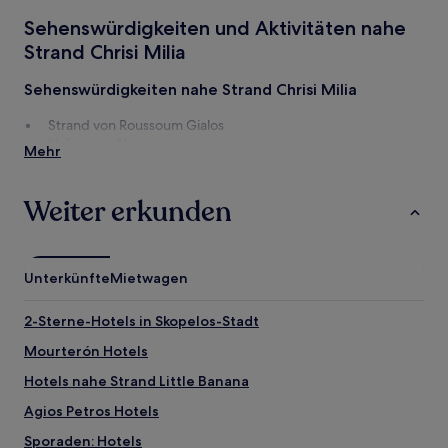
1 Übernachtung
Sehenswürdigkeiten und Aktivitäten nahe
von
2 Erwachsenen
Strand Chrisi Milia
gefunden
wurde.
Sehenswürdigkeiten nahe Strand Chrisi Milia
Preise
und
Strand von Roussoum Gialos
Verfügbarkeiten
Hafen von Alonissos
Mehr
können
Hafen von Patitiri
sich
Strand von Agios Dimitrios
ändern.
Kokkinókastro
Weiter erkunden
Es
können
Aktivitäten nahe Strand Chrisi Milia
zusätzliche
Kostas und Angela Mavrikis Museum von Alonissos
Bedingungen
Bakratsa-Museum
Unterkünfte
Mietwagen
gelten.
2-Sterne-Hotels in Skopelos-Stadt
Mourterón Hotels
Hotels nahe Strand Little Banana
Agios Petros Hotels
Sporaden: Hotels