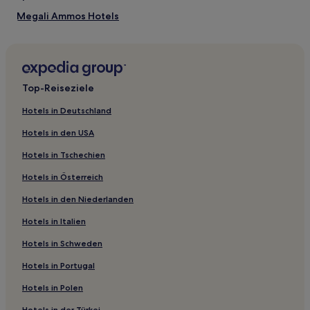
Megali Ammos Hotels
Hotels nahe Agios Petros Strand
Hotels nahe Strand Lalaria
Hotels nahe Lalarias
Top-Reiseziele
Hotels nahe Strand Megali Ammos
Hotels in Deutschland
Skiathos Hotels
Hotels in den USA
Hotels nahe Strand von Roussoum Gialos
Hotels in Tschechien
Hotels nahe Léna
Hotels in Österreich
Hotels nahe Vyritsa
Hotels in den Niederlanden
Hotels nahe Mystique Strand
Hotels in Italien
Hotels nahe Mikrós Mourtiás Strand
Skopelos Hotels
Hotels in Schweden
Vassilias Hotels
Hotels in Portugal
Hotels nahe Strand von Achladies
Hotels in Polen
Hotels nahe Élios
Hotels in der Türkei