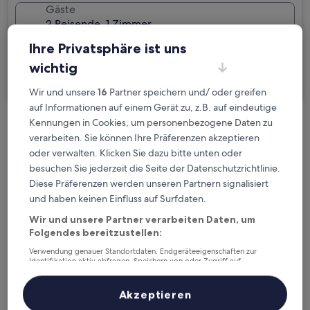
Gäste
2 Reisende, 1 Zimmer
Ihre Privatsphäre ist uns
Ich reise geschäftlich
wichtig
Suchen
Wir und unsere
16
Partner speichern und/ oder greifen
auf Informationen auf einem Gerät zu, z.B. auf eindeutige
Kennungen in Cookies, um personenbezogene Daten zu
Kostenlose Stornierung bei
verarbeiten. Sie können Ihre Präferenzen akzeptieren
Planänderungen
oder verwalten. Klicken Sie dazu bitte unten oder
besuchen Sie jederzeit die Seite der Datenschutzrichtlinie.
Verdiene Prämien für jede
Diese Präferenzen werden unseren Partnern signalisiert
wahrgenommene Übernachtung
und haben keinen Einfluss auf Surfdaten.
Wir und unsere Partner verarbeiten Daten, um
Folgendes bereitzustellen:
Mehr sparen mit Preisen für Mitglieder
Verwendung genauer Standortdaten. Endgeräteeigenschaften zur
Identifikation aktiv abfragen. Speichern von oder Zugriff auf
Informationen auf einem Endgerät. Personalisierte Werbung und
Inhalte, Messung von Werbeleistung und der Performance von Inhalten,
Zielgruppenforschung sowie Entwicklung und Verbesserung von
Überprüfe die Preise für diese Daten
Akzeptieren
Angeboten.