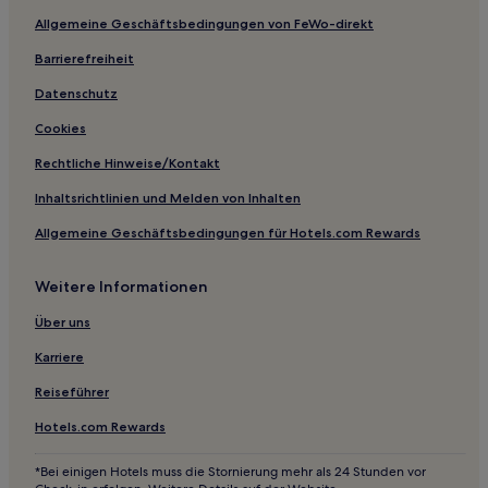
Allgemeine Geschäftsbedingungen von FeWo-direkt
Lgbtqia-Freundliche in Skiathos
Barrierefreiheit
Lgbtqia-Freundliche in Skiathos-Stadt
Business in Skiathos-Stadt
Datenschutz
Familien in Alonissos
Cookies
Hotels mit Parkplatz in Alonissos
Rechtliche Hinweise/Kontakt
Haustierfreundliche in Alonissos
Inhaltsrichtlinien und Melden von Inhalten
Familien in Neo Klima
Allgemeine Geschäftsbedingungen für Hotels.com Rewards
Familien in Elios
Weitere Informationen
Haustierfreundliche nahe Versteckter Strand von Skiathos
Hotels mit Pool nahe Versteckter Strand von Skiathos
Über uns
Hotels mit Parkplatz in Koukounaries
Karriere
Günstige in Koukounaries
Reiseführer
Hotels mit Parkplatz in Patitiri
Hotels.com Rewards
Günstige in Patitiri
*Bei einigen Hotels muss die Stornierung mehr als 24 Stunden vor
Hotels mit Fitnessbereich in Skopelos