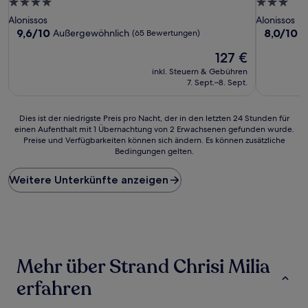
4.0-
3.0-
Sterne-
Sterne-
Alonissos
Alonissos
Unterkunft
Unterkunf
9.6
8.0
9,6/10
8,0/10
Außergewöhnlich
S
(65 Bewertungen)
von
von
Der
127 €
10,
10,
Preis
Außergewöhnlich,
Sehr
inkl. Steuern & Gebühren
beträgt
(65
gut,
7. Sept.–8. Sept.
127 €
Bewertungen)
(3
Bewertun
Dies
Dies ist der niedrigste Preis pro Nacht, der in den letzten 24 Stunden für
einen Aufenthalt mit 1 Übernachtung von 2 Erwachsenen gefunden wurde.
ist
Preise und Verfügbarkeiten können sich ändern. Es können zusätzliche
der
Bedingungen gelten.
niedrigste
Preis
Weitere Unterkünfte anzeigen
pro
Nacht,
der
in
den
letzten
24 Stunden
Mehr über Strand Chrisi Milia
für
einen
erfahren
Aufenthalt
mit