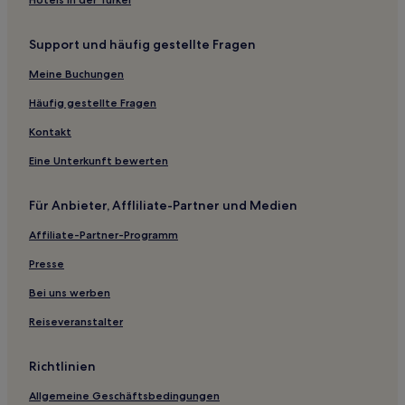
Punta Hotels
Support und häufig gestellte Fragen
Hotels nahe Strand von Mandraki
Meine Buchungen
Hotels nahe Strand von Limnonari
Aparthotels in Skiathos-Stadt
Häufig gestellte Fragen
Aparthotels in Alonissos
Kontakt
Ferienwohnungen in Versteckter Strand von Skiathos
Eine Unterkunft bewerten
Aparthotels in Versteckter Strand von Skiathos
Für Anbieter, Affliliate-Partner und Medien
Ferienwohnungen in Skiathos
Affiliate-Partner-Programm
Gasthäuser in Skopelos-Stadt
Presse
Aparthotels in Skopelos
Ferienwohnungen in Skopelos
Bei uns werben
Gasthäuser in Sporaden
Reiseveranstalter
Gasthäuser in Patitiri
Richtlinien
Hotels mit inbegriffenem Frühstück in Skiathos
Allgemeine Geschäftsbedingungen
Familien in Skiathos