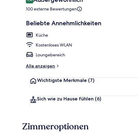
9,6 von 10.
100 externe Bewertungen
Maisonette w
Beliebte Annehmlichkeiten
Küche
Kostenloses WLAN
Loungebereich
Alle anzeigen
Wichtigste Merkmale
(7)
Sich wie zu Hause fühlen
(6)
Zimmeroptionen