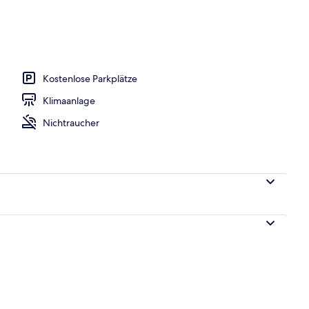
ith Sea View | Zimmersafe, Verdunkelungsvorhänge, schallisolierte Zimmer
Kostenlose Parkplätze
Klimaanlage
Nichtraucher