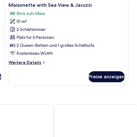
einem grauen Sofa, zwei runden Gewebetischen, einer großen Topfpflanze u
Alle
Eine Dachterrasse mit Whirlpool, Sitz
24
Ap
Maisonette with Sea View & Jacuzzi
Fotos
Blick aufs Meer
für
91 m²
Maisonette
with
2 Schlafzimmer
Sea
Platz für 6 Personen
View
2 Queen-Betten und 1 großes Schlafsofa
&
Kostenloses WLAN
Jacuzzi
Weitere
Weitere Details
anzeigen
Details
für
n
Preise anzeigen
Maisonette
with
Sea
View
&
Jacuzzi
tel and Suites
Apollon Kos