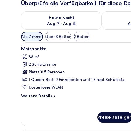
Überprüfe die Verfügbarkeit für diese D
Überprüfe die Verfügbarkeit für heute Nacht, Aug. 7
Überprüfe die
Heute Nacht
Aug. 7 - Aug. 8
A
Verfügbare
Alle Zimmer
Über 3 Betten
2 Betten
Filter
Alle
Ein modernes Hotelzimmer mit 
für
16
Maisonette
Fotos
Zimmer
88 m²
für
2 Schlafzimmer
Maisonette
anzeigen
Platz für 5 Personen
1 Queen-Bett, 2 Einzelbetten und 1 Einzel-Schlafsofa
Kostenloses WLAN
Weitere
Weitere Details
Details
für
Maisonette
Preise anzeige