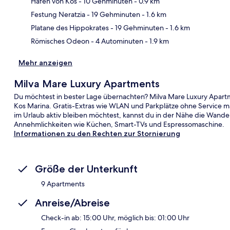
Hafen von Kos
- 10 Gehminuten
- 0.9 km
Kar
Festung Neratzia
- 19 Gehminuten
- 1.6 km
Platane des Hippokrates
- 19 Gehminuten
- 1.6 km
Römisches Odeon
- 4 Autominuten
- 1.9 km
Mehr anzeigen
Milva Mare Luxury Apartments
Du möchtest in bester Lage übernachten? Milva Mare Luxury Apartm
Kos Marina. Gratis-Extras wie WLAN und Parkplätze ohne Service
im Urlaub aktiv bleiben möchtest, kannst du in der Nähe die Wand
Annehmlichkeiten wie Küchen, Smart-TVs und Espressomaschine.
Informationen zu den Rechten zur Stornierung
Größe der Unterkunft
9 Apartments
Anreise/Abreise
Check-in ab: 15:00 Uhr, möglich bis: 01:00 Uhr