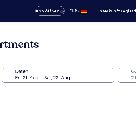
•
App öffnen
EUR
Unterkunft registr
artments
Daten
G