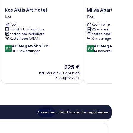
Kos
Milva
Kos Aktis Art Hotel
Milva Apartments
Aktis
Apartments
Kos
Kos
Art
Kos
Pool
Kochnische
Hotel
Frühstück inbegriffen
Wäscherei
Kos
Kostenlose Parkplätze
Kostenloses WLAN
Kostenloses WLAN
Klimaanlage
9.4
9.8
Außergewöhnlich
Außergewöhnlich
9,4
9,8
von
von
301 Bewertungen
14 Bewertungen
10,
10,
Außergewöhnlich,
Außergewöhnlich,
Der
325 €
301
14
Preis
Bewertungen
Bewertungen
inkl. Steuern & Gebühren
inkl. S
beträgt
8. Aug.–9. Aug.
325 €
Anmelden
Jetzt kostenlos registrieren