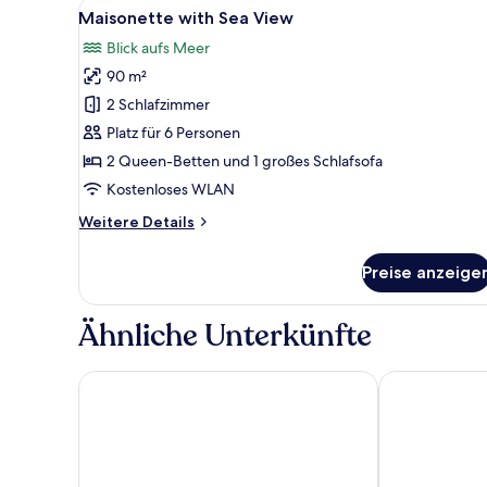
Alle
Ein modernes Wohnzimmer mit 
36
Maisonette with Sea View
Fotos
Blick aufs Meer
für
90 m²
Maisonette
with
2 Schlafzimmer
Sea
Platz für 6 Personen
View
2 Queen-Betten und 1 großes Schlafsofa
anzeigen
Kostenloses WLAN
Weitere
Weitere Details
Details
für
Preise anzeige
Maisonette
with
Sea
Ähnliche Unterkünfte
View
Kosta Palace
Kos Divine Ho