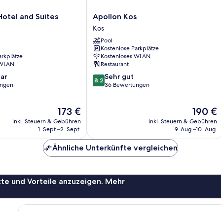
Apollon
Hotel and Suites
Apollon Kos
Kos
Kos
Kos
Pool
Kostenlose Parkplätze
arkplätze
Kostenloses WLAN
 WLAN
Restaurant
8.2
ar
Sehr gut
8,2
von
ungen
36 Bewertungen
10,
Sehr
Der
Der
173 €
190 €
gut,
Preis
Preis
36
inkl. Steuern & Gebühren
inkl. Steuern & Gebühren
beträgt
beträgt
Bewertungen
1. Sept.–2. Sept.
9. Aug.–10. Aug.
173 €
190 €
Ähnliche Unterkünfte vergleichen
te und Vorteile anzuzeigen. Mehr