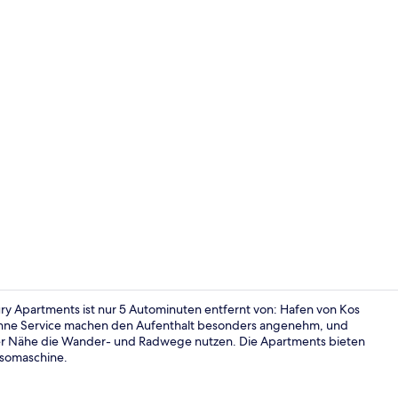
Maisonette w
ry Apartments ist nur 5 Autominuten entfernt von: Hafen von Kos
 ohne Service machen den Aufenthalt besonders angenehm, und
 der Nähe die Wander- und Radwege nutzen. Die Apartments bieten
Maisonette w
ssomaschine.