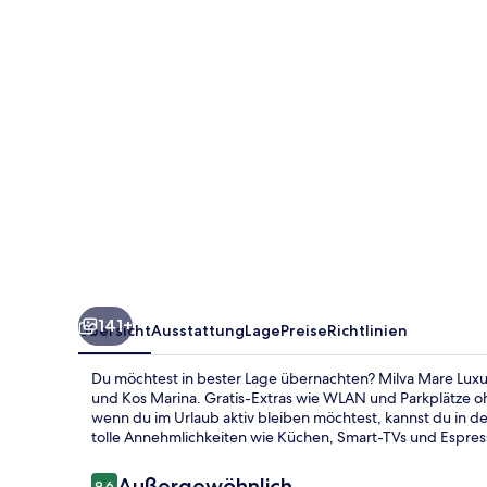
141+
Übersicht
Ausstattung
Lage
Preise
Richtlinien
Du möchtest in bester Lage übernachten? Milva Mare Luxu
und Kos Marina. Gratis-Extras wie WLAN und Parkplätze
wenn du im Urlaub aktiv bleiben möchtest, kannst du in
tolle Annehmlichkeiten wie Küchen, Smart-TVs und Espre
Bewertungen
Außergewöhnlich
9,6