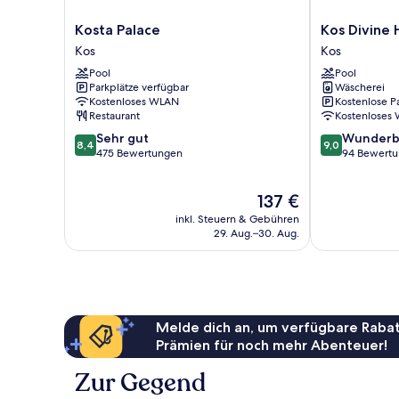
Kosta
Kos
Kosta Palace
Kos Divine 
Palace
Divine
Kos
Kos
Kos
Hotel
Pool
Pool
and
Parkplätze verfügbar
Wäscherei
Suites
Kostenloses WLAN
Kostenlose P
Kos
Restaurant
Kostenloses
8.4
9.0
Sehr gut
Wunderb
8,4
9,0
von
von
475 Bewertungen
94 Bewert
10,
10,
Sehr
Wunderbar,
Der
137 €
gut,
94
Preis
475
Bewertungen
inkl. Steuern & Gebühren
beträgt
Bewertungen
29. Aug.–30. Aug.
137 €
Melde dich an, um verfügbare Rabat
Prämien für noch mehr Abenteuer!
Zur Gegend