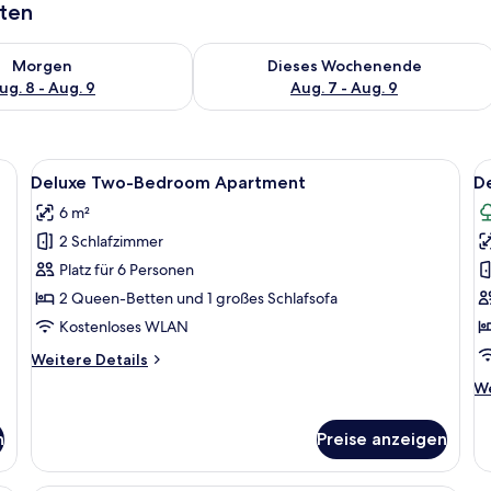
aten
 - Aug. 8.
 Verfügbarkeit für morgen, Aug. 8 - Aug. 9.
Überprüfe die Verfügbarkeit für dies
Morgen
Dieses Wochenende
ug. 8 - Aug. 9
Aug. 7 - Aug. 9
Bett, einer kleinen Sitzecke, einem Fenster mit Vorhängen und einer Treppe
Alle
Ein modernes Hotelzimmer mit einem g
Al
27
Deluxe Two-Bedroom Apartment
D
Fotos
F
6 m²
für
f
2 Schlafzimmer
Deluxe
D
Two-
T
Platz für 6 Personen
Bedroom
B
2 Queen-Betten und 1 großes Schlafsofa
Apartment
A
Kostenloses WLAN
anzeigen
a
Weitere
Weitere Details
Details
We
We
für
De
Deluxe
fü
Two-
n
Preise anzeigen
De
Bedroom
Th
Apartment
B