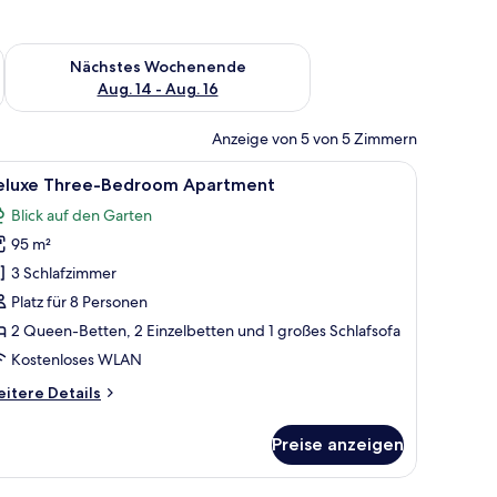
es Wochenende, Aug. 7 - Aug. 9.
Überprüfe die Verfügbarkeit für nächstes Wochenende, Aug. 1
Nächstes Wochenende
Aug. 14 - Aug. 16
Anzeige von 5 von 5 Zimmern
 mit Geländer.
roßen Bett, zwei Nachttischen, einem Fenster mit Jalousien und einer Balko
le
Ein modernes Hotelzimmer mit einem großen B
29
eluxe Three-Bedroom Apartment
otos
Blick auf den Garten
ür
95 m²
eluxe
hree-
3 Schlafzimmer
edroom
Platz für 8 Personen
partment
2 Queen-Betten, 2 Einzelbetten und 1 großes Schlafsofa
nzeigen
Kostenloses WLAN
itere
itere Details
tails
r
Preise anzeigen
luxe
ree-
edroom