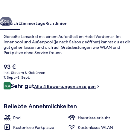
rück
Weiter
30+
Übersicht
Zimmer
Lage
Richtlinien
Genieße Lamadrid mit einem Aufenthalt im Hotel Verdemar. Im
Innenpool und Außenpool (je nach Saison geöffnet) kannst du es dir
gut gehen lassen und dich auf Gratisleistungen wie WLAN und
Parkplätze ohne Service freuen.
Der
93 €
aktuelle
inkl. Steuern & Gebühren
Preis
7. Sept.–8. Sept.
beträgt
Bewertungen
Sehr gut
8,0
Außenbereich
Alle 4 Bewertungen anzeigen
93 €.
8,0 von 10.
Beliebte Annehmlichkeiten
Pool
Haustiere erlaubt
Kostenlose Parkplätze
Kostenloses WLAN