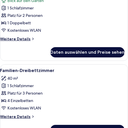
Blick auf den Garten
für
1 Schlafzimmer
Doppelzimmer,
Gartenblick
Platz für 2 Personen
anzeigen
1 Doppelbett
Kostenloses WLAN
Weitere
Weitere Details
Details
für
Daten auswählen und Preise sehen
Doppelzimmer,
Gartenblick
Alle
Ein Schlafzimmer mit grüner Wand, ein
4
Familien-Dreibettzimmer
Fotos
40 m²
für
1 Schlafzimmer
Familien-
Dreibettzimmer
Platz für 3 Personen
anzeigen
4 Einzelbetten
Kostenloses WLAN
Weitere
Weitere Details
Details
für