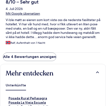
8/10 – Sehr gut
4. Juli 2026
Mit Google übersetzen
Vi ble møtt av eieren som kort viste oss de nederste fasiliteter på
hotellet. Vi har vår hund med, hvor vi fikk utlevert en liten pose
med snaks, en ball og en rull bæsjeposer. Den var ny, aldri fått
sånt på et hotell. I tillegg hadde dem hundeseng og matskål om
vi ikke hadde dette....enorm god service hele veien generellt.
Ralf, Aufenthalt von 1 Nacht
Alle 4 Bewertungen anzeigen
Mehr entdecken
Unterkünfte
L
Posada Rural Peñasagra
i
L
Posada La Vieja Escuela