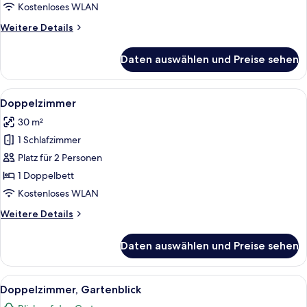
Kostenloses WLAN
Weitere
Weitere Details
Details
für
Daten auswählen und Preise sehen
Deluxe-
Doppelzimmer
Alle
Ein Schlafzimmer mit einem hölzernen
4
Doppelzimmer
Fotos
30 m²
für
1 Schlafzimmer
Doppelzimmer
anzeigen
Platz für 2 Personen
1 Doppelbett
Kostenloses WLAN
Weitere
Weitere Details
Details
für
Daten auswählen und Preise sehen
Doppelzimmer
Alle
Ein Schlafzimmer mit einem großen Bet
4
Doppelzimmer, Gartenblick
Fotos