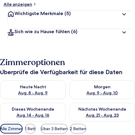
Alle anzeigen
Wichtigste Merkmale
(5)
Sich wie zu Hause fühlen
(6)
Zimmeroptionen
Überprüfe die Verfügbarkeit für diese Daten
Überprüfe die Verfügbarkeit für heute Nacht, Aug. 8 - Aug. 9.
Überprüfe die Verfügbarkeit f
Heute Nacht
Morgen
Aug. 8 - Aug. 9
Aug. 9 - Aug. 10
Überprüfe die Verfügbarkeit für dieses Wochenende, Aug. 14 -
Überprüfe die Verfügbarkeit f
Dieses Wochenende
Nächstes Wochenende
Aug. 14 - Aug. 16
Aug. 21 - Aug. 23
Verfügbare
Alle Zimmer
1 Bett
Über 3 Betten
2 Betten
Filter