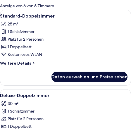
für
Anzeige von 6 von 6 Zimmern
Zimmer
Alle
Ein Schlafzimmer mit einem hölzernen
3
Standard-Doppelzimmer
Fotos
25 m²
für
1 Schlafzimmer
Standard-
Doppelzimmer
Platz für 2 Personen
anzeigen
1 Doppelbett
Kostenloses WLAN
Weitere
Weitere Details
Details
für
Daten auswählen und Preise sehen
Standard-
Doppelzimmer
Alle
Ein Zimmer mit einer großen Badewann
4
Deluxe-Doppelzimmer
Fotos
30 m²
für
1 Schlafzimmer
Deluxe-
Doppelzimmer
Platz für 2 Personen
anzeigen
1 Doppelbett