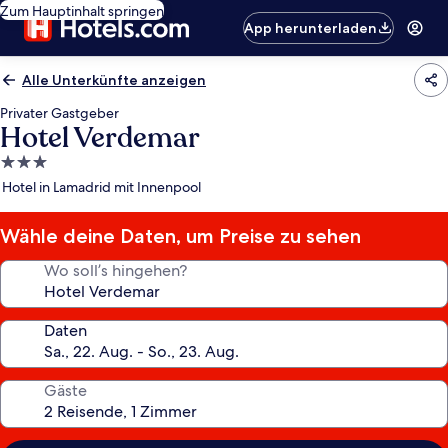
Zum Hauptinhalt springen
App herunterladen
Alle Unterkünfte anzeigen
Privater Gastgeber
Hotel Verdemar
3.0-
Sterne-
Hotel in Lamadrid mit Innenpool
Unterkunft
Wähle deine Daten, um Preise zu sehen
Wo soll’s hingehen?
Daten
Gäste