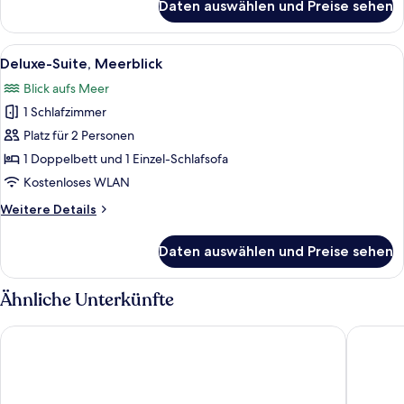
Daten auswählen und Preise sehen
Familien-
Dreibettzimmer
Alle
Ein Schlafzimmer mit Himmelbett, bl
4
Deluxe-Suite, Meerblick
Fotos
Blick aufs Meer
für
1 Schlafzimmer
Deluxe-
Suite,
Platz für 2 Personen
Meerblick
1 Doppelbett und 1 Einzel-Schlafsofa
anzeigen
Kostenloses WLAN
Weitere
Weitere Details
Details
für
Daten auswählen und Preise sehen
Deluxe-
Suite,
Meerblick
Ähnliche Unterkünfte
Hotel Spa Villa Pasiega
Gran Hot