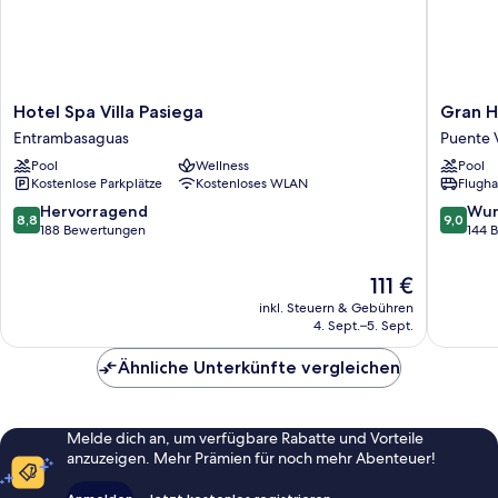
Hotel
Gran
Hotel Spa Villa Pasiega
Gran H
Spa
Hotel
Entrambasaguas
Puente 
Villa
Balneari
Pool
Wellness
Pool
Pasiega
De
Kostenlose Parkplätze
Kostenloses WLAN
Flugha
Entrambasaguas
Puente
Viesgo
8.8
9.0
Hervorragend
Wun
8,8
9,0
Puente
von
von
188 Bewertungen
144 
Viesgo
10,
10,
Hervorragend,
Wunder
Der
111 €
188
144
Preis
inkl. Steuern & Gebühren
Bewertungen
Bewert
beträgt
4. Sept.–5. Sept.
111 €
Ähnliche Unterkünfte vergleichen
Melde dich an, um verfügbare Rabatte und Vorteile
anzuzeigen. Mehr Prämien für noch mehr Abenteuer!