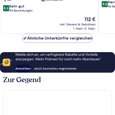
San
8.8
Her
8,8
Vicente
8.4
Sehr gut
von
46 B
8,4
de
von
34 Bewertungen
10,
la
10,
Hervorr
Der
112 €
Barquera
Sehr
46
Preis
gut,
inkl. Steuern & Gebühren
Bewert
beträgt
1. Sept.–2. Sept.
34
112 €
Bewertungen
Ähnliche Unterkünfte vergleichen
Melde dich an, um verfügbare Rabatte und Vorteile
anzuzeigen. Mehr Prämien für noch mehr Abenteuer!
Anmelden
Jetzt kostenlos registrieren
Zur Gegend