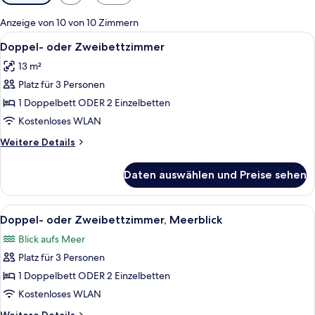
Filter
für
Anzeige von 10 von 10 Zimmern
Zimmer
Alle
Zimmersafe, Schreibtisch, Verdunkelun
5
Doppel- oder Zweibettzimmer
Fotos
13 m²
für
Platz für 3 Personen
Doppel-
oder
1 Doppelbett ODER 2 Einzelbetten
Zweibettzimmer
Kostenloses WLAN
anzeigen
Weitere
Weitere Details
Details
für
Daten auswählen und Preise sehen
Doppel-
oder
Zweibettzimmer
Alle
Ein Erker mit Blick auf einen Fluss, G
10
Doppel- oder Zweibettzimmer, Meerblick
Fotos
Blick aufs Meer
für
Platz für 3 Personen
Doppel-
oder
1 Doppelbett ODER 2 Einzelbetten
Zweibettzimmer,
Kostenloses WLAN
Meerblick
Weitere