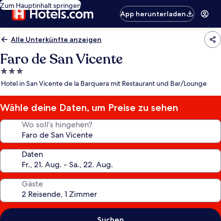
Zum Hauptinhalt springen
App herunterladen
Alle Unterkünfte anzeigen
Faro de San Vicente
3.0-
Sterne-
Hotel in San Vicente de la Barquera mit Restaurant und Bar/Lounge
Unterkunft
Wähle deine Daten, um Preise zu sehen
Wo soll’s hingehen?
Daten
Gäste
Suchen