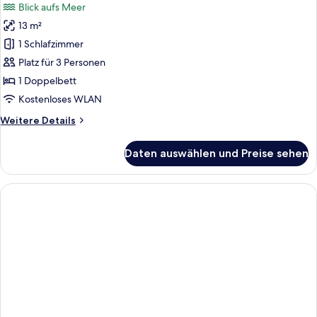
Blick aufs Meer
13 m²
1 Schlafzimmer
Platz für 3 Personen
1 Doppelbett
Kostenloses WLAN
Weitere
Weitere Details
Details
für
Daten auswählen und Preise sehen
Superior-
Doppelzimmer,
Meerblick