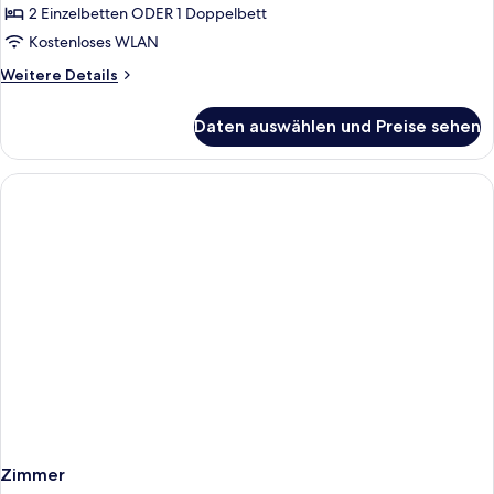
ECONOMY
2 Einzelbetten ODER 1 Doppelbett
anzeigen
Kostenloses WLAN
Weitere
Weitere Details
Details
für
Daten auswählen und Preise sehen
DOUBLE
ECONOMY
Zimmer