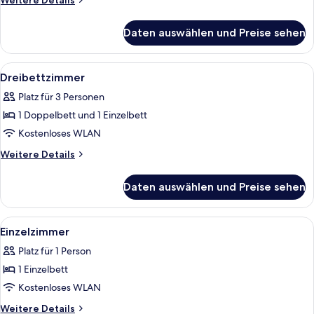
Weitere Details
anzeigen
Details
für
Daten auswählen und Preise sehen
Doppel-
oder
Zweibettzimmer,
Alle
Ein Hotelzimmer mit einem Bett, zwei
4
Meerblick
Dreibettzimmer
Fotos
Platz für 3 Personen
für
1 Doppelbett und 1 Einzelbett
Dreibettzimmer
anzeigen
Kostenloses WLAN
Weitere
Weitere Details
Details
für
Daten auswählen und Preise sehen
Dreibettzimmer
Alle
Ein Hotelzimmer mit Bett, zwei Nacht
4
Einzelzimmer
Fotos
Platz für 1 Person
für
1 Einzelbett
Einzelzimmer
anzeigen
Kostenloses WLAN
Weitere
Weitere Details