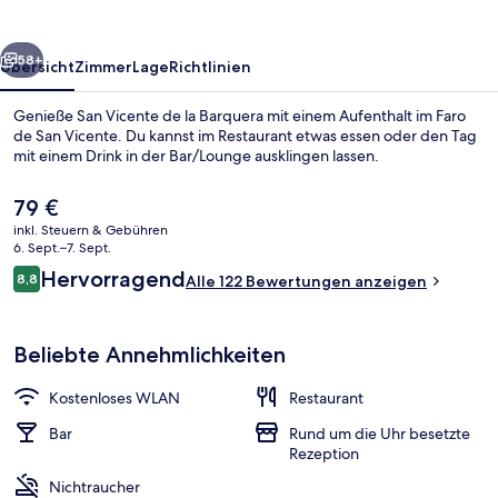
rück
Weiter
58+
Übersicht
Zimmer
Lage
Richtlinien
Genieße San Vicente de la Barquera mit einem Aufenthalt im Faro
de San Vicente. Du kannst im Restaurant etwas essen oder den Tag
mit einem Drink in der Bar/Lounge ausklingen lassen.
Der
79 €
aktuelle
inkl. Steuern & Gebühren
Preis
6. Sept.–7. Sept.
beträgt
Bewertungen
Hervorragend
8,8
Alle 122 Bewertungen anzeigen
79 €.
8,8 von 10.
Restaurant
Beliebte Annehmlichkeiten
Kostenloses WLAN
Restaurant
Bar
Rund um die Uhr besetzte
Rezeption
Nichtraucher