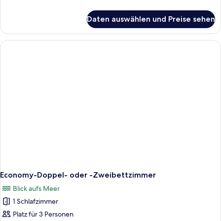
Details
für
Daten auswählen und Preise sehen
Einzelzimmer
Economy-Doppel- oder -Zweibettzimmer
Blick aufs Meer
1 Schlafzimmer
Platz für 3 Personen