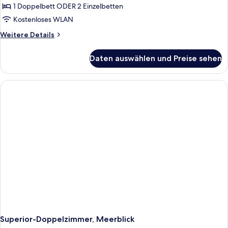
1 Doppelbett ODER 2 Einzelbetten
Kostenloses WLAN
Weitere
Weitere Details
Details
für
Daten auswählen und Preise sehen
Economy-
Doppel-
oder
-
Zweibettzimmer
Superior-Doppelzimmer, Meerblick