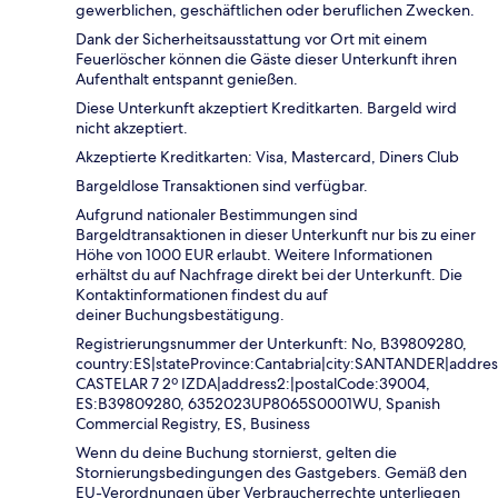
gewerblichen, geschäftlichen oder beruflichen Zwecken.
Dank der Sicherheitsausstattung vor Ort mit einem
Feuerlöscher können die Gäste dieser Unterkunft ihren
Aufenthalt entspannt genießen.
Diese Unterkunft akzeptiert Kreditkarten. Bargeld wird
nicht akzeptiert.
Akzeptierte Kreditkarten: Visa, Mastercard, Diners Club
Bargeldlose Transaktionen sind verfügbar.
Aufgrund nationaler Bestimmungen sind
Bargeldtransaktionen in dieser Unterkunft nur bis zu einer
Höhe von 1000 EUR erlaubt. Weitere Informationen
erhältst du auf Nachfrage direkt bei der Unterkunft. Die
Kontaktinformationen findest du auf
deiner Buchungsbestätigung.
Registrierungsnummer der Unterkunft: No, B39809280,
country:ES|stateProvince:Cantabria|city:SANTANDER|addres
CASTELAR 7 2º IZDA|address2:|postalCode:39004,
ES:B39809280, 6352023UP8065S0001WU, Spanish
Commercial Registry, ES, Business
Wenn du deine Buchung stornierst, gelten die
Stornierungsbedingungen des Gastgebers. Gemäß den
EU-Verordnungen über Verbraucherrechte unterliegen