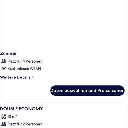
Zimmer
Platz für 4 Personen
Kostenloses WLAN
Weitere
Weitere Details
Details
für
Daten auswählen und Preise sehen
Zimmer
Alle
Zimmersafe, Schreibtisch, Verdunkelun
1
DOUBLE ECONOMY
Fotos
13 m²
für
Platz für 2 Personen
DOUBLE