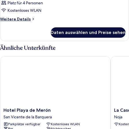
Platz für 4 Personen
Kostenloses WLAN
Weitere
Weitere Details
Details
für
Daten auswählen und Preise sehen
Zimmer
Ähnliche Unterkünfte
Hotel Playa de Merón
La Cason
Hotel
La
Hotel Playa de Merón
La Cas
Playa
Casona
San Vicente de la Barquera
Noja
de
Noja
Parkplätze verfügbar
Kostenloses WLAN
Koste
Merón
Bar
Nichtraucher