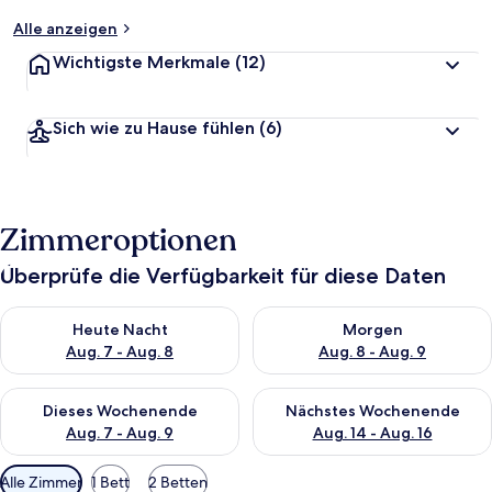
Alle anzeigen
Wichtigste Merkmale
(12)
Sich wie zu Hause fühlen
(6)
Zimmeroptionen
Überprüfe die Verfügbarkeit für diese Daten
Überprüfe die Verfügbarkeit für heute Nacht, Aug. 7 - Aug. 8.
Überprüfe die Verfügbarkeit f
Heute Nacht
Morgen
Aug. 7 - Aug. 8
Aug. 8 - Aug. 9
Überprüfe die Verfügbarkeit für dieses Wochenende, Aug. 7 - 
Überprüfe die Verfügbarkeit f
Dieses Wochenende
Nächstes Wochenende
Aug. 7 - Aug. 9
Aug. 14 - Aug. 16
Verfügbare
Alle Zimmer
1 Bett
2 Betten