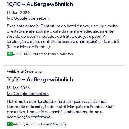
10/10 – Außergewöhnlich
11. Juni 2026
Mit Google übersetzen
Excelente estadia. E estrutura do hotel é nova, a equipe muito
prestativa e atenciosa e o café da manhã é adequadamente
servido de boas variedades de frutas, queijos e pães. A
localização é muito central e próxima a duas estações do metrô
(Rato e Mqs de Pombal).
GUILHERME, Aufenthalt von 4 Nächten
Verifizierte Bewertung
10/10 – Außergewöhnlich
15. Mai 2026
Mit Google übersetzen
Hotel muito bem localizado, há duas quadras da avenida
Liberdade e da estação do metrô Marquês de Pombal. Staff
prestativo, bom café da manhã, ambiente moderno e
acomodação confortável.
Ademir, Aufenthalt von 2 Nächten