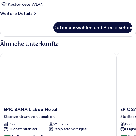
Kostenloses WLAN
Weitere
Weitere Details
Details
für
Daten auswählen und Preise sehen
Superior-
Zimmer
Ähnliche Unterkünfte
EPIC SANA Lisboa Hotel
EPIC SA
EPIC
EPIC
EPIC SANA Lisboa Hotel
EPIC S
SANA
SANA
Stadtzentrum von Lissabon
Stadtze
Lisboa
Marque
Pool
Wellness
Pool
Hotel
Hotel
Flughafentransfer
Parkplätze verfügbar
Flugha
Stadtzentrum
Stadtze
von
von