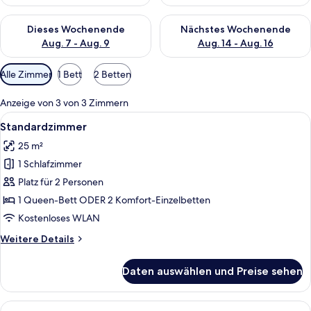
Überprüfe die Verfügbarkeit für dieses Wochenende, Aug. 7 - 
Überprüfe die Verfügbarkeit f
Dieses Wochenende
Nächstes Wochenende
Aug. 7 - Aug. 9
Aug. 14 - Aug. 16
Verfügbare
Alle Zimmer
1 Bett
2 Betten
Filter
für
Anzeige von 3 von 3 Zimmern
Zimmer
Alle
Standardzimmer | Minibar, Zimmersafe,
8
Standardzimmer
Fotos
25 m²
für
1 Schlafzimmer
Standardzimmer
anzeigen
Platz für 2 Personen
1 Queen-Bett ODER 2 Komfort-Einzelbetten
Kostenloses WLAN
Weitere
Weitere Details
Details
für
Daten auswählen und Preise sehen
Standardzimmer
Alle
Premium-Zimmer | Blick auf die Stadt