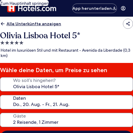
Zum Hauptinhalt springen
App herunterladen
Alle Unterkünfte anzeigen
Olivia Lisboa Hotel 5*
5.0-
Sterne-
Hotel im luxuriösen Stil und mit Restaurant - Avenida da Liberdade (0,3
Unterkunft
km)
Wähle deine Daten, um Preise zu sehen
Wo soll’s hingehen?
Daten
Gäste