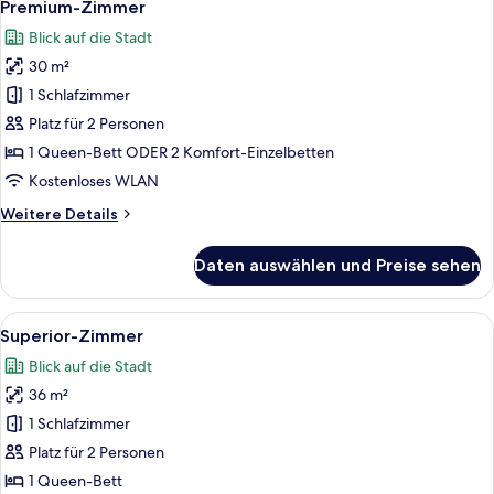
8
Premium-Zimmer
Fotos
Blick auf die Stadt
für
30 m²
Premium-
Zimmer
1 Schlafzimmer
anzeigen
Platz für 2 Personen
1 Queen-Bett ODER 2 Komfort-Einzelbetten
Kostenloses WLAN
Weitere
Weitere Details
Details
für
Daten auswählen und Preise sehen
Premium-
Zimmer
Alle
Superior-Zimmer | Blick auf die Stadt
10
Superior-Zimmer
Fotos
Blick auf die Stadt
für
36 m²
Superior-
Zimmer
1 Schlafzimmer
anzeigen
Platz für 2 Personen
1 Queen-Bett