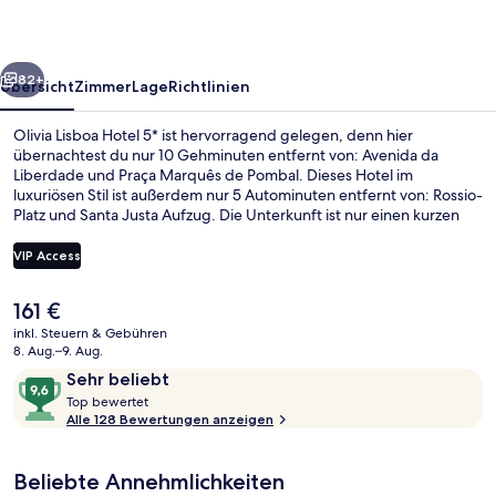
rück
Weiter
82+
Übersicht
Zimmer
Lage
Richtlinien
Olivia Lisboa Hotel 5* ist hervorragend gelegen, denn hier
übernachtest du nur 10 Gehminuten entfernt von: Avenida da
Liberdade und Praça Marquês de Pombal. Dieses Hotel im
luxuriösen Stil ist außerdem nur 5 Autominuten entfernt von: Rossio-
Platz und Santa Justa Aufzug. Die Unterkunft ist nur einen kurzen
Fußmarsch von den öffentlichen Verkehrsmitteln entfernt: Zur U-
Bahn läuft man 4 Minuten (Station Rato) bzw. 5 Minuten (Haltestelle
VIP Access
Rato).
Der
161 €
Premium-Zimmer | Minibar, Zimmersafe
aktuelle
inkl. Steuern & Gebühren
Preis
8. Aug.–9. Aug.
beträgt
Bewertungen
9,6
Sehr beliebt
161 €.
T
von
Top bewertet
o
Alle 128 Bewertungen anzeigen
10,
p
Sehr
beliebt
Beliebte Annehmlichkeiten
b