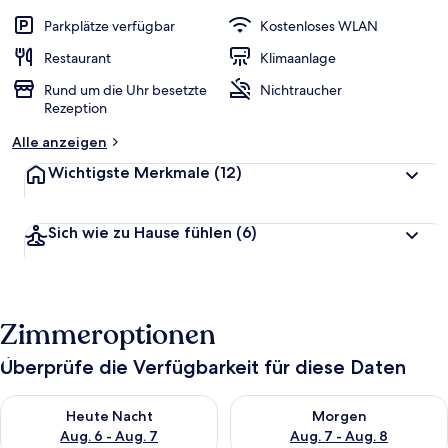
e
w
Parkplätze verfügbar
Kostenloses WLAN
e
r
Restaurant
Klimaanlage
t
Rund um die Uhr besetzte
Nichtraucher
e
Rezeption
t
Alle anzeigen
Wichtigste Merkmale
(12)
Sich wie zu Hause fühlen
(6)
Zimmeroptionen
Überprüfe die Verfügbarkeit für diese Daten
Überprüfe die Verfügbarkeit für heute Nacht, Aug. 6 - Aug. 7.
Überprüfe die Verfügbarkeit f
Heute Nacht
Morgen
Aug. 6 - Aug. 7
Aug. 7 - Aug. 8