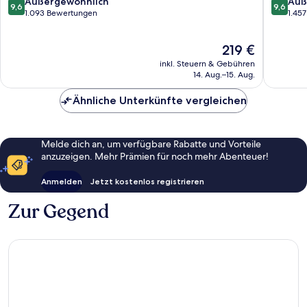
9.6
9.6
Außergewöhnlich
Auß
9,6
9,6
Lissabon
Lissabon
von
von
1.093 Bewertungen
1.45
10,
10,
Außergewöhnlich,
Außerge
Der
219 €
1.093
1.457
Preis
Bewertungen
Bewert
inkl. Steuern & Gebühren
beträgt
14. Aug.–15. Aug.
219 €
Ähnliche Unterkünfte vergleichen
Melde dich an, um verfügbare Rabatte und Vorteile
anzuzeigen. Mehr Prämien für noch mehr Abenteuer!
Anmelden
Jetzt kostenlos registrieren
Zur Gegend