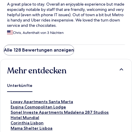
A great place to stay. Overall an enjoyable experience but made
especially notable by staff that are friendly, welcoming and very
helpful (even with phone IT issues). Out of town a bit but Metro
is handy and Uber rides inexpensive. We loved the turn down
service and the chocolates.
Chris, Aufenthalt von 3 Nächten
Alle 128 Bewertungen anzeigen
Mehr entdecken
Unterkünfte
L
Lxway Apartments Santa Marta
i
L
Esqina Cosmopolitan Lodge
n
i
L
Sonel Investe Apartments Madalena 287 Studios
k
n
i
L
Hotel Mundial
,
k
n
i
L
Corinthia Lisbon
d
,
k
n
i
L
Mama Shelter Lisboa