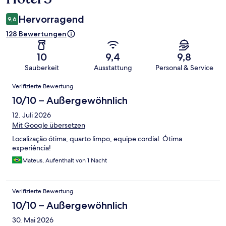
Hervorragend
9,6
128 Bewertungen
10
9,4
9,8
Sauberkeit
Ausstattung
Personal & Service
Bewertungen
Verifizierte Bewertung
10/10 – Außergewöhnlich
12. Juli 2026
Mit Google übersetzen
Localização ótima, quarto limpo, equipe cordial. Ótima
experiência!
Mateus, Aufenthalt von 1 Nacht
Verifizierte Bewertung
10/10 – Außergewöhnlich
30. Mai 2026