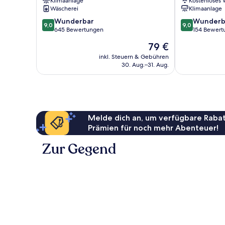
Klimaanlage
Kostenloses
Casco
Casco
Wäscherei
Klimaanlage
9.0
9.0
Wunderbar
Wunderb
9,0
9,0
von
von
645 Bewertungen
154 Bewert
10,
10,
Der
79 €
Wunderbar,
Wunderbar,
Preis
645
154
inkl. Steuern & Gebühren
beträgt
30. Aug.–31. Aug.
Bewertungen
Bewertungen
79 €
Melde dich an, um verfügbare Rabat
Prämien für noch mehr Abenteuer!
Zur Gegend