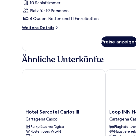
10 Schlafzimmer
Platz für 19 Personen
4 Queen-Betten und 11 Einzelbetten
Weitere
Weitere Details
Details
für
Preise anzeige
Chalet,
Blick
auf
Ähnliche Unterkünfte
die
Anlage
Hotel Sercotel Carlos III
Loop INN Hos
Hotel
Loop
Hotel Sercotel Carlos III
Loop INN H
Sercotel
INN
Cartagena Casco
Cartagena Ca
Carlos
Hostel
Parkplätze verfügbar
Flughafentra
III
Cartagena
Kostenloses WLAN
Haustiere erl
Cartagena
Cartagena