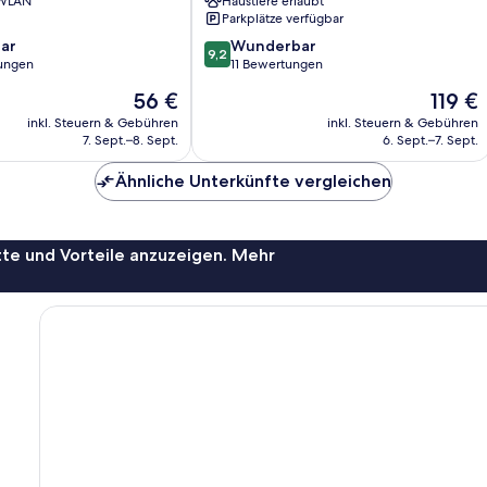
 WLAN
Haustiere erlaubt
de
Parkplätze verfügbar
San
9.2
ar
Wunderbar
Ginés
9,2
von
ungen
11 Bewertungen
10,
Der
Der
56 €
119 €
Wunderbar,
Preis
Preis
11
inkl. Steuern & Gebühren
inkl. Steuern & Gebühren
beträgt
beträgt
7. Sept.–8. Sept.
6. Sept.–7. Sept.
Bewertungen
56 €
119 €
Ähnliche Unterkünfte vergleichen
te und Vorteile anzuzeigen. Mehr