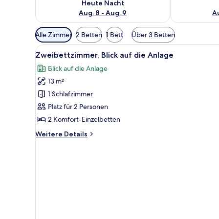
Heute Nacht
Aug. 8 - Aug. 9
Au
Verfügbare
Alle Zimmer
2 Betten
1 Bett
Über 3 Betten
Filter
Alle
Ein ordentlich bezogenes Bett
für
3
Zweibettzimmer, Blick auf die Anlage
Fotos
Zimmer
Blick auf die Anlage
für
13 m²
Zweibettzimmer,
Blick
1 Schlafzimmer
auf
Platz für 2 Personen
die
2 Komfort-Einzelbetten
Anlage
Weitere
Weitere Details
anzeigen
Details
für
Zweibettzimmer,
Blick
auf
die
Anlage