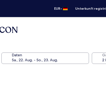
•
EUR
Unterkunft registr
NCON
Daten
G