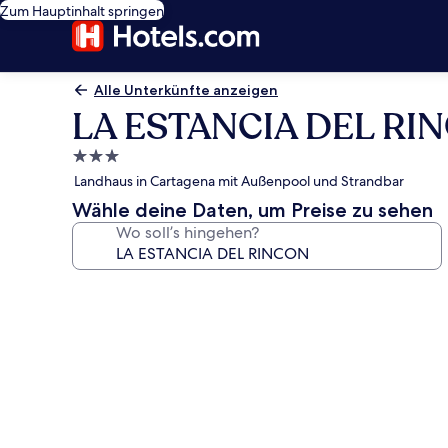
Zum Hauptinhalt springen
Alle Unterkünfte anzeigen
LA ESTANCIA DEL RI
3.0-
Sterne-
Landhaus in Cartagena mit Außenpool und Strandbar
Unterkunft
Wähle deine Daten, um Preise zu sehen
Wo soll’s hingehen?
Fotogalerie
von
LA
ESTANCIA
DEL
RINCON