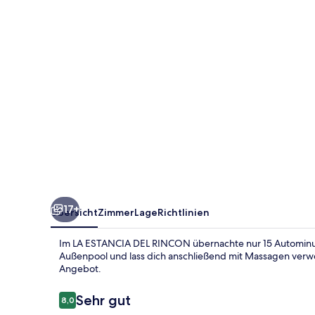
17+
Übersicht
Zimmer
Lage
Richtlinien
Im LA ESTANCIA DEL RINCON übernachte nur 15 Autominut
Außenpool und lass dich anschließend mit Massagen verwö
Angebot.
Bewertungen
Sehr gut
8,0
8,0 von 10.