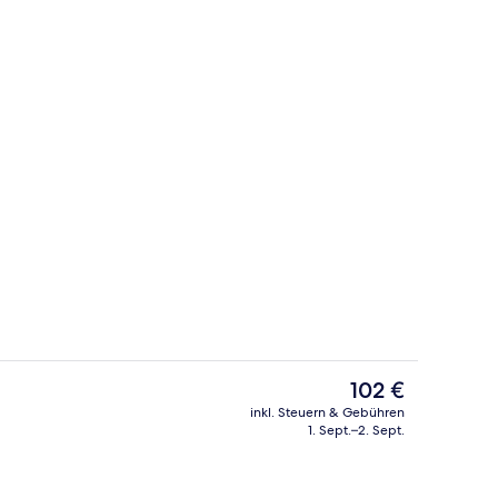
h
Innenbereich
Der
102 €
aktuelle
inkl. Steuern & Gebühren
Preis
1. Sept.–2. Sept.
ch
Zweibettzimmer, Blick auf die Anlage |
beträgt
102 €.