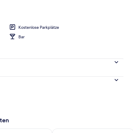
h
Kostenlose Parkplätze
Bar
aten
 - Aug. 9.
 Verfügbarkeit für morgen, Aug. 9 - Aug. 10.
Überprüfe die Verfügbarkeit für dies