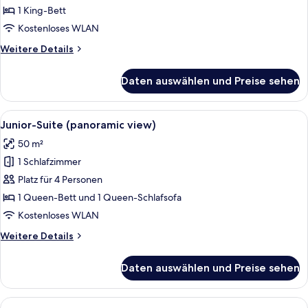
anzeigen
1 King-Bett
Kostenloses WLAN
Weitere
Weitere Details
Details
für
Daten auswählen und Preise sehen
Deluxe-
Zimmer,
Meerblick
Alle
Ein Balkon mit Korbmöbeln, einem Ess
12
Junior-Suite (panoramic view)
Fotos
50 m²
für
1 Schlafzimmer
Junior-
Suite
Platz für 4 Personen
(panoramic
1 Queen-Bett und 1 Queen-Schlafsofa
view)
Kostenloses WLAN
anzeigen
Weitere
Weitere Details
Details
für
Daten auswählen und Preise sehen
Junior-
Suite
(panoramic
Alle
Ein Whirlpool auf einem Balkon mit B