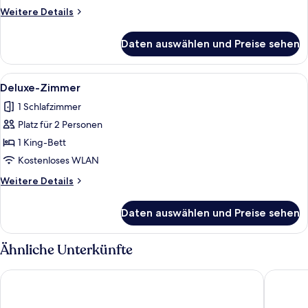
Weitere
Weitere Details
Details
für
Daten auswählen und Preise sehen
Presidential-
Suite
Alle
Ein Wohnzimmer mit einer Couch, zwei
4
Deluxe-Zimmer
Fotos
1 Schlafzimmer
für
Platz für 2 Personen
Deluxe-
Zimmer
1 King-Bett
anzeigen
Kostenloses WLAN
Weitere
Weitere Details
Details
für
Daten auswählen und Preise sehen
Deluxe-
Zimmer
Ähnliche Unterkünfte
Radisson Blu Resort & Spa, Split
Hotel A