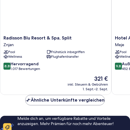
Radisson
Hotel
Radisson Blu Resort & Spa, Split
Hotel
Blu
Ambasa
Znjan
Meje
Resort
Meje
Pool
Frühstück inbegriffen
Pool
&
Wellness
Flughafentransfer
Wellne
Spa,
Split
8.8
9.8
Hervorragend
Auß
8,8
9,8
Znjan
von
von
1.017 Bewertungen
452 
10,
10,
Der
321 €
Hervorragend,
Außerge
Preis
1.017
452
inkl. Steuern & Gebühren
beträgt
1. Sept.–2. Sept.
Bewertungen
Bewert
321 €
Ähnliche Unterkünfte vergleichen
Melde dich an, um verfügbare Rabatte und Vorteile
anzuzeigen. Mehr Prämien für noch mehr Abenteuer!