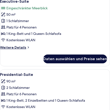
11
view)
Executive-Suite
Fotos
Eingeschränkter Meerblick
für
50 m²
Executive-
Suite
1 Schlafzimmer
anzeigen
Platz für 4 Personen
1 King-Bett und 1 Queen-Schlafsofa
Kostenloses WLAN
Weitere
Weitere Details
Details
für
Daten auswählen und Preise sehen
Executive-
Suite
Alle
Ein geräumiges Wohnzimmer mit großem
15
Presidential-Suite
Fotos
90 m²
für
2 Schlafzimmer
Presidential-
Suite
Platz für 6 Personen
anzeigen
1 King-Bett, 2 Einzelbetten und 1 Queen-Schlafsofa
Kostenloses WLAN