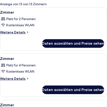
für
Anzeige von 13 von 13 Zimmern
Zimmer
Alle
Ein Hotelzimmer mit einem Bett, zwei
5
Zimmer
Fotos
Platz für 2 Personen
für
Kostenloses WLAN
Zimmer
anzeigen
Weitere
Weitere Details
Details
für
Daten auswählen und Preise sehen
Zimmer
Alle
Ein Hotelzimmer mit einem Bett, zwei
13
Zimmer
Fotos
Platz für 4 Personen
für
Kostenloses WLAN
Zimmer
anzeigen
Weitere
Weitere Details
Details
für
Daten auswählen und Preise sehen
Zimmer
Alle
Ein Hotelzimmer mit einem großen Bet
4
Zimmer