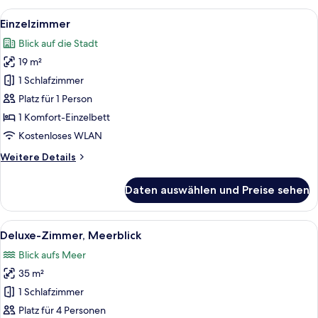
Sea
Alle
Ein ordentlich eingerichtetes Hotelz
5
Side
Einzelzimmer
Fotos
Blick auf die Stadt
für
19 m²
Einzelzimmer
anzeigen
1 Schlafzimmer
Platz für 1 Person
1 Komfort-Einzelbett
Kostenloses WLAN
Weitere
Weitere Details
Details
für
Daten auswählen und Preise sehen
Einzelzimmer
Alle
Ein modernes Wohnzimmer mit Sofa, Ses
14
Deluxe-Zimmer, Meerblick
Fotos
Blick aufs Meer
für
35 m²
Deluxe-
Zimmer,
1 Schlafzimmer
Meerblick
Platz für 4 Personen