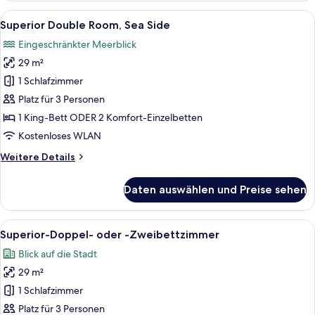
Alle
Ein Hotelzimmer mit einem großen Bett
15
Superior Double Room, Sea Side
Fotos
Eingeschränkter Meerblick
für
29 m²
Superior
Double
1 Schlafzimmer
Room,
Platz für 3 Personen
Sea
1 King-Bett ODER 2 Komfort-Einzelbetten
Side
Kostenloses WLAN
anzeigen
Weitere
Weitere Details
Details
für
Daten auswählen und Preise sehen
Superior
Double
Room,
Alle
Ein Hotelzimmer mit einem großen Bet
7
Sea
Superior-Doppel- oder -Zweibettzimmer
Fotos
Side
Blick auf die Stadt
für
29 m²
Superior-
Doppel-
1 Schlafzimmer
oder
Platz für 3 Personen