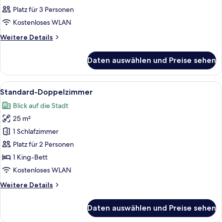
Fotos
Platz für 3 Personen
für
Kostenloses WLAN
Zimmer
anzeigen
Weitere
Weitere Details
Details
für
Daten auswählen und Preise sehen
Zimmer
Alle
Ein Hotelzimmer mit einem großen Bet
6
Standard-Doppelzimmer
Fotos
Blick auf die Stadt
für
25 m²
Standard-
Doppelzimmer
1 Schlafzimmer
anzeigen
Platz für 2 Personen
1 King-Bett
Kostenloses WLAN
Weitere
Weitere Details
Details
für
Daten auswählen und Preise sehen
Standard-
Doppelzimmer