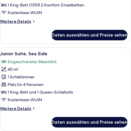
-
1 King-Bett ODER 2 Komfort-Einzelbetten
Zweibettzimmer
Kostenloses WLAN
anzeigen
Weitere
Weitere Details
Details
für
Daten auswählen und Preise sehen
Superior-
Doppel-
oder
Alle
Ein Hotelzimmer mit einer Couch, eine
10
-
Junior Suite, Sea Side
Fotos
Zweibettzimmer
Eingeschränkter Meerblick
für
40 m²
Junior
Suite,
1 Schlafzimmer
Sea
Platz für 4 Personen
Side
1 King-Bett und 1 Queen-Schlafsofa
anzeigen
Kostenloses WLAN
Weitere
Weitere Details
Details
für
Daten auswählen und Preise sehen
Junior
Suite,