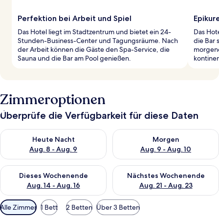
Perfektion bei Arbeit und Spiel
Epikur
Das Hotel liegt im Stadtzentrum und bietet ein 24-
Das Hot
Stunden-Business-Center und Tagungsräume. Nach
die Bar 
der Arbeit können die Gäste den Spa-Service, die
morgend
Sauna und die Bar am Pool genießen.
kontinen
Zimmeroptionen
Überprüfe die Verfügbarkeit für diese Daten
Überprüfe die Verfügbarkeit für heute Nacht, Aug. 8 - Aug. 9.
Überprüfe die Verfügbarkeit f
Heute Nacht
Morgen
Aug. 8 - Aug. 9
Aug. 9 - Aug. 10
Überprüfe die Verfügbarkeit für dieses Wochenende, Aug. 14 -
Überprüfe die Verfügbarkeit f
Dieses Wochenende
Nächstes Wochenende
Aug. 14 - Aug. 16
Aug. 21 - Aug. 23
Verfügbare
Alle Zimmer
1 Bett
2 Betten
Über 3 Betten
Filter