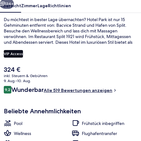
134+
Übersicht
Zimmer
Lage
Richtlinien
Du möchtest in bester Lage übernachten? Hotel Park ist nur 15
Gehminuten entfernt von: Bacvice Strand und Hafen von Split.
Besuche den Wellnessbereich und lass dich mit Massagen
verwöhnen. Im Restaurant Split 1921 wird Frühstück, Mittagessen
und Abendessen serviert. Dieses Hotel im luxuriösen Stil bietet als
weitere Highlights einen Außenpool, eine Poolbar sowie einen
Fitnessbereich. Andere Reisende haben viel Gutes über das
VIP Access
hilfsbereite Personal zu berichten.
Der
324 €
Junior-Suite (panoramic view) | Ausb
aktuelle
inkl. Steuern & Gebühren
Preis
9. Aug.–10. Aug.
beträgt
Bewertungen
Wunderbar
9,2
Alle 519 Bewertungen anzeigen
324 €.
9,2 von 10.
Beliebte Annehmlichkeiten
Pool
Frühstück inbegriffen
Wellness
Flughafentransfer