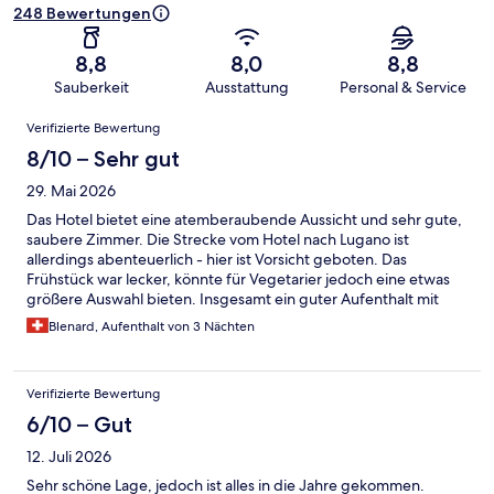
248 Bewertungen
8,8
8,0
8,8
Sauberkeit
Ausstattung
Personal & Service
Bewertungen
Verifizierte Bewertung
8/10 – Sehr gut
29. Mai 2026
Das Hotel bietet eine atemberaubende Aussicht und sehr gute,
saubere Zimmer. Die Strecke vom Hotel nach Lugano ist
allerdings abenteuerlich - hier ist Vorsicht geboten. Das
Frühstück war lecker, könnte für Vegetarier jedoch eine etwas
größere Auswahl bieten. Insgesamt ein guter Aufenthalt mit
sehr sehr tollen Panoramablick!
Blenard, Aufenthalt von 3 Nächten
Verifizierte Bewertung
6/10 – Gut
12. Juli 2026
Sehr schöne Lage, jedoch ist alles in die Jahre gekommen.