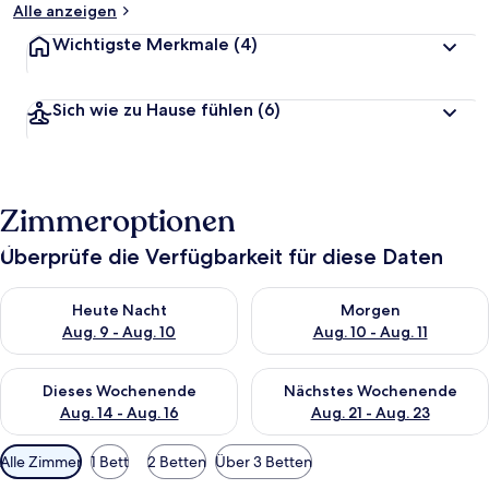
Alle anzeigen
Wichtigste Merkmale
(4)
Sich wie zu Hause fühlen
(6)
Zimmeroptionen
Überprüfe die Verfügbarkeit für diese Daten
Überprüfe die Verfügbarkeit für heute Nacht, Aug. 9 - Aug. 10
Überprüfe die Verfügbarkeit fü
Heute Nacht
Morgen
Aug. 9 - Aug. 10
Aug. 10 - Aug. 11
Überprüfe die Verfügbarkeit für dieses Wochenende, Aug. 14 -
Überprüfe die Verfügbarkeit f
Dieses Wochenende
Nächstes Wochenende
Aug. 14 - Aug. 16
Aug. 21 - Aug. 23
Verfügbare
Alle Zimmer
1 Bett
2 Betten
Über 3 Betten
Filter