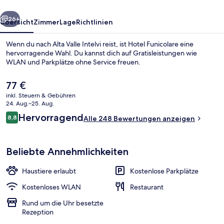
rück
Weiter
26+
Übersicht
Zimmer
Lage
Richtlinien
Wenn du nach Alta Valle Intelvi reist, ist Hotel Funicolare eine
hervorragende Wahl. Du kannst dich auf Gratisleistungen wie
WLAN und Parkplätze ohne Service freuen.
Der
77 €
aktuelle
inkl. Steuern & Gebühren
Preis
24. Aug.–25. Aug.
beträgt
Bewertungen
Hervorragend
8,8
Alle 248 Bewertungen anzeigen
77 €.
8,8 von 10.
Zimmersafe, Schreibtisch, kostenlose
Beliebte Annehmlichkeiten
Haustiere erlaubt
Kostenlose Parkplätze
Kostenloses WLAN
Restaurant
Rund um die Uhr besetzte
Rezeption