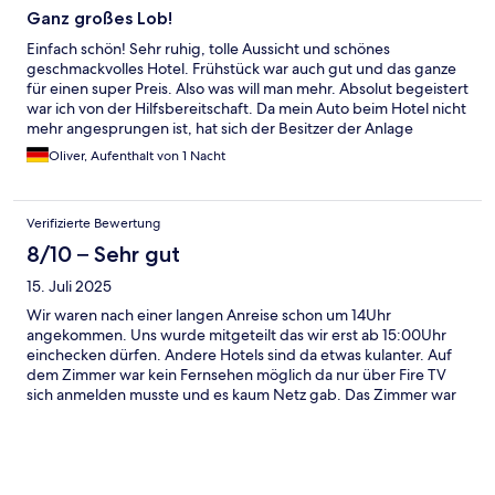
Ganz großes Lob!
Einfach schön! Sehr ruhig, tolle Aussicht und schönes
geschmackvolles Hotel. Frühstück war auch gut und das ganze
für einen super Preis. Also was will man mehr. Absolut begeistert
war ich von der Hilfsbereitschaft. Da mein Auto beim Hotel nicht
mehr angesprungen ist, hat sich der Besitzer der Anlage
persönlich um uns gekümmert. Er ist mit mir in den Ort
Oliver, Aufenthalt von 1 Nacht
gefahren, hat geholfen wo er konnte und hat sogar noch eine
KFZ-Mechaniker organisiert. Und am Ende wollte er nicht mal
Geld dafür haben. Absolut hilfsbereit und das verdient ein ganz
Verifizierte Bewertung
großes Lob und Dankeschön !!!
8/10 – Sehr gut
15. Juli 2025
Wir waren nach einer langen Anreise schon um 14Uhr
angekommen. Uns wurde mitgeteilt das wir erst ab 15:00Uhr
einchecken dürfen. Andere Hotels sind da etwas kulanter. Auf
dem Zimmer war kein Fernsehen möglich da nur über Fire TV
sich anmelden musste und es kaum Netz gab. Das Zimmer war
sauber aber sehr schlicht eingerichtet. Das Frühstück war nicht
besonders Appetitlich angerichtet. Man hat sich Mühe halt
gegeben. Das beste war einzig die Aussicht die sehr schön war.