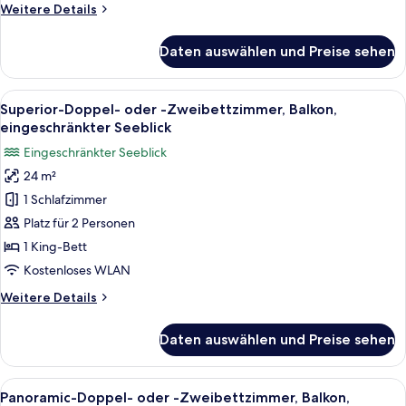
Weitere
Weitere Details
Details
für
Daten auswählen und Preise sehen
Familien-
Vierbettzimmer
Alle
Superior-Doppel- oder -Zweibettzimme
5
Superior-Doppel- oder -Zweibettzimmer, Balkon,
Fotos
eingeschränkter Seeblick
für
Eingeschränkter Seeblick
Superior-
24 m²
Doppel-
1 Schlafzimmer
oder
-
Platz für 2 Personen
Zweibettzimmer,
1 King-Bett
Balkon,
Kostenloses WLAN
eingeschränkter
Weitere
Weitere Details
Seeblick
Details
anzeigen
für
Daten auswählen und Preise sehen
Superior-
Doppel-
oder
Alle
Panoramic-Doppel- oder -Zweibettzimm
4
-
Panoramic-Doppel- oder -Zweibettzimmer, Balkon,