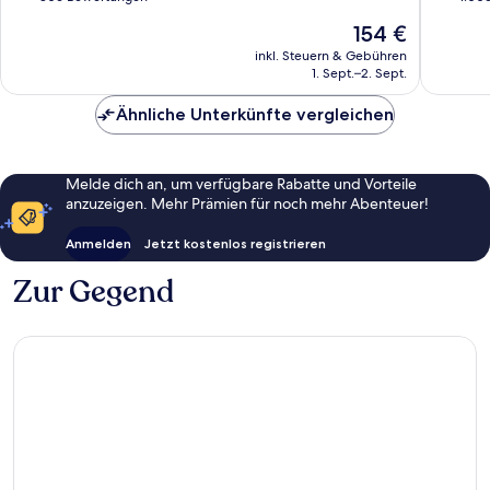
10,
10,
Der
154 €
Sehr
Hervorr
Preis
gut,
1.006
inkl. Steuern & Gebühren
beträgt
1. Sept.–2. Sept.
306
Bewert
154 €
Bewertungen
Ähnliche Unterkünfte vergleichen
Melde dich an, um verfügbare Rabatte und Vorteile
anzuzeigen. Mehr Prämien für noch mehr Abenteuer!
Anmelden
Jetzt kostenlos registrieren
Zur Gegend