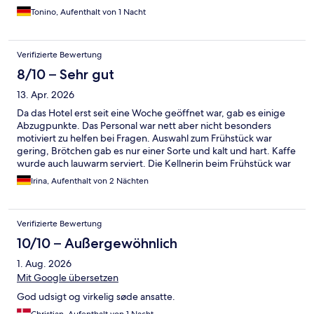
Tonino, Aufenthalt von 1 Nacht
Verifizierte Bewertung
8/10 – Sehr gut
13. Apr. 2026
Da das Hotel erst seit eine Woche geöffnet war, gab es einige
Abzugpunkte. Das Personal war nett aber nicht besonders
motiviert zu helfen bei Fragen. Auswahl zum Frühstück war
gering, Brötchen gab es nur einer Sorte und kalt und hart. Kaffe
wurde auch lauwarm serviert. Die Kellnerin beim Frühstück war
sehr nett und hilfsbereit. Erst beim Einreisen haben wir
Irina, Aufenthalt von 2 Nächten
erfahren, dass Hot eigenen Restaurant noch geschlossen war
und geplante Eröffnung war erst nach Ostern. Also es gab keine
Möglichkeit für Abendessen. Insgesamt Mann merkte, dass viel
Verifizierte Bewertung
vom Hotel Besitzern versucht wird zu machen, aber noch nicht
zu Ende gebracht. Es gibt noch viele Punkte zu verbessern. Bei
10/10 – Außergewöhnlich
unserem Aufenthalt hatten wir im Zimmer noch ein Problem mit
1. Aug. 2026
Insekten Plage (es gab sehr viele Marienkäfer sowohl auf
Balkone wie auch in Zimmern). Vermutlich es war nur saisonales
Mit Google übersetzen
Problem. Dann gab es in einem von zwei Zimmer Problem mit
God udsigt og virkelig søde ansatte.
der Heizung, diese konnten wir nicht runter umstellen und bei