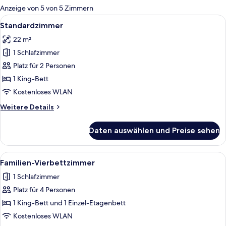
für
Anzeige von 5 von 5 Zimmern
Zimmer
Alle
Standardzimmer | Zimmersafe, Schrei
4
Standardzimmer
Fotos
22 m²
für
1 Schlafzimmer
Standardzimmer
anzeigen
Platz für 2 Personen
1 King-Bett
Kostenloses WLAN
Weitere
Weitere Details
Details
für
Daten auswählen und Preise sehen
Standardzimmer
Alle
Familien-Vierbettzimmer | Zimmersafe
4
Familien-Vierbettzimmer
Fotos
1 Schlafzimmer
für
Platz für 4 Personen
Familien-
Vierbettzimmer
1 King-Bett und 1 Einzel-Etagenbett
anzeigen
Kostenloses WLAN