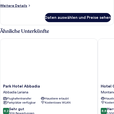
Weitere
Weitere Details
Details
für
Daten auswählen und Preise sehen
Familien-
Suite
Ähnliche Unterkünfte
Park Hotel Abbadia
Hotel Cr
Park
Hotel
Park Hotel Abbadia
Hotel 
Hotel
Cruise
Abbadia Lariana
Montano
Abbadia
Montan
Flughafentransfer
Haustiere erlaubt
Hausti
Abbadia
Lucino
Parkplätze verfügbar
Kostenloses WLAN
Koste
Lariana
8.2
8.8
Sehr gut
Her
8,2
8,8
von
von
306 Bewertungen
1.00