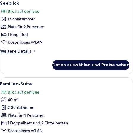
Fotos
Zweibettzimmer,
Seeblick
Balkon,
für
Blick auf den See
eingeschränkter
Panoramic-
Seeblick
1 Schlafzimmer
Doppel-
Platz für 2 Personen
oder
-
1 King-Bett
Zweibettzimmer,
Kostenloses WLAN
Balkon,
Weitere
Weitere Details
Seeblick
Details
anzeigen
für
Daten auswählen und Preise sehen
Panoramic-
Doppel-
oder
Alle
Zimmersafe, Schreibtisch, kostenlose
7
-
Familien-Suite
Fotos
Zweibettzimmer,
Blick auf den See
Balkon,
für
Seeblick
40 m²
Familien-
Suite
2 Schlafzimmer
anzeigen
Platz für 4 Personen
1 Doppelbett und 2 Einzelbetten
Kostenloses WLAN