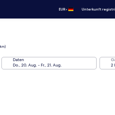
•
EUR
Unterkunft registr
 km)
Daten
G