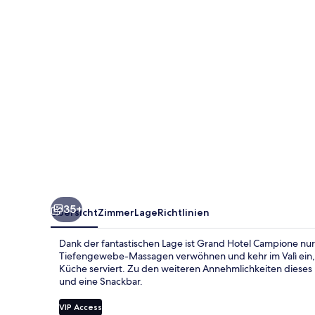
35+
Übersicht
Zimmer
Lage
Richtlinien
Dank der fantastischen Lage ist Grand Hotel Campione nur
Tiefengewebe-Massagen verwöhnen und kehr im Valì ein, 
Küche serviert. Zu den weiteren Annehmlichkeiten dieses 
und eine Snackbar.
VIP Access