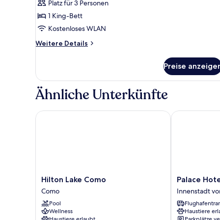
Platz für 3 Personen
anzeigen
1 King-Bett
Kostenloses WLAN
Weitere
Weitere Details
Details
für
Preise anzeige
Grand
Premium
Room
Ähnliche Unterkünfte
Hilton Lake Como
Palace Hotel
Hilton
Palace
Hilton Lake Como
Palace Hote
Lake
Hotel
Como
Innenstadt v
Como
Innenstadt
Pool
Flughafentra
Como
von
Wellness
Haustiere erl
Como
Haustiere erlaubt
Parkplätze v