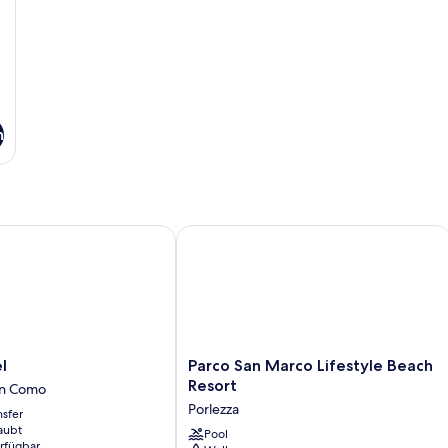
n
Parco San Marco Lifestyle Beach Reso
Parco
l
Parco San Marco Lifestyle Beach
San
Resort
on Como
Marco
Porlezza
nsfer
Lifestyle
aubt
Beach
Pool
erfügbar