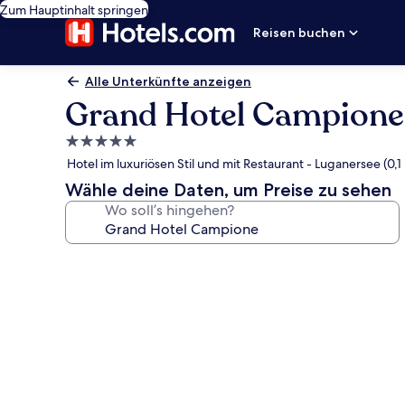
Zum Hauptinhalt springen
Reisen buchen
Alle Unterkünfte anzeigen
Grand Hotel Campione
5.0-
Sterne-
Hotel im luxuriösen Stil und mit Restaurant - Luganersee (0,1
Unterkunft
Wähle deine Daten, um Preise zu sehen
Wo soll’s hingehen?
Fotogalerie
von
Grand
Hotel
Campione