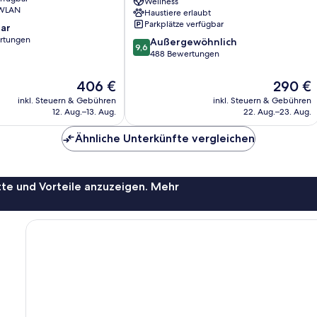
Wellness
Resort
 WLAN
Haustiere erlaubt
Porlezza
Parkplätze verfügbar
ar
rtungen
9.6
Außergewöhnlich
9,6
von
488 Bewertungen
10,
Außergewöhnlich,
Der
Der
406 €
290 €
488
Preis
Preis
inkl. Steuern & Gebühren
inkl. Steuern & Gebühren
Bewertungen
beträgt
beträgt
12. Aug.–13. Aug.
22. Aug.–23. Aug.
406 €
290 €
Ähnliche Unterkünfte vergleichen
te und Vorteile anzuzeigen. Mehr