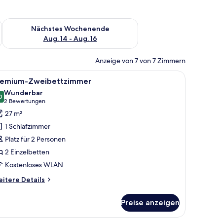
es Wochenende, Aug. 7 - Aug. 9.
Überprüfe die Verfügbarkeit für nächstes Wochenende, Aug. 1
Nächstes Wochenende
Aug. 14 - Aug. 16
Anzeige von 7 von 7 Zimmern
, zwei Nachttischen, einem Schreibtisch mit Stuhl und einer Lampe.
le
Ein Hotelzimmer mit einem großen Bett, eine
5
remium-Zweibettzimmer
otos
Wunderbar
ür
0
9,0 von 10
(2
2 Bewertungen
remium-
Bewertungen)
27 m²
weibettzimmer
1 Schlafzimmer
nzeigen
Platz für 2 Personen
2 Einzelbetten
Kostenloses WLAN
itere
itere Details
tails
r
Preise anzeigen
emium-
eibettzimmer