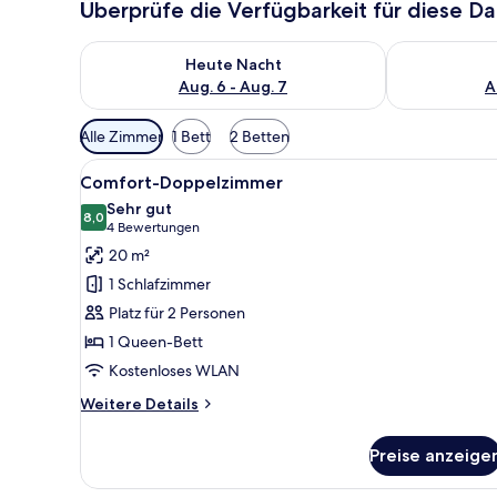
Überprüfe die Verfügbarkeit für diese D
Überprüfe die Verfügbarkeit für heute Nacht, Aug. 6
Überprüfe die
Heute Nacht
Aug. 6 - Aug. 7
A
Verfügbare
Alle Zimmer
1 Bett
2 Betten
Filter
Alle
Ein Hotelzimmer mit einem gro
für
6
Comfort-Doppelzimmer
Fotos
Zimmer
Sehr gut
für
8,0
8,0 von 10
(4
4 Bewertungen
Comfort-
Bewertungen)
20 m²
Doppelzimmer
1 Schlafzimmer
anzeigen
Platz für 2 Personen
1 Queen-Bett
Kostenloses WLAN
Weitere
Weitere Details
Details
für
Preise anzeige
Comfort-
Doppelzimmer