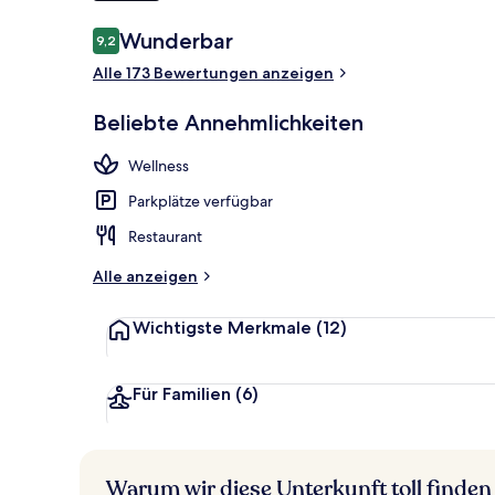
Bewertungen
Wunderbar
9,2
9,2 von 10.
Suite | Daun
Alle 173 Bewertungen anzeigen
Beliebte Annehmlichkeiten
Wellness
Parkplätze verfügbar
Restaurant
Alle anzeigen
Wichtigste Merkmale
(12)
Für Familien
(6)
Warum wir diese Unterkunft toll finden