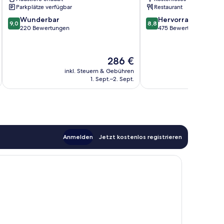
Parkplätze verfügbar
Restaurant
9.0
8.8
Wunderbar
Hervorragend
9,0
8,8
von
von
220 Bewertungen
475 Bewertungen
10,
10,
Wunderbar,
Hervorragend,
220
475
Der
286 €
Bewertungen
Bewertungen
Preis
inkl. Steuern & Gebühren
inkl. S
beträgt
1. Sept.–2. Sept.
286 €
Anmelden
Jetzt kostenlos registrieren