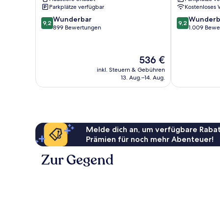
Parkplätze verfügbar
Kostenloses
9.2
9.2
Wunderbar
Wunderb
9,2
9,2
von
von
899 Bewertungen
1.009 Bewe
10,
10,
Wunderbar,
Wunderbar,
899
1.009
Der
536 €
Bewertungen
Bewertungen
Preis
inkl. Steuern & Gebühren
beträgt
13. Aug.–14. Aug.
536 €
Melde dich an, um verfügbare Rabat
Prämien für noch mehr Abenteuer!
Zur Gegend