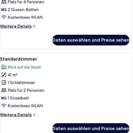
2 Queen-
Platz für 4 Personen
Betten,
2 Queen-Betten
Meerblick
Kostenloses WLAN
anzeigen
Weitere
Weitere Details
Details
für
Daten auswählen und Preise sehen
Classic-
Zimmer,
2 Queen-
Alle
Ein modernes Hotelzimmer mit einem g
7
Betten,
Standardzimmer
Fotos
Meerblick
Blick auf die Stadt
für
41 m²
Standardzimmer
anzeigen
1 Schlafzimmer
Platz für 2 Personen
1 Einzelbett
Kostenloses WLAN
Weitere
Weitere Details
Details
für
Daten auswählen und Preise sehen
Standardzimmer