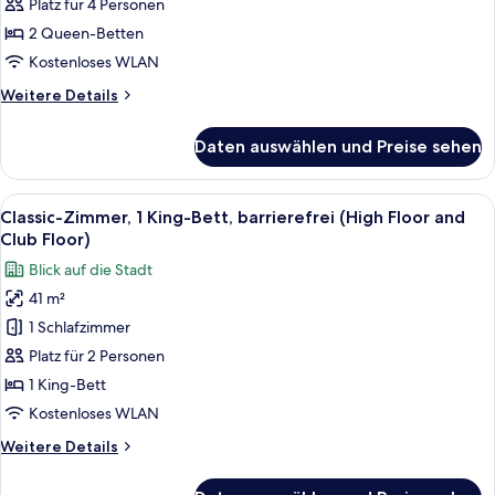
2 Queen-
Platz für 4 Personen
Betten,
2 Queen-Betten
Meerblick
Kostenloses WLAN
(Club
Weitere
Weitere Details
Floor)
Details
anzeigen
für
Daten auswählen und Preise sehen
Classic-
Zimmer,
2 Queen-
Alle
Ein modernes Hotelzimmer mit einem g
7
Betten,
Classic-Zimmer, 1 King-Bett, barrierefrei (High Floor and
Fotos
Meerblick
Club Floor)
(Club
für
Blick auf die Stadt
Floor)
Classic-
41 m²
Zimmer,
1 Schlafzimmer
1 King-
Bett,
Platz für 2 Personen
barrierefrei
1 King-Bett
(High
Kostenloses WLAN
Floor
Weitere
Weitere Details
and
Details
Club
für