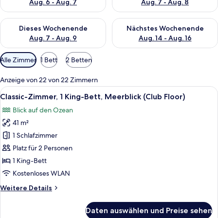
Aug. 6 - Aug. 7
Aug. 7 - Aug. 8
Überprüfe die Verfügbarkeit für dieses Wochenende, Aug. 7 - 
Überprüfe die Verfügbarkeit f
Dieses Wochenende
Nächstes Wochenende
Aug. 7 - Aug. 9
Aug. 14 - Aug. 16
Verfügbare
Alle Zimmer
1 Bett
2 Betten
Filter
für
Anzeige von 22 von 22 Zimmern
Zimmer
Alle
Ein modernes Hotelzimmer mit einem g
13
Classic-Zimmer, 1 King-Bett, Meerblick (Club Floor)
Fotos
Blick auf den Ozean
für
41 m²
Classic-
Zimmer,
1 Schlafzimmer
1 King-
Platz für 2 Personen
Bett,
1 King-Bett
Meerblick
Kostenloses WLAN
(Club
Weitere
Weitere Details
Floor)
Details
anzeigen
für
Daten auswählen und Preise sehen
Classic-