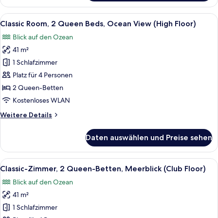
Zimmer,
1 King-
Alle
Ein Hotelzimmer mit zwei Betten, ein
12
Bett,
Classic Room, 2 Queen Beds, Ocean View (High Floor)
Fotos
Meerblick
Blick auf den Ozean
(Club
für
Floor)
41 m²
Classic
Room,
1 Schlafzimmer
2
Platz für 4 Personen
Queen
2 Queen-Betten
Beds,
Kostenloses WLAN
Ocean
Weitere
Weitere Details
View
Details
(High
für
Daten auswählen und Preise sehen
Floor)
Classic
Room,
anzeigen
2
Alle
Ein Hotelzimmer mit zwei Betten, ein
12
Queen
Classic-Zimmer, 2 Queen-Betten, Meerblick (Club Floor)
Fotos
Beds,
Blick auf den Ozean
Ocean
für
View
41 m²
Classic-
(High
Zimmer,
1 Schlafzimmer
Floor)