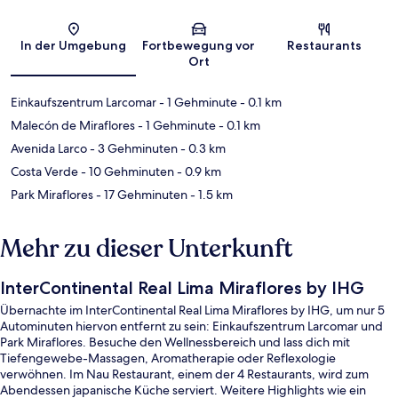
Karte
In der Umgebung
Fortbewegung vor
Restaurants
Ort
Einkaufszentrum Larcomar
- 1 Gehminute
- 0.1 km
Malecón de Miraflores
- 1 Gehminute
- 0.1 km
Avenida Larco
- 3 Gehminuten
- 0.3 km
Costa Verde
- 10 Gehminuten
- 0.9 km
Park Miraflores
- 17 Gehminuten
- 1.5 km
Mehr zu dieser Unterkunft
InterContinental Real Lima Miraflores by IHG
Übernachte im InterContinental Real Lima Miraflores by IHG, um nur 5
Autominuten hiervon entfernt zu sein: Einkaufszentrum Larcomar und
Park Miraflores. Besuche den Wellnessbereich und lass dich mit
Tiefengewebe-Massagen, Aromatherapie oder Reflexologie
verwöhnen. Im Nau Restaurant, einem der 4 Restaurants, wird zum
Abendessen japanische Küche serviert. Weitere Highlights wie ein