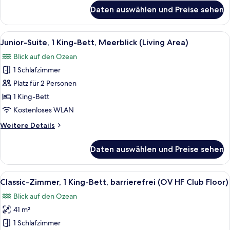
Floor)
für
Daten auswählen und Preise sehen
Classic-
anzeigen
Zimmer,
2 Queen-
Alle
Ein modernes Hotelzimmer mit einem g
16
Betten
Junior-Suite, 1 King-Bett, Meerblick (Living Area)
Fotos
(High
Blick auf den Ozean
Floor
für
and
1 Schlafzimmer
Junior-
Club
Suite,
Platz für 2 Personen
Floor)
1 King-
1 King-Bett
Bett,
Kostenloses WLAN
Meerblick
Weitere
Weitere Details
(Living
Details
Area)
für
Daten auswählen und Preise sehen
Junior-
anzeigen
Suite,
1 King-
Alle
Ein modernes Hotelzimmer mit einem g
12
Bett,
Classic-Zimmer, 1 King-Bett, barrierefrei (OV HF Club Floor)
Fotos
Meerblick
Blick auf den Ozean
(Living
für
Area)
41 m²
Classic-
Zimmer,
1 Schlafzimmer