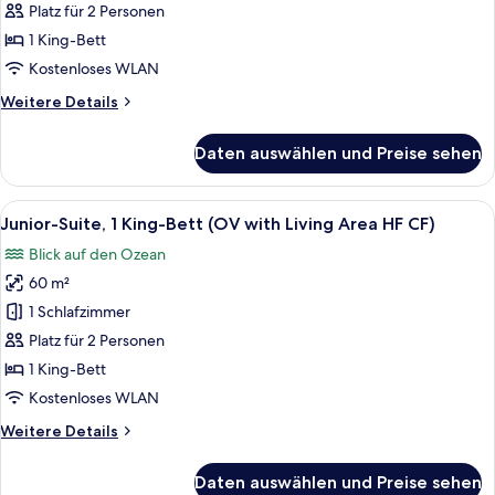
1 King-
Platz für 2 Personen
Bett
1 King-Bett
(OV
Kostenloses WLAN
with
Weitere
Weitere Details
Living
Details
Area
für
Daten auswählen und Preise sehen
HF
Executive-
Suite,
CF)
1 King-
Alle
Bettwäsche aus ägyptischer Baumwoll
anzeigen
8
Bett
Junior-Suite, 1 King-Bett (OV with Living Area HF CF)
Fotos
(OV
Blick auf den Ozean
with
für
Living
60 m²
Junior-
Area
Suite,
1 Schlafzimmer
HF
1 King-
CF)
Platz für 2 Personen
Bett
1 King-Bett
(OV
Kostenloses WLAN
with
Weitere
Weitere Details
Living
Details
Area
für
Daten auswählen und Preise sehen
HF
Junior-