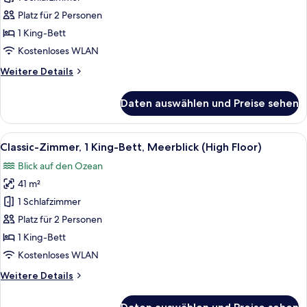
1 King-
Platz für 2 Personen
Bett
1 King-Bett
(High
Kostenloses WLAN
Floor)
Weitere
Weitere Details
anzeigen
Details
für
Daten auswählen und Preise sehen
Classic-
Zimmer,
1 King-
Alle
Ein modernes Hotelzimmer mit einem g
12
Bett
Classic-Zimmer, 1 King-Bett, Meerblick (High Floor)
Fotos
(High
Blick auf den Ozean
Floor)
für
41 m²
Classic-
Zimmer,
1 Schlafzimmer
1 King-
Platz für 2 Personen
Bett,
1 King-Bett
Meerblick
Kostenloses WLAN
(High
Weitere
Weitere Details
Floor)
Details
anzeigen
für