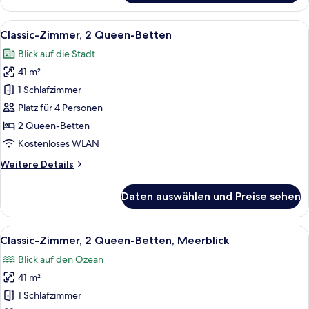
Zimmer,
1 King-
Alle
Ein modernes Hotelzimmer mit einer Wa
13
Bett,
Classic-Zimmer, 2 Queen-Betten
Fotos
Meerblick
Blick auf die Stadt
für
41 m²
Classic-
Zimmer,
1 Schlafzimmer
2 Queen-
Platz für 4 Personen
Betten
2 Queen-Betten
anzeigen
Kostenloses WLAN
Weitere
Weitere Details
Details
für
Daten auswählen und Preise sehen
Classic-
Zimmer,
2 Queen-
Alle
Ein Hotelzimmer mit zwei Betten, ein
13
Betten
Classic-Zimmer, 2 Queen-Betten, Meerblick
Fotos
Blick auf den Ozean
für
41 m²
Classic-
Zimmer,
1 Schlafzimmer