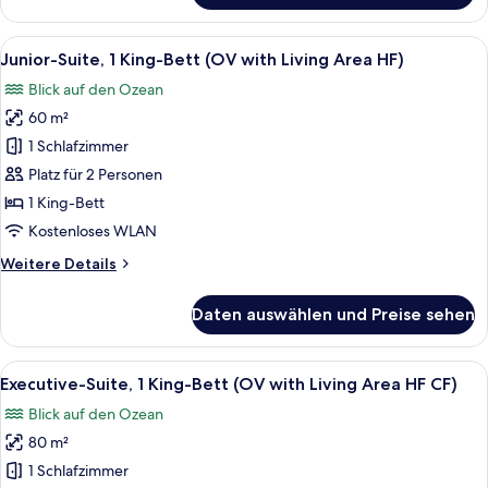
Suite,
anzeigen
1 King-
Alle
Bettwäsche aus ägyptischer Baumwoll
17
Bett
Junior-Suite, 1 King-Bett (OV with Living Area HF)
Fotos
(OV
Blick auf den Ozean
with
für
Living
60 m²
Junior-
Area
Suite,
1 Schlafzimmer
HF)
1 King-
Platz für 2 Personen
Bett
1 King-Bett
(OV
Kostenloses WLAN
with
Weitere
Weitere Details
Living
Details
Area
für
Daten auswählen und Preise sehen
HF)
Junior-
Suite,
anzeigen
1 King-
Alle
Ein modernes Badezimmer mit freiste
10
Bett
Executive-Suite, 1 King-Bett (OV with Living Area HF CF)
Fotos
(OV
Blick auf den Ozean
with
für
Living
80 m²
Executive-
Area
Suite,
1 Schlafzimmer
HF)