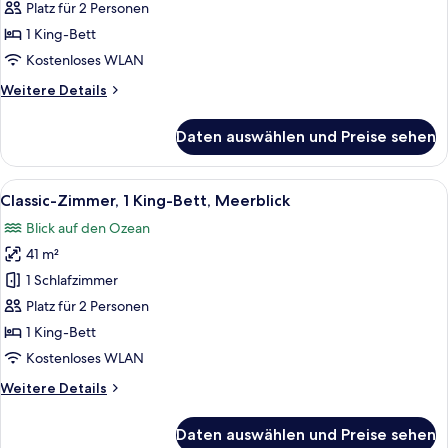
1 King-
Platz für 2 Personen
Bett,
1 King-Bett
barrierefrei,
Kostenloses WLAN
Meerblick
Weitere
Weitere Details
anzeigen
Details
für
Daten auswählen und Preise sehen
Classic-
Zimmer,
1 King-
Alle
Ein modernes Hotelzimmer mit einem g
12
Bett,
Classic-Zimmer, 1 King-Bett, Meerblick
Fotos
barrierefrei,
Blick auf den Ozean
Meerblick
für
41 m²
Classic-
Zimmer,
1 Schlafzimmer
1 King-
Platz für 2 Personen
Bett,
1 King-Bett
Meerblick
Kostenloses WLAN
anzeigen
Weitere
Weitere Details
Details
für
Daten auswählen und Preise sehen
Classic-