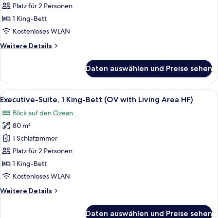
1 King-
Platz für 2 Personen
Bett,
1 King-Bett
barrierefrei
Kostenloses WLAN
(OV
Weitere
Weitere Details
HF
Details
Club
für
Daten auswählen und Preise sehen
Floor)
Classic-
Zimmer,
anzeigen
1 King-
Alle
Ein modernes Badezimmer mit einer g
17
Bett,
Executive-Suite, 1 King-Bett (OV with Living Area HF)
Fotos
barrierefrei
Blick auf den Ozean
(OV
für
HF
80 m²
Executive-
Club
Suite,
1 Schlafzimmer
Floor)
1 King-
Platz für 2 Personen
Bett
1 King-Bett
(OV
Kostenloses WLAN
with
Weitere
Weitere Details
Living
Details
Area
für
Daten auswählen und Preise sehen
HF)
Executive-