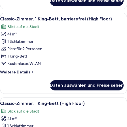
Daten auswählen und Preise sehen
Classic-
Floor)
Zimmer,
anzeigen
1 King-
Alle
Ein modernes Hotelzimmer mit einem g
6
Bett,
Classic-Zimmer, 1 King-Bett, barrierefrei (High Floor)
Fotos
barrierefrei
Blick auf die Stadt
(High
für
Floor
41 m²
Classic-
and
Zimmer,
1 Schlafzimmer
Club
1 King-
Floor)
Platz für 2 Personen
Bett,
1 King-Bett
barrierefrei
Kostenloses WLAN
(High
Weitere
Weitere Details
Floor)
Details
anzeigen
für
Daten auswählen und Preise sehen
Classic-
Zimmer,
1 King-
Alle
Ein modernes Hotelzimmer mit einem gr
19
Bett,
Classic-Zimmer, 1 King-Bett (High Floor)
Fotos
barrierefrei
Blick auf die Stadt
(High
für
Floor)
41 m²
Classic-
Zimmer,
1 Schlafzimmer