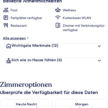
Beliebte Annehmlichkeiten
b
e
w
Pool
Wellness
e
r
Parkplätze verfügbar
Kostenloses WLAN
t
Restaurant
Zimmer mit Verbindungstür
e
verfügbar
t
Alle anzeigen
Wichtigste Merkmale
(12)
Sich wie zu Hause fühlen
(6)
Zimmeroptionen
Überprüfe die Verfügbarkeit für diese Daten
Überprüfe die Verfügbarkeit für heute Nacht, Aug. 6 - Aug. 7.
Überprüfe die Verfügbarkeit f
Heute Nacht
Morgen