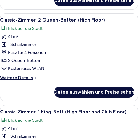
Daten auswählen und Preise sehen
Classic-
Zimmer,
1 King-
Alle
Ein modernes Hotelzimmer mit einer Wa
14
Bett,
Classic-Zimmer, 2 Queen-Betten (High Floor)
Fotos
Meerblick
Blick auf die Stadt
(High
für
Floor)
41 m²
Classic-
Zimmer,
1 Schlafzimmer
2 Queen-
Platz für 4 Personen
Betten
2 Queen-Betten
(High
Kostenloses WLAN
Floor)
Weitere
Weitere Details
anzeigen
Details
für
Daten auswählen und Preise sehen
Classic-
Zimmer,
2 Queen-
Alle
Ein modernes Hotelzimmer mit einem gr
17
Betten
Classic-Zimmer, 1 King-Bett (High Floor and Club Floor)
Fotos
(High
Blick auf die Stadt
Floor)
für
41 m²
Classic-
Zimmer,
1 Schlafzimmer