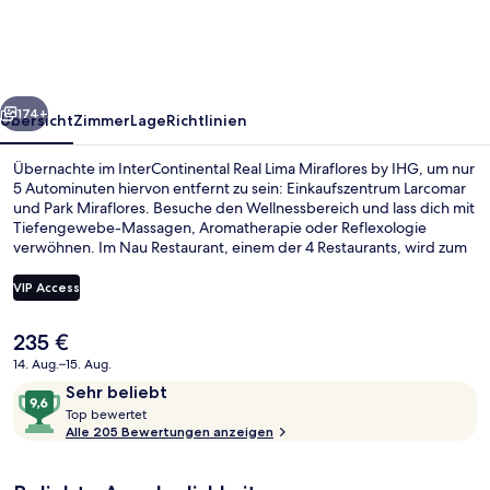
Miraflores
by
IHG
rück
Weiter
174+
Übersicht
Zimmer
Lage
Richtlinien
Übernachte im InterContinental Real Lima Miraflores by IHG, um nur
5 Autominuten hiervon entfernt zu sein: Einkaufszentrum Larcomar
und Park Miraflores. Besuche den Wellnessbereich und lass dich mit
Tiefengewebe-Massagen, Aromatherapie oder Reflexologie
verwöhnen. Im Nau Restaurant, einem der 4 Restaurants, wird zum
Abendessen japanische Küche serviert. Weitere Highlights wie ein
Außenpool, eine Bar/Lounge und ein Fitnessbereich (rund um die
VIP Access
Uhr geöffnet) sprechen für dieses Hotel im luxuriösen Stil.
Der
235 €
Außenpool, geöffnet von 06:00 Uhr b
aktuelle
14. Aug.–15. Aug.
Preis
Bewertungen
9,6
Sehr beliebt
beträgt
T
von
Top bewertet
235 €.
o
Alle 205 Bewertungen anzeigen
10,
p
Sehr
beliebt