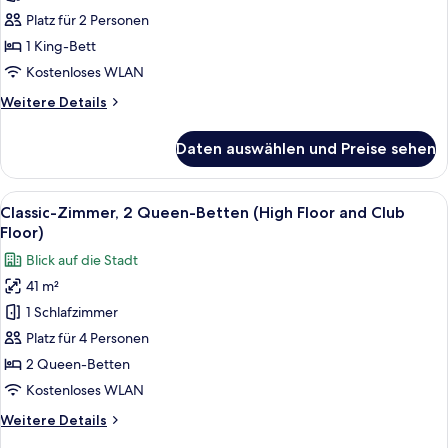
1 King-
Platz für 2 Personen
Bett
1 King-Bett
(High
Kostenloses WLAN
Floor
Weitere
Weitere Details
and
Details
Club
für
Daten auswählen und Preise sehen
Floor)
Classic-
Zimmer,
anzeigen
1 King-
Alle
Ein modernes Badezimmer mit einer f
14
Bett
Classic-Zimmer, 2 Queen-Betten (High Floor and Club
Fotos
(High
Floor)
Floor
für
Blick auf die Stadt
and
Classic-
Club
41 m²
Zimmer,
Floor)
1 Schlafzimmer
2 Queen-
Betten
Platz für 4 Personen
(High
2 Queen-Betten
Floor
Kostenloses WLAN
and
Weitere
Weitere Details
Club
Details