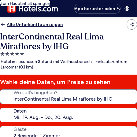
Zum Hauptinhalt springen
App herunterladen
Alle Unterkünfte anzeigen
InterContinental Real Lima
Miraflores by IHG
5.0-
Sterne-
Hotel im luxuriösen Stil und mit Wellnessbereich - Einkaufszentrum
Unterkunft
Larcomar (0,1 km)
Wähle deine Daten, um Preise zu sehen
Wo soll’s hingehen?
Daten
Gäste