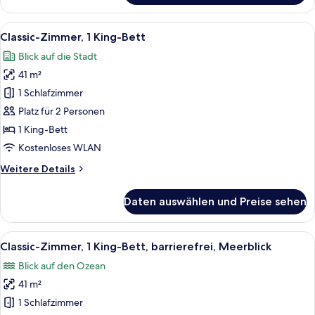
Suite,
CF)
1 King-
Alle
Ein modernes Hotelzimmer mit einem g
anzeigen
12
Bett
Classic-Zimmer, 1 King-Bett
Fotos
(OV
Blick auf die Stadt
with
für
Living
41 m²
Classic-
Area
Zimmer,
1 Schlafzimmer
HF
1 King-
CF)
Platz für 2 Personen
Bett
1 King-Bett
anzeigen
Kostenloses WLAN
Weitere
Weitere Details
Details
für
Daten auswählen und Preise sehen
Classic-
Zimmer,
1 King-
Alle
Ein modernes Hotelzimmer mit einem g
6
Bett
Classic-Zimmer, 1 King-Bett, barrierefrei, Meerblick
Fotos
Blick auf den Ozean
für
41 m²
Classic-
Zimmer,
1 Schlafzimmer