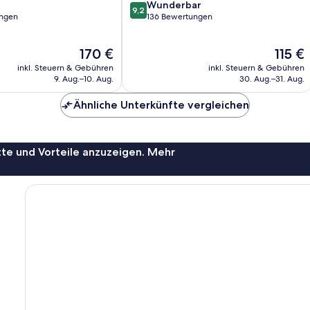
9.2
Wunderbar
9,2
von
ungen
136 Bewertungen
10,
Wunderbar,
Der
Der
170 €
115 €
136
Preis
Preis
Bewertungen
inkl. Steuern & Gebühren
inkl. Steuern & Gebühren
beträgt
beträgt
9. Aug.–10. Aug.
30. Aug.–31. Aug.
170 €
115 €
Ähnliche Unterkünfte vergleichen
te und Vorteile anzuzeigen. Mehr