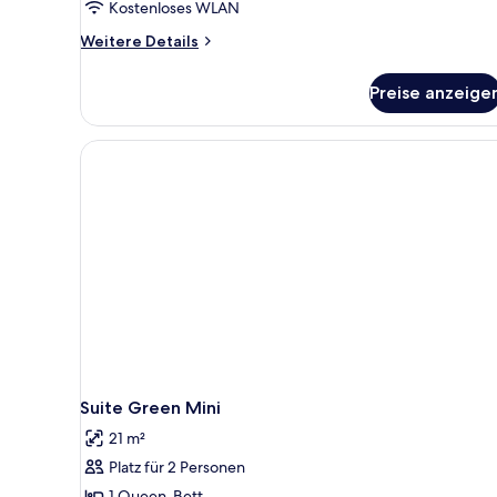
Kostenloses WLAN
Weitere
Weitere Details
Details
für
Preise anzeige
Suite
(Wellness)
Suite Green Mini
21 m²
Platz für 2 Personen
1 Queen-Bett