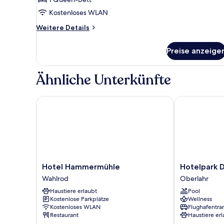
Kostenloses WLAN
Weitere
Weitere Details
Details
für
Preise anzeige
Suite
Green
Mini
Ähnliche Unterkünfte
Hotel Hammermühle
Hotelpark Der
Hotel
Hotelpark
Hotel Hammermühle
Hotelpark 
Hammermühle
Der
Wahlrod
Oberlahr
Wahlrod
Westerwald
Haustiere erlaubt
Pool
Treff
Kostenlose Parkplätze
Wellness
Oberlahr
Kostenloses WLAN
Flughafentra
Restaurant
Haustiere erl