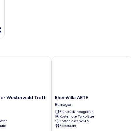
n
 Westerwald Treff
RheinVilla ARTE
RheinVilla
Der Westerwald Treff
RheinVilla ARTE
ARTE
Remagen
Remagen
Frühstück inbegriffen
Kostenlose Parkplätze
nsfer
Kostenloses WLAN
aubt
Restaurant