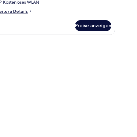
Kostenloses WLAN
itere
itere Details
tails
r
Preise anzeigen
mfort-
immer
rabica)