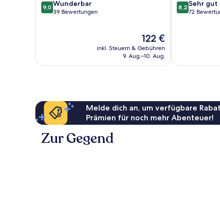
9.0
8.2
Wunderbar
Sehr gut
9,0
8,2
von
von
39 Bewertungen
72 Bewert
10,
10,
Wunderbar,
Sehr
Der
122 €
39
gut,
Preis
Bewertungen
72
inkl. Steuern & Gebühren
beträgt
Bewertungen
9. Aug.–10. Aug.
122 €
Melde dich an, um verfügbare Rabat
Prämien für noch mehr Abenteuer!
Zur Gegend