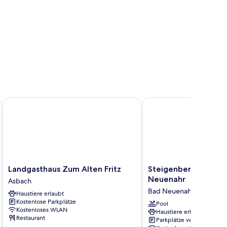
Landgasthaus Zum Alten Fritz
Steigenberger Hotel 
Landgasthaus
Steigenberger
Landgasthaus Zum Alten Fritz
Steigenberger Hote
Zum
Hotel
Neuenahr
Asbach
Alten
Bad
Bad Neuenahr-Ahrweile
Haustiere erlaubt
Fritz
Neuenahr
Kostenlose Parkplätze
Asbach
Bad
Pool
Kostenloses WLAN
Haustiere erlaubt
Neuenahr-
Restaurant
Parkplätze verfügbar
Ahrweiler