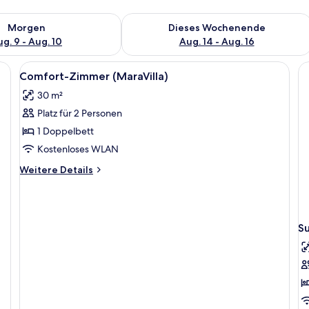
 - Aug. 9.
 Verfügbarkeit für morgen, Aug. 9 - Aug. 10.
Überprüfe die Verfügbarkeit für dies
Morgen
Dieses Wochenende
g. 9 - Aug. 10
Aug. 14 - Aug. 16
Alle
Comfort-Zimmer (MaraVilla) | Badezi
1
Comfort-Zimmer (MaraVilla)
Fotos
30 m²
für
Platz für 2 Personen
Comfort-
Zimmer
1 Doppelbett
(MaraVilla)
Kostenloses WLAN
anzeigen
Weitere
Weitere Details
Details
für
Comfort-
Zimmer
Su
(MaraVilla)