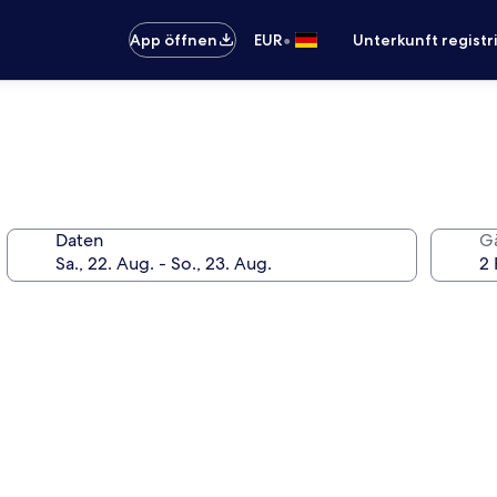
•
App öffnen
EUR
Unterkunft registr
Daten
G