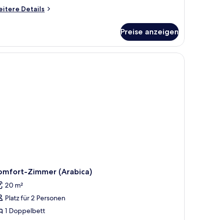
itere
itere Details
tails
r
Preise anzeigen
ite
lassic)
omfort-Zimmer (Arabica)
20 m²
Platz für 2 Personen
1 Doppelbett