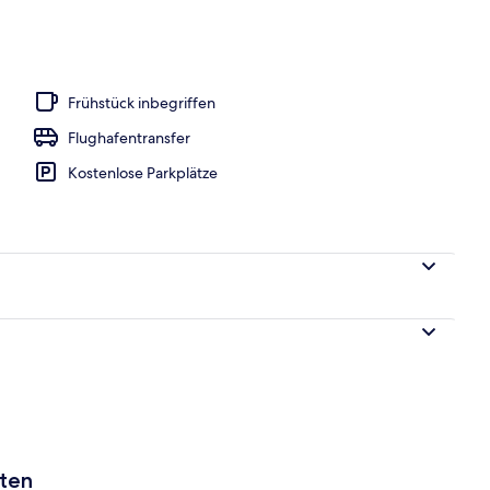
ittagessen und Abendessen
Frühstück inbegriffen
Flughafentransfer
Kostenlose Parkplätze
aten