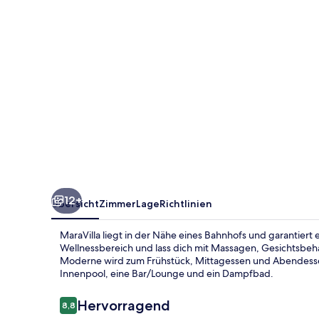
12+
Übersicht
Zimmer
Lage
Richtlinien
MaraVilla liegt in der Nähe eines Bahnhofs und garantiert
Wellnessbereich und lass dich mit Massagen, Gesichtsbe
Moderne wird zum Frühstück, Mittagessen und Abendessen 
Innenpool, eine Bar/Lounge und ein Dampfbad.
Bewertungen
Hervorragend
8,8
8,8 von 10.