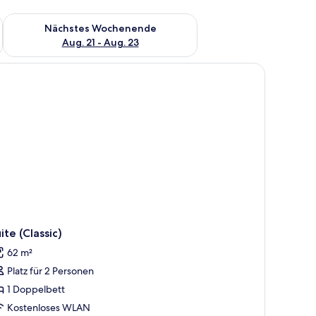
es Wochenende, Aug. 14 - Aug. 16.
Überprüfe die Verfügbarkeit für nächstes Wochenende, Aug. 2
Nächstes Wochenende
Aug. 21 - Aug. 23
mmer | Haartrockner
ite (Classic)
62 m²
Platz für 2 Personen
1 Doppelbett
Kostenloses WLAN