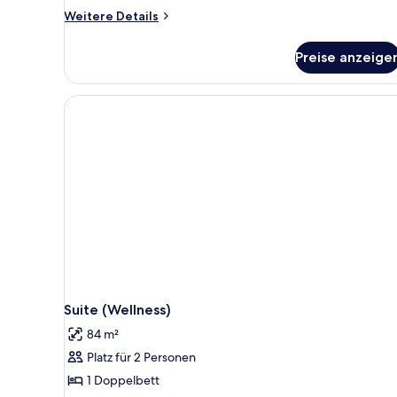
Weitere
Weitere Details
Details
für
Preise anzeige
Standardzimmer
Klassik
Suite (Wellness)
84 m²
Platz für 2 Personen
1 Doppelbett