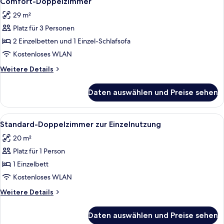
Comfort-Doppelzimmer
Fotos
29 m²
für
Platz für 3 Personen
Comfort-
Doppelzimmer
2 Einzelbetten und 1 Einzel-Schlafsofa
anzeigen
Kostenloses WLAN
Weitere
Weitere Details
Details
für
Daten auswählen und Preise sehen
Comfort-
Doppelzimmer
Alle
Ein modernes Zimmer mit einem Holzsch
6
Standard-Doppelzimmer zur Einzelnutzung
Fotos
20 m²
für
Platz für 1 Person
Standard-
Doppelzimmer
1 Einzelbett
zur
Kostenloses WLAN
Einzelnutzung
Weitere
Weitere Details
anzeigen
Details
für
Daten auswählen und Preise sehen
Standard-