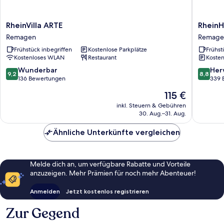
RheinVilla
RheinHo
RheinVilla ARTE
RheinH
ARTE
Arte
Remagen
Remage
Remagen
Remage
Frühstück inbegriffen
Kostenlose Parkplätze
Frühst
Kostenloses WLAN
Restaurant
Kosten
9.2
8.8
Wunderbar
Her
9,2
8,8
von
von
136 Bewertungen
339 
10,
10,
Der
115 €
Wunderbar,
Hervorr
Preis
136
339
inkl. Steuern & Gebühren
beträgt
30. Aug.–31. Aug.
Bewertungen
Bewert
115 €
Ähnliche Unterkünfte vergleichen
Melde dich an, um verfügbare Rabatte und Vorteile
anzuzeigen. Mehr Prämien für noch mehr Abenteuer!
Anmelden
Jetzt kostenlos registrieren
Zur Gegend