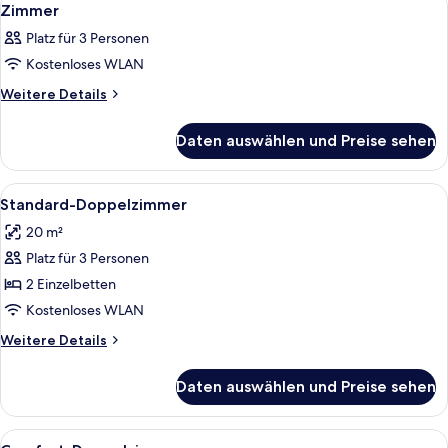
7
Zimmer
Fotos
Platz für 3 Personen
für
Kostenloses WLAN
Zimmer
anzeigen
Weitere
Weitere Details
Details
für
Daten auswählen und Preise sehen
Zimmer
Alle
Ein modernes Zimmer mit einem Holzsch
7
Standard-Doppelzimmer
Fotos
20 m²
für
Platz für 3 Personen
Standard-
Doppelzimmer
2 Einzelbetten
anzeigen
Kostenloses WLAN
Weitere
Weitere Details
Details
für
Daten auswählen und Preise sehen
Standard-
Doppelzimmer
Alle
Ein ordentlich bezogenes Bett mit ein
8