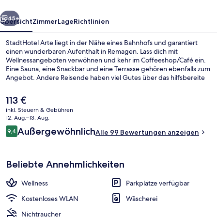
rück
Weiter
45+
Übersicht
Zimmer
Lage
Richtlinien
StadtHotel Arte liegt in der Nähe eines Bahnhofs und garantiert
einen wunderbaren Aufenthalt in Remagen. Lass dich mit
Wellnessangeboten verwöhnen und kehr im Coffeeshop/Café ein.
Eine Sauna, eine Snackbar und eine Terrasse gehören ebenfalls zum
Angebot. Andere Reisende haben viel Gutes über das hilfsbereite
Personal zu berichten.
Der
113 €
aktuelle
inkl. Steuern & Gebühren
Preis
12. Aug.–13. Aug.
Smart-TV
beträgt
Bewertungen
Außergewöhnlich
9,4
Alle 99 Bewertungen anzeigen
113 €.
9,4 von 10.
Beliebte Annehmlichkeiten
Wellness
Parkplätze verfügbar
Kostenloses WLAN
Wäscherei
Nichtraucher