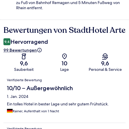
zu Fuß von Bahnhof Remagen und 5 Minuten Fußweg von
Rhein entfernt.
Bewertungen von StadtHotel Arte
Bewertungen
Hervorragend
9,4
99 Bewertungen
9,6
10
9,6
Sauberkeit
Lage
Personal & Service
Bewertungen
Verifizierte Bewertung
10/10 – Außergewöhnlich
1. Jan. 2024
Ein tolles Hotel in bester Lage und sehr gutem Frühstück.
Rainer, Aufenthalt von 1 Nacht
Verifizierte Bewertung