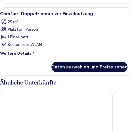
Doppelzimmer
zur
Alle
Ein modernes Hotelzimmer mit Schreib
8
Einzelnutzung
Comfort-Doppelzimmer zur Einzelnutzung
Fotos
29 m²
für
Platz für 1 Person
Comfort-
Doppelzimmer
1 Einzelbett
zur
Kostenloses WLAN
Einzelnutzung
Weitere
Weitere Details
anzeigen
Details
für
Daten auswählen und Preise sehen
Comfort-
Doppelzimmer
zur
Ähnliche Unterkünfte
Einzelnutzung
RheinVilla ARTE
RheinHot