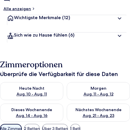
Alle anzeigen
Wichtigste Merkmale
(12)
Sich wie zu Hause fühlen
(6)
Zimmeroptionen
Überprüfe die Verfügbarkeit für diese Daten
Überprüfe die Verfügbarkeit für heute Nacht, Aug. 10 - Aug. 11
Überprüfe die Verfügbarkeit fü
Heute Nacht
Morgen
Aug. 10 - Aug. 11
Aug. 11 - Aug. 12
Überprüfe die Verfügbarkeit für dieses Wochenende, Aug. 14 -
Überprüfe die Verfügbarkeit f
Dieses Wochenende
Nächstes Wochenende
Aug. 14 - Aug. 16
Aug. 21 - Aug. 23
Verfügbare
Alle Zimmer
2 Betten
Über 3 Betten
1 Bett