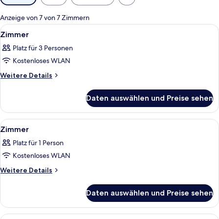
Filter
für
Anzeige von 7 von 7 Zimmern
Zimmer
Alle
Ein Hotelzimmer mit einem großen Bet
7
Zimmer
Fotos
Platz für 3 Personen
für
Kostenloses WLAN
Zimmer
anzeigen
Weitere
Weitere Details
Details
für
Daten auswählen und Preise sehen
Zimmer
Alle
Ein Hotelzimmer mit Bett, zwei Nacht
7
Zimmer
Fotos
Platz für 1 Person
für
Kostenloses WLAN
Zimmer
anzeigen
Weitere
Weitere Details
Details
für
Daten auswählen und Preise sehen
Zimmer
Alle
Ein Hotelzimmer mit einem großen Bet