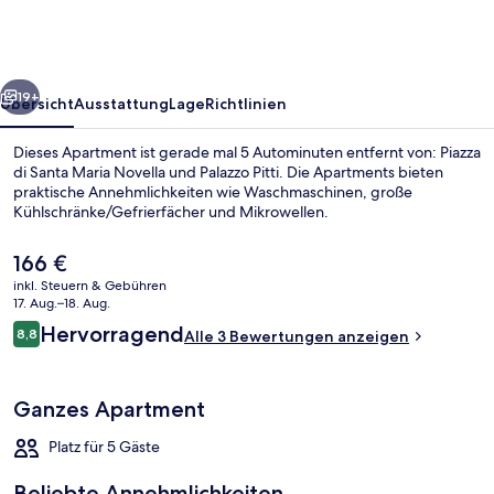
Rachel
Apartment
rück
Weiter
19+
Übersicht
Ausstattung
Lage
Richtlinien
Dieses Apartment ist gerade mal 5 Autominuten entfernt von: Piazza
di Santa Maria Novella und Palazzo Pitti. Die Apartments bieten
praktische Annehmlichkeiten wie Waschmaschinen, große
Kühlschränke/Gefrierfächer und Mikrowellen.
Der
166 €
aktuelle
inkl. Steuern & Gebühren
Preis
17. Aug.–18. Aug.
beträgt
Bewertungen
Hervorragend
8,8
Apartment | Esszimmer
Alle 3 Bewertungen anzeigen
166 €.
8,8 von 10.
Ganzes Apartment
Platz für 5 Gäste
Beliebte Annehmlichkeiten