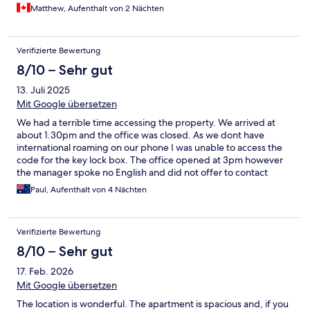
could use some upgrades as the door locks were ancient and
Matthew, Aufenthalt von 2 Nächten
the one window in the living room wouldn’t shut or lock. Overall,
we definitely would stay here again.
Verifizierte Bewertung
8/10 – Sehr gut
13. Juli 2025
Mit Google übersetzen
We had a terrible time accessing the property. We arrived at
about 1.30pm and the office was closed. As we dont have
international roaming on our phone I was unable to access the
code for the key lock box. The office opened at 3pm however
the manager spoke no English and did not offer to contact
Expedia or the owner. We were outside the apartment for over
Paul, Aufenthalt von 4 Nächten
2 hrs when one of the residents assisted us in contacting
Expedia. Once we accessed the keys we really enjoyed the
apartment.
Verifizierte Bewertung
8/10 – Sehr gut
17. Feb. 2026
Mit Google übersetzen
The location is wonderful. The apartment is spacious and, if you