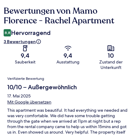
Bewertungen von Mamo
Bewertungen
Florence - Rachel Apartment
Hervorragend
8,8
3 Bewertungen
9,4
9,4
10
Sauberkeit
Ausstattung
Zustand der
Unterkunft
Bewertungen
Verifizierte Bewertung
10/10 – Außergewöhnlich
17. Mai 2025
Mit Google übersetzen
This apartment was beautiful. It had everything we needed and
was very comfortable. We did have some trouble getting
through the gate when we arrived at 11pm at night but a rep
from the rental company came to help us within 15mins and got
us in. Even showed us around. Very helpful. The property itself