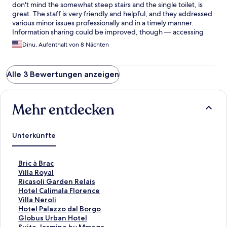
don't mind the somewhat steep stairs and the single toilet, is
great. The staff is very friendly and helpful, and they addressed
various minor issues professionally and in a timely manner.
Information sharing could be improved, though — accessing
the apartment was more complicated than necessary, for
Dinu, Aufenthalt von 8 Nächten
instance. All in all, very good stay.
Alle 3 Bewertungen anzeigen
Mehr entdecken
Unterkünfte
L
Bric à Brac
i
L
Villa Royal
n
i
L
Ricasoli Garden Relais
k
n
i
L
Hotel Calimala Florence
,
k
n
i
L
Villa Neroli
d
,
k
n
i
L
Hotel Palazzo dal Borgo
e
d
,
k
n
i
L
Globus Urban Hotel
r
e
d
,
k
n
i
L