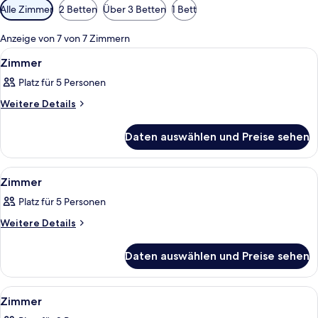
Verfügbare
Alle Zimmer
2 Betten
Über 3 Betten
1 Bett
Filter
für
Anzeige von 7 von 7 Zimmern
Zimmer
Alle
Ein Hotelzimmer mit Bett, Nachttisch
7
Zimmer
Fotos
Platz für 5 Personen
für
Zimmer
Weitere
Weitere Details
Details
anzeigen
für
Daten auswählen und Preise sehen
Zimmer
Alle
Ein Hotelzimmer mit einem großen Bet
2
Zimmer
Fotos
Platz für 5 Personen
für
Zimmer
Weitere
Weitere Details
Details
anzeigen
für
Daten auswählen und Preise sehen
Zimmer
Alle
Ein Badezimmer mit Toilette, Dusche
1
Zimmer
Fotos