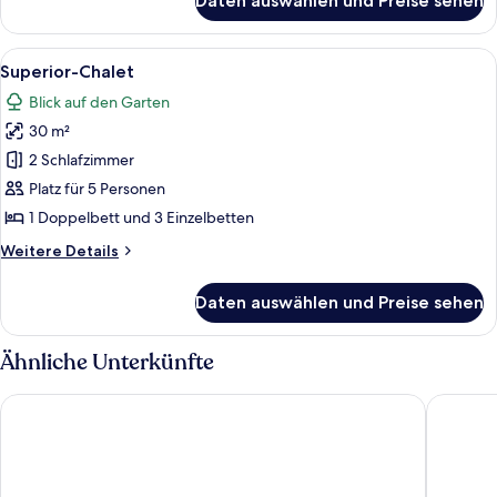
Daten auswählen und Preise sehen
Zelt
(Urban
Safari)
Alle
Ein modernes Hotelzimmer mit Essbere
7
Superior-Chalet
Fotos
Blick auf den Garten
für
30 m²
Superior-
Chalet
2 Schlafzimmer
anzeigen
Platz für 5 Personen
1 Doppelbett und 3 Einzelbetten
Weitere
Weitere Details
Details
für
Daten auswählen und Preise sehen
Superior-
Chalet
Ähnliche Unterkünfte
B&B Hotel Firenze Nuovo Palazzo di Giustizia
Forte16 