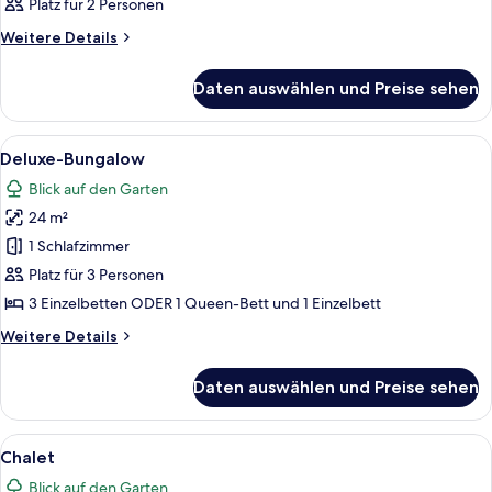
Platz für 2 Personen
für
Zimmer
Weitere
Weitere Details
Details
anzeigen
für
Daten auswählen und Preise sehen
Zimmer
Alle
Ein überdachter Patio-Bereich mit Ho
12
Deluxe-Bungalow
Fotos
Blick auf den Garten
für
24 m²
Deluxe-
Bungalow
1 Schlafzimmer
anzeigen
Platz für 3 Personen
3 Einzelbetten ODER 1 Queen-Bett und 1 Einzelbett
Weitere
Weitere Details
Details
für
Daten auswählen und Preise sehen
Deluxe-
Bungalow
Alle
Eine kleine Küche mit Essbereich, ei
7
Chalet
Fotos
Blick auf den Garten