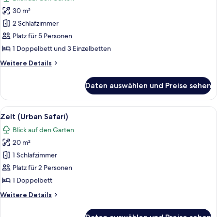
für
30 m²
Chalet
anzeigen
2 Schlafzimmer
Platz für 5 Personen
1 Doppelbett und 3 Einzelbetten
Weitere
Weitere Details
Details
für
Daten auswählen und Preise sehen
Chalet
Alle
Ein Schlafzimmer mit einem großen Be
5
Zelt (Urban Safari)
Fotos
Blick auf den Garten
für
20 m²
Zelt
(Urban
1 Schlafzimmer
Safari)
Platz für 2 Personen
anzeigen
1 Doppelbett
Weitere
Weitere Details
Details
für