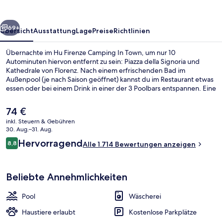
Town
rück
Weiter
69+
Übersicht
Ausstattung
Lage
Preise
Richtlinien
Übernachte im Hu Firenze Camping In Town, um nur 10
Autominuten hiervon entfernt zu sein: Piazza della Signoria und
Kathedrale von Florenz. Nach einem erfrischenden Bad im
Außenpool (je nach Saison geöffnet) kannst du im Restaurant etwas
essen oder bei einem Drink in einer der 3 Poolbars entspannen. Eine
Bar/Lounge, ein Kinderbecken und eine Snackbar gehören
ebenfalls zum Angebot. Andere Reisende lieben das hilfsbereite
Der
74 €
Personal und das Restaurant.
aktuelle
inkl. Steuern & Gebühren
Preis
30. Aug.–31. Aug.
Chalet | Zimmersafe, Babybetten, Bet
beträgt
Bewertungen
Hervorragend
8,8
Alle 1.714 Bewertungen anzeigen
74 €.
8,8 von 10.
Beliebte Annehmlichkeiten
Pool
Wäscherei
Haustiere erlaubt
Kostenlose Parkplätze