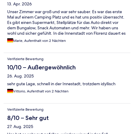
13. Apr. 2026
Unser Zimmer war groß und war sehr sauber. Es war das erste
Mal auf einem Camping Platz und es hat uns positiv überrascht.
Es gibt einen Supermarkt, Stellplätze für das Auto direkt vor
dem Bungalow, Snack Automaten und mehr. Wir haben uns
wohl und sicher gefühlt. In die Innenstadt von Florenz dauert es
mit dem Bus schon etwas länger ca. 30 Minuten, aber ist auch in
Marie, Aufenthalt von 2 Nächten
Ordnung.
Verifizierte Bewertung
10/10 – Außergewöhnlich
26. Aug. 2025
sehr gute Lage, schnell in der Innestadt, trotzdem idyllisch
Vittorio, Aufenthalt von 2 Nächten
Verifizierte Bewertung
8/10 – Sehr gut
27. Aug. 2025