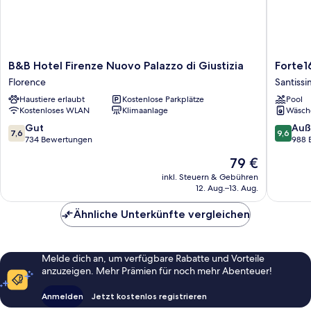
B&B
Forte16
B&B Hotel Firenze Nuovo Palazzo di Giustizia
Forte1
Hotel
View
Florence
Santiss
Firenze
&
Haustiere erlaubt
Kostenlose Parkplätze
Pool
Nuovo
Spa
Kostenloses WLAN
Klimaanlage
Wäsch
Palazzo
Santissi
di
Annunzi
7.6
9.6
Gut
Auß
7,6
9,6
Giustizia
von
von
734 Bewertungen
988 
Florence
10,
10,
Der
79 €
Gut,
Außerge
Preis
734
988
inkl. Steuern & Gebühren
beträgt
12. Aug.–13. Aug.
Bewertungen
Bewert
79 €
Ähnliche Unterkünfte vergleichen
Melde dich an, um verfügbare Rabatte und Vorteile
anzuzeigen. Mehr Prämien für noch mehr Abenteuer!
Anmelden
Jetzt kostenlos registrieren