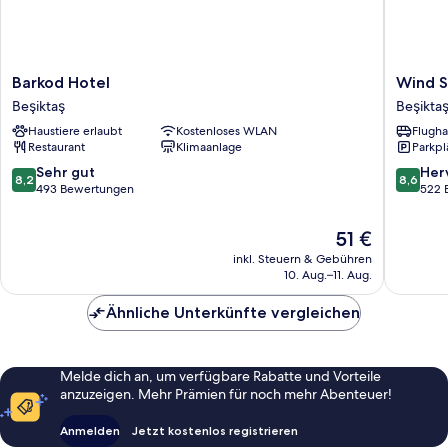
Barkod
Wind
Barkod Hotel
Wind S
Hotel
Suit
Beşiktaş
Beşikta
Beşiktaş
Beşiktaş
Haustiere erlaubt
Kostenloses WLAN
Flugha
Restaurant
Klimaanlage
Parkpl
8.2
8.6
Sehr gut
Her
8,2
8,6
von
von
493 Bewertungen
522 
10,
10,
Sehr
Hervorr
Der
51 €
gut,
522
Preis
inkl. Steuern & Gebühren
493
Bewert
beträgt
10. Aug.–11. Aug.
Bewertungen
51 €
Ähnliche Unterkünfte vergleichen
Melde dich an, um verfügbare Rabatte und Vorteile
anzuzeigen. Mehr Prämien für noch mehr Abenteuer!
Anmelden
Jetzt kostenlos registrieren