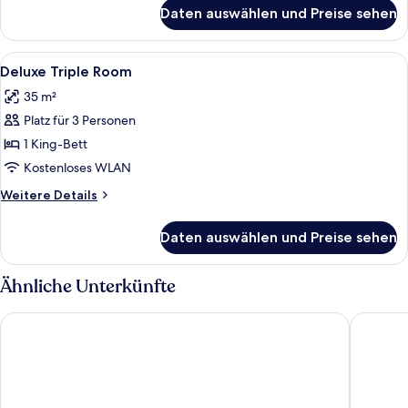
für
Daten auswählen und Preise sehen
Exclusive
Suite
Alle
Ein modernes Schlafzimmer mit einem 
6
Deluxe Triple Room
Fotos
35 m²
für
Platz für 3 Personen
Deluxe
Triple
1 King-Bett
Room
Kostenloses WLAN
anzeigen
Weitere
Weitere Details
Details
für
Daten auswählen und Preise sehen
Deluxe
Triple
Room
Ähnliche Unterkünfte
Barkod Hotel
Wind Sui