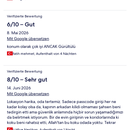
Verifizierte Bewertung
6/10 – Gut
8. Mai 2026
Mit Google übersetzen
konum olarak çok iyi ANCAK Gürültülü
fatih mehmet, Aufenthalt von 4 Nächten
Verifizierte Bewertung
8/10 – Sehr gut
14. Juni 2026
Mit Google übersetzen
Lokasyon harika, oda tertemiz. Sadece passcode girişi her ne
kadar kolay olsa da, kapının arkadan kilidi olmaması şahsen beni
tedirgin etti ama güvenlik anlamında hiçbir sorun yaşamadığımızı
da belirtmek istiyorum. Bir de evin girişinin ve koridorlarında ki
koku beni rahatsız etti, Allah'tan bu koku odada yoktu. Tekrar
deneyebilirim, iyi bir konaklama idi, teşekkürler.
Lütfiye Neslihan, Aufenthalt von 1 Nacht