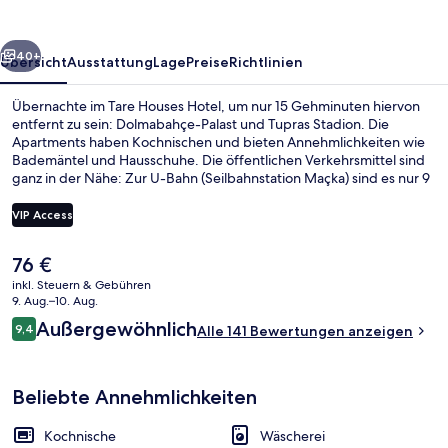
rück
Weiter
40+
Übersicht
Ausstattung
Lage
Preise
Richtlinien
Übernachte im Tare Houses Hotel, um nur 15 Gehminuten hiervon
entfernt zu sein: Dolmabahçe-Palast und Tupras Stadion. Die
Apartments haben Kochnischen und bieten Annehmlichkeiten wie
Bademäntel und Hausschuhe. Die öffentlichen Verkehrsmittel sind
ganz in der Nähe: Zur U-Bahn (Seilbahnstation Maçka) sind es nur 9
Gehminuten.
VIP Access
Der
76 €
Presidential-Penthouse | Schreibtisch,
aktuelle
inkl. Steuern & Gebühren
Preis
9. Aug.–10. Aug.
beträgt
Bewertungen
Außergewöhnlich
9,4
Alle 141 Bewertungen anzeigen
76 €.
9,4 von 10.
Beliebte Annehmlichkeiten
Kochnische
Wäscherei