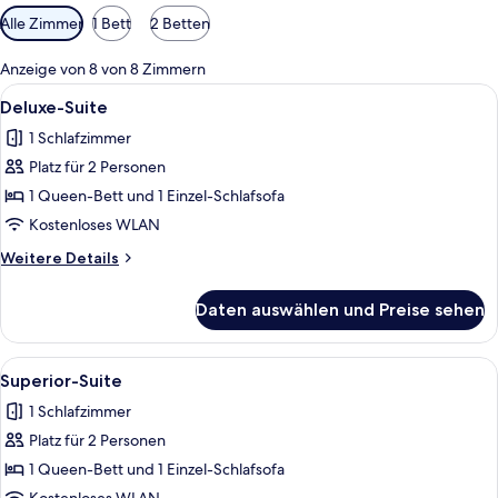
Verfügbare
Alle Zimmer
1 Bett
2 Betten
Filter
für
Anzeige von 8 von 8 Zimmern
Zimmer
Alle
Ein Schlafzimmer mit rundem Dachfen
5
Deluxe-Suite
Fotos
1 Schlafzimmer
für
Platz für 2 Personen
Deluxe-
Suite
1 Queen-Bett und 1 Einzel-Schlafsofa
anzeigen
Kostenloses WLAN
Weitere
Weitere Details
Details
für
Daten auswählen und Preise sehen
Deluxe-
Suite
Alle
Ein modernes Schlafzimmer mit einem 
5
Superior-Suite
Fotos
1 Schlafzimmer
für
Platz für 2 Personen
Superior-
Suite
1 Queen-Bett und 1 Einzel-Schlafsofa
anzeigen