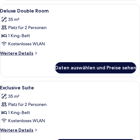
Alle
Ein Hotelzimmer mit einem Bett, eine
8
Deluxe Double Room
Fotos
35 m²
für
Platz für 2 Personen
Deluxe
Double
1 King-Bett
Room
Kostenloses WLAN
anzeigen
Weitere
Weitere Details
Details
für
Daten auswählen und Preise sehen
Deluxe
Double
Room
Alle
Ein modernes Interieur mit einer Küch
12
Exclusive Suite
Fotos
35 m²
für
Platz für 2 Personen
Exclusive
Suite
1 King-Bett
anzeigen
Kostenloses WLAN
Weitere
Weitere Details
Details