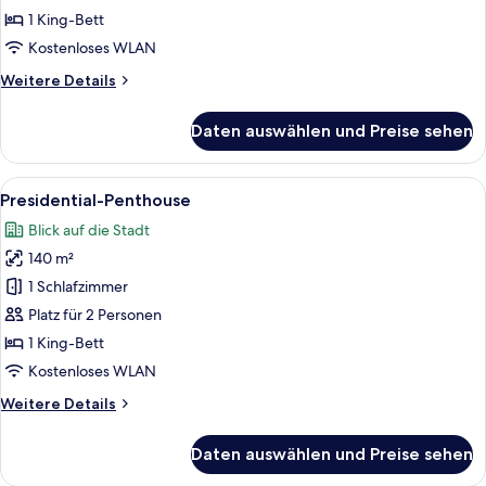
Suite
1 King-Bett
anzeigen
Kostenloses WLAN
Weitere
Weitere Details
Details
für
Daten auswählen und Preise sehen
Exclusive-
Suite
Alle
Ein modernes Schlafzimmer mit einem 
21
Presidential-Penthouse
Fotos
Blick auf die Stadt
für
140 m²
Presidential-
Penthouse
1 Schlafzimmer
anzeigen
Platz für 2 Personen
1 King-Bett
Kostenloses WLAN
Weitere
Weitere Details
Details
für
Daten auswählen und Preise sehen
Presidential-
Penthouse