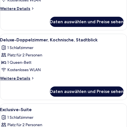
Kostenloses WLAN
Weitere
Weitere Details
Details
für
Daten auswählen und Preise sehen
Superior-
Suite
Alle
Ein geräumiges Schlafzimmer mit einem
5
Deluxe-Doppelzimmer, Kochnische, Stadtblick
Fotos
1 Schlafzimmer
für
Platz für 2 Personen
Deluxe-
Doppelzimmer,
1 Queen-Bett
Kochnische,
Kostenloses WLAN
Stadtblick
Weitere
Weitere Details
anzeigen
Details
für
Daten auswählen und Preise sehen
Deluxe-
Doppelzimmer,
Kochnische,
Alle
Ein modernes Hotelzimmer mit einem 
5
Stadtblick
Exclusive-Suite
Fotos
1 Schlafzimmer
für
Platz für 2 Personen
Exclusive-