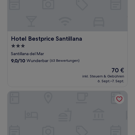
Hotel Bestprice Santillana
Hotel Bestprice Santillana
3.0-
Sterne-
Santillana del Mar
Unterkunft
9.0
9,0/10
Wunderbar
(63 Bewertungen)
von
Der
70 €
10,
Preis
Wunderbar,
inkl. Steuern & Gebühren
beträgt
6. Sept.–7. Sept.
(63
70 €
Bewertungen)
Posada Casa de Don Guzmán