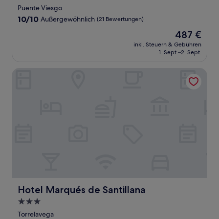
Sterne-
Puente Viesgo
Unterkunft
10.0
10/10
Außergewöhnlich
(21 Bewertungen)
von
Der
487 €
10,
Preis
Außergewöhnlich,
inkl. Steuern & Gebühren
beträgt
1. Sept.–2. Sept.
(21
487 €
Bewertungen)
Hotel Marqués de Santillana
Hotel Marqués de Santillana
Hotel Marqués de Santillana
3.0-
Sterne-
Torrelavega