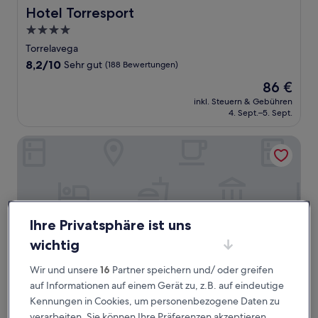
Hotel Torresport
Hotel Torresport
4.0-
Sterne-
Torrelavega
Unterkunft
8.2
8,2/10
Sehr gut
(188 Bewertungen)
von
Der
86 €
10,
Preis
Sehr
inkl. Steuern & Gebühren
beträgt
4. Sept.–5. Sept.
gut,
86 €
(188
Bewertungen)
Hotel Villa Arce
Ihre Privatsphäre ist uns
wichtig
Wir und unsere
16
Partner speichern und/ oder greifen
auf Informationen auf einem Gerät zu, z.B. auf eindeutige
Kennungen in Cookies, um personenbezogene Daten zu
Hotel Villa Arce
Hotel Villa Arce
verarbeiten. Sie können Ihre Präferenzen akzeptieren