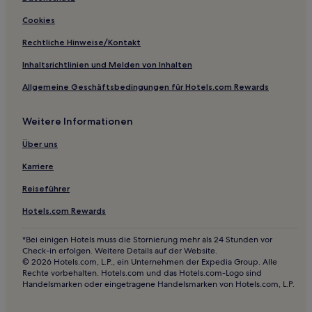
Hotels nahe Kapelle Ermita de Santa Justa
Cookies
Hotels nahe Strand von Currucasa
Rechtliche Hinweise/Kontakt
Polanco Hotels
Inhaltsrichtlinien und Melden von Inhalten
Hotels nahe Bahnhof Boo
Allgemeine Geschäftsbedingungen für Hotels.com Rewards
Socobio Hotels
Weitere Informationen
Ongayo Hotels
Valles Pasiegos: Hotels
Über uns
Valles Hotels
Karriere
Aloños Hotels
Reiseführer
Besaya Valley: Hotels
Hotels.com Rewards
Anievas Hotels
*Bei einigen Hotels muss die Stornierung mehr als 24 Stunden vor
Lusa Hotels
Check-in erfolgen. Weitere Details auf der Website.
© 2026 Hotels.com, L.P., ein Unternehmen der Expedia Group. Alle
La Cueva Hotels
Rechte vorbehalten. Hotels.com und das Hotels.com-Logo sind
Handelsmarken oder eingetragene Handelsmarken von Hotels.com, L.P.
La Montana Hotels
Boo de Guarnizo Hotels