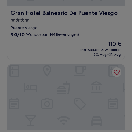
Gran Hotel Balneario De Puente Viesgo
Gran Hotel Balneario De Puente Viesgo
4.0-
Sterne-
Puente Viesgo
Unterkunft
9.0
9,0/10
Wunderbar
(144 Bewertungen)
von
Der
110 €
10,
Preis
Wunderbar,
inkl. Steuern & Gebühren
beträgt
30. Aug.–31. Aug.
(144
110 €
Bewertungen)
Hotel Torresport