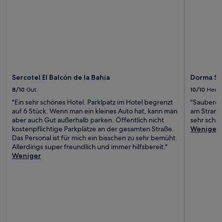
Sercotel El Balcón de la Bahía
Dorma Sa
8/10
Gut
10/10
Herv
"Ein sehr schönes Hotel. Parklpatz im Hotel begrenzt
"Sauberes
auf 6 Stück. Wenn man ein kleines Auto hat, kann man
am Strand,
aber auch Gut außerhalb parken. Öffentlich nicht
sehr schön
kostenpflichtige Parkplätze an der gesamten Straße.
Weniger
Das Personal ist für mich ein bisschen zu sehr bemüht.
Allerdings super freundlich und immer hilfsbereit."
Weniger