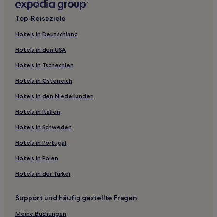
Strand in Kantabrien
Top-Reiseziele
Günstige in Kantabrien
Hotels in Deutschland
Hotels mit Parkplatz in Kantabrien
Hotels in den USA
Günstige in Santona
Hotels in Tschechien
Luxus in Santillana del Mar
Hotels in Österreich
Günstige in Santillana del Mar
Hotels in den Niederlanden
Hotels mit inbegriffenem Frühstück in Santillana del Mar
Hotels mit inbegriffenem Frühstück in Santander
Hotels in Italien
Haustierfreundliche in Santander
Hotels in Schweden
Familien in Santander
Hotels in Portugal
Luxus in Stadtzentrum von Comillas
Hotels in Polen
Business in Comillas
Hotels in der Türkei
Hotels mit Parkplatz in Castro Urdiales
Support und häufig gestellte Fragen
Hotels mit Parkplatz in Laredo
Familien in Isla
Meine Buchungen