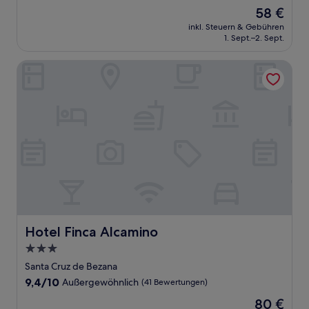
von
Der
58 €
10,
Preis
Sehr
inkl. Steuern & Gebühren
beträgt
1. Sept.–2. Sept.
gut,
58 €
(216
Bewertungen)
Hotel Finca Alcamino
Hotel Finca Alcamino
Hotel Finca Alcamino
3.0-
Sterne-
Santa Cruz de Bezana
Unterkunft
9.4
9,4/10
Außergewöhnlich
(41 Bewertungen)
von
Der
80 €
10,