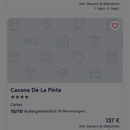
Preis
Außergewöhnlich,
inkl. Steuern & Gebühren
beträgt
1. Sept.–2. Sept.
(41
80 €
Bewertungen)
Casona De La Pinta
Casona De La Pinta
Casona De La Pinta
4.0-
Sterne-
Cartes
Unterkunft
10.0
10/10
Außergewöhnlich
(18 Bewertungen)
von
Der
137 €
10,
Preis
Außergewöhnlich,
inkl. Steuern & Gebühren
beträgt