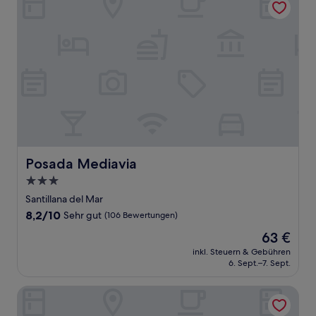
Posada Mediavia
Posada Mediavia
3.0-
Sterne-
Santillana del Mar
Unterkunft
8.2
8,2/10
Sehr gut
(106 Bewertungen)
von
Der
63 €
10,
Preis
Sehr
inkl. Steuern & Gebühren
beträgt
6. Sept.–7. Sept.
gut,
63 €
(106
Bewertungen)
Posada La Casa del Organista