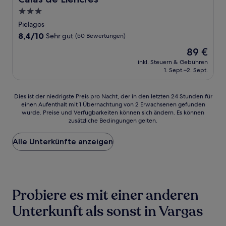
3.0-
Sterne-
Pielagos
Unterkunft
8.4
8,4/10
Sehr gut
(50 Bewertungen)
von
Der
89 €
10,
Preis
Sehr
inkl. Steuern & Gebühren
beträgt
1. Sept.–2. Sept.
gut,
89 €
(50
Bewertungen)
Dies
Dies ist der niedrigste Preis pro Nacht, der in den letzten 24 Stunden für
einen Aufenthalt mit 1 Übernachtung von 2 Erwachsenen gefunden
ist
wurde. Preise und Verfügbarkeiten können sich ändern. Es können
der
zusätzliche Bedingungen gelten.
niedrigste
Preis
Alle Unterkünfte anzeigen
pro
Nacht,
der
in
den
letzten
Probiere es mit einer anderen
24 Stunden
für
Unterkunft als sonst in Vargas
einen
Aufenthalt