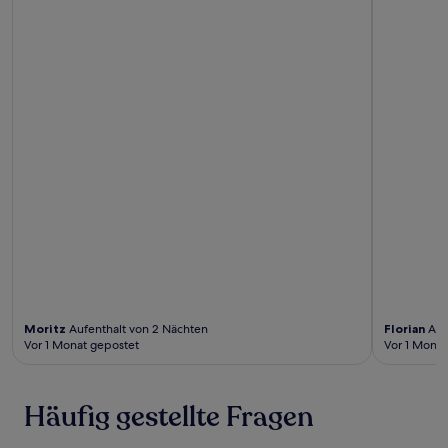
Moritz
Aufenthalt von 2 Nächten
Florian
Auf
Vor 1 Monat gepostet
Vor 1 Monat
Häufig gestellte Fragen