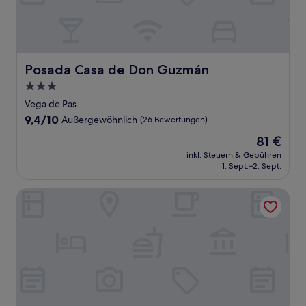
Posada Casa de Don Guzmán
Posada Casa de Don Guzmán
3.0-
Sterne-
Vega de Pas
Unterkunft
9.4
9,4/10
Außergewöhnlich
(26 Bewertungen)
von
Der
81 €
10,
Preis
Außergewöhnlich,
inkl. Steuern & Gebühren
beträgt
1. Sept.–2. Sept.
(26
81 €
Bewertungen)
Hotel Palacio de Arce