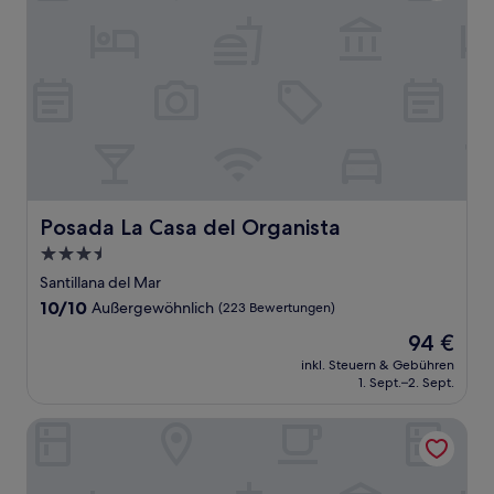
Posada La Casa del Organista
Posada La Casa del Organista
3.5-
Sterne-
Santillana del Mar
Unterkunft
10.0
10/10
Außergewöhnlich
(223 Bewertungen)
von
Der
94 €
10,
Preis
Außergewöhnlich,
inkl. Steuern & Gebühren
beträgt
1. Sept.–2. Sept.
(223
94 €
Bewertungen)
Camargo