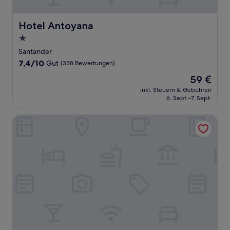
Hotel Antoyana
Hotel Antoyana
1.0-
Stern-
Santander
Unterkunft
7.4
7,4/10
Gut
(338 Bewertungen)
von
Der
59 €
10,
Preis
Gut,
inkl. Steuern & Gebühren
beträgt
6. Sept.–7. Sept.
(338
59 €
Bewertungen)
La Fuentona De Santillana