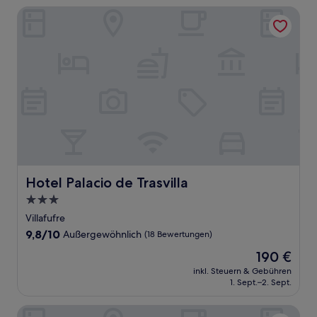
Hotel Palacio de Trasvilla
Hotel Palacio de Trasvilla
Hotel Palacio de Trasvilla
3.0-
Sterne-
Villafufre
Unterkunft
9.8
9,8/10
Außergewöhnlich
(18 Bewertungen)
von
Der
190 €
10,
Preis
Außergewöhnlich,
inkl. Steuern & Gebühren
beträgt
1. Sept.–2. Sept.
(18
190 €
Bewertungen)
Posada Mediavia