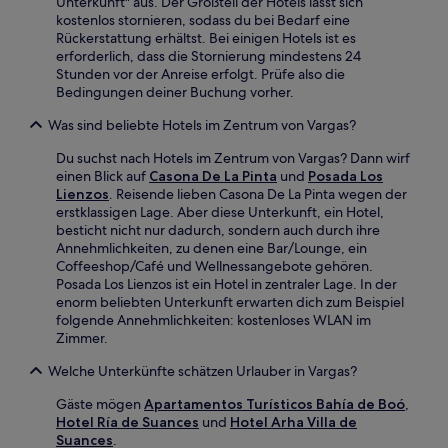
Unterkunft" aus. Der Großteil der Hotels lässt sich
kostenlos stornieren, sodass du bei Bedarf eine
Rückerstattung erhältst. Bei einigen Hotels ist es
erforderlich, dass die Stornierung mindestens 24
Stunden vor der Anreise erfolgt. Prüfe also die
Bedingungen deiner Buchung vorher.
Was sind beliebte Hotels im Zentrum von Vargas?
Du suchst nach Hotels im Zentrum von Vargas? Dann wirf
einen Blick auf
Casona De La Pinta
und
Posada Los
Lienzos
. Reisende lieben Casona De La Pinta wegen der
erstklassigen Lage. Aber diese Unterkunft, ein Hotel,
besticht nicht nur dadurch, sondern auch durch ihre
Annehmlichkeiten, zu denen eine Bar/Lounge, ein
Coffeeshop/Café und Wellnessangebote gehören.
Posada Los Lienzos ist ein Hotel in zentraler Lage. In der
enorm beliebten Unterkunft erwarten dich zum Beispiel
folgende Annehmlichkeiten: kostenloses WLAN im
Zimmer.
Welche Unterkünfte schätzen Urlauber in Vargas?
Gäste mögen
Apartamentos Turísticos Bahía de Boó
,
Hotel Ría de Suances
und
Hotel Arha Villa de
Suances
.