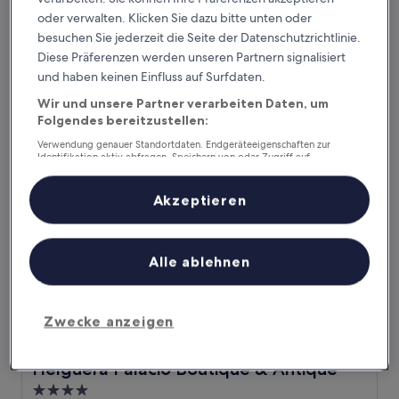
3.0-
oder verwalten. Klicken Sie dazu bitte unten oder
Sterne-
Puente Viesgo
besuchen Sie jederzeit die Seite der Datenschutzrichtlinie.
Unterkunft
9.0
9,0/10
Diese Präferenzen werden unseren Partnern signalisiert
Wunderbar
(80 Bewertungen)
von
und haben keinen Einfluss auf Surfdaten.
Der
83 €
10,
Preis
Wir und unsere Partner verarbeiten Daten, um
Wunderbar,
inkl. Steuern & Gebühren
beträgt
1. Sept.–2. Sept.
(80
Folgendes bereitzustellen:
83 €
Bewertungen)
Verwendung genauer Standortdaten. Endgeräteeigenschaften zur
Helguera Palacio Boutique & Antique
Identifikation aktiv abfragen. Speichern von oder Zugriff auf
Informationen auf einem Endgerät. Personalisierte Werbung und
Inhalte, Messung von Werbeleistung und der Performance von Inhalten,
Zielgruppenforschung sowie Entwicklung und Verbesserung von
Akzeptieren
Angeboten.
Liste der Partner (Lieferanten)
Alle ablehnen
Zwecke anzeigen
Helguera Palacio Boutique & Antique
Helguera Palacio Boutique & Antique
4.0-