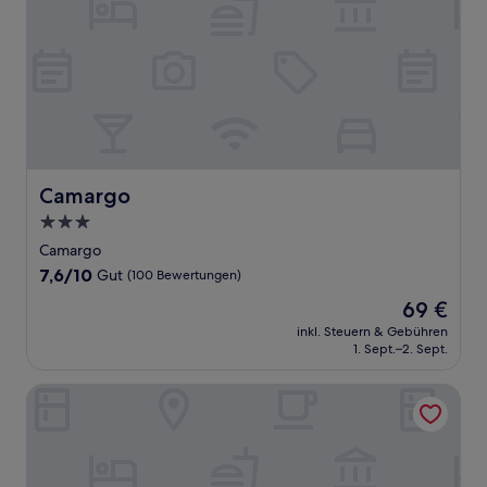
Camargo
Camargo
3.0-
Sterne-
Camargo
Unterkunft
7.6
7,6/10
Gut
(100 Bewertungen)
von
Der
69 €
10,
Preis
Gut,
inkl. Steuern & Gebühren
beträgt
1. Sept.–2. Sept.
(100
69 €
Bewertungen)
Posada Las Tres Mentiras de Santillana