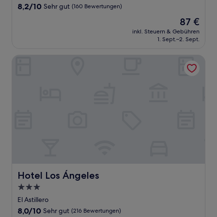
Unterkunft
8.2
8,2/10
Sehr gut
(160 Bewertungen)
von
Der
87 €
10,
Preis
Sehr
inkl. Steuern & Gebühren
beträgt
1. Sept.–2. Sept.
gut,
87 €
(160
Bewertungen)
Hotel Los Ángeles
Hotel Los Ángeles
Hotel Los Ángeles
3.0-
Sterne-
El Astillero
Unterkunft
8.0
8,0/10
Sehr gut
(216 Bewertungen)