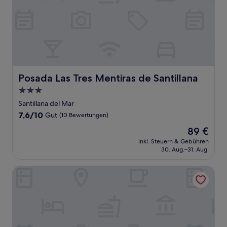
Posada Las Tres Mentiras de Santillana
Posada Las Tres Mentiras de Santillana
3.0-
Sterne-
Santillana del Mar
Unterkunft
7.6
7,6/10
Gut
(10 Bewertungen)
von
Der
89 €
10,
Preis
Gut,
inkl. Steuern & Gebühren
beträgt
30. Aug.–31. Aug.
(10
89 €
Bewertungen)
Hotel Bestprice Santillana