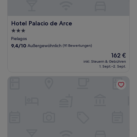
Hotel Palacio de Arce
Hotel Palacio de Arce
3.0-
Sterne-
Pielagos
Unterkunft
9.4
9,4/10
Außergewöhnlich
(91 Bewertungen)
von
Der
162 €
10,
Preis
Außergewöhnlich,
inkl. Steuern & Gebühren
beträgt
1. Sept.–2. Sept.
(91
162 €
Bewertungen)
Hotel Antoyana