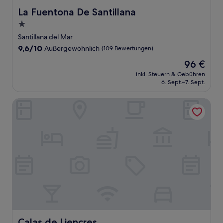
La Fuentona De Santillana
La Fuentona De Santillana
1.0-
Stern-
Santillana del Mar
Unterkunft
9.6
9,6/10
Außergewöhnlich
(109 Bewertungen)
von
Der
96 €
10,
Preis
Außergewöhnlich,
inkl. Steuern & Gebühren
beträgt
6. Sept.–7. Sept.
(109
96 €
Bewertungen)
Calas de Liencres
Calas de Liencres
Calas de Liencres