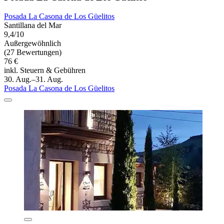
Posada La Casona de Los Güelitos
Santillana del Mar
9,4/10
Außergewöhnlich
(27 Bewertungen)
76 €
inkl. Steuern & Gebühren
30. Aug.–31. Aug.
Posada La Casona de Los Güelitos