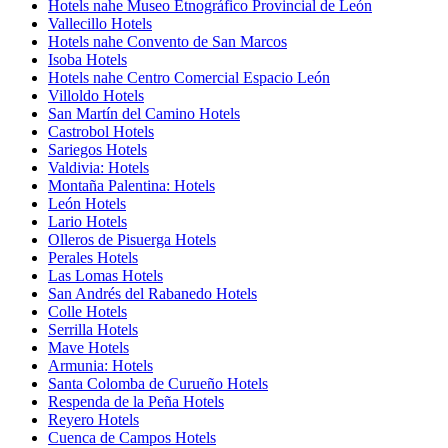
Hotels nahe Museo Etnográfico Provincial de León
Vallecillo Hotels
Hotels nahe Convento de San Marcos
Isoba Hotels
Hotels nahe Centro Comercial Espacio León
Villoldo Hotels
San Martín del Camino Hotels
Castrobol Hotels
Sariegos Hotels
Valdivia: Hotels
Montaña Palentina: Hotels
León Hotels
Lario Hotels
Olleros de Pisuerga Hotels
Perales Hotels
Las Lomas Hotels
San Andrés del Rabanedo Hotels
Colle Hotels
Serrilla Hotels
Mave Hotels
Armunia: Hotels
Santa Colomba de Curueño Hotels
Respenda de la Peña Hotels
Reyero Hotels
Cuenca de Campos Hotels