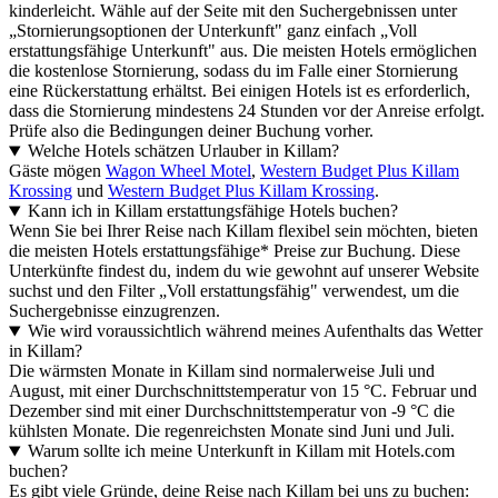
kinderleicht. Wähle auf der Seite mit den Suchergebnissen unter
„Stornierungsoptionen der Unterkunft" ganz einfach „Voll
erstattungsfähige Unterkunft" aus. Die meisten Hotels ermöglichen
die kostenlose Stornierung, sodass du im Falle einer Stornierung
eine Rückerstattung erhältst. Bei einigen Hotels ist es erforderlich,
dass die Stornierung mindestens 24 Stunden vor der Anreise erfolgt.
Prüfe also die Bedingungen deiner Buchung vorher.
Welche Hotels schätzen Urlauber in Killam?
Gäste mögen
Wagon Wheel Motel
,
Western Budget Plus Killam
Krossing
und
Western Budget Plus Killam Krossing
.
Kann ich in Killam erstattungsfähige Hotels buchen?
Wenn Sie bei Ihrer Reise nach Killam flexibel sein möchten, bieten
die meisten Hotels erstattungsfähige* Preise zur Buchung. Diese
Unterkünfte findest du, indem du wie gewohnt auf unserer Website
suchst und den Filter „Voll erstattungsfähig" verwendest, um die
Suchergebnisse einzugrenzen.
Wie wird voraussichtlich während meines Aufenthalts das Wetter
in Killam?
Die wärmsten Monate in Killam sind normalerweise Juli und
August, mit einer Durchschnittstemperatur von 15 °C. Februar und
Dezember sind mit einer Durchschnittstemperatur von -9 °C die
kühlsten Monate. Die regenreichsten Monate sind Juni und Juli.
Warum sollte ich meine Unterkunft in Killam mit Hotels.com
buchen?
Es gibt viele Gründe, deine Reise nach Killam bei uns zu buchen: