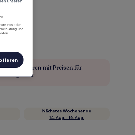
rden unseren
n:
chern von oder
rbeleistung und
boten.
ptieren
Mehr sparen mit Preisen für
Mitglieder
Nächstes Wochenende
14. Aug. - 16. Aug.