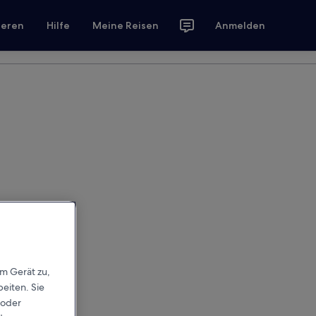
ieren
Hilfe
Meine Reisen
Anmelden
em Gerät zu,
eiten. Sie
 oder