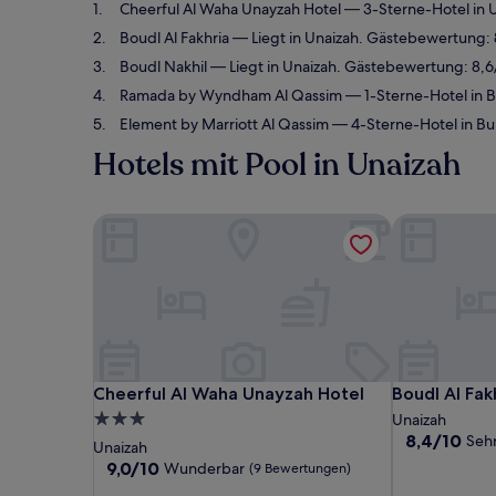
Cheerful Al Waha Unayzah Hotel
— 3-Sterne-Hotel in 
Boudl Al Fakhria
— Liegt in Unaizah. Gästebewertung: 
Boudl Nakhil
— Liegt in Unaizah. Gästebewertung: 8,
Ramada by Wyndham Al Qassim
— 1-Sterne-Hotel in 
Element by Marriott Al Qassim
— 4-Sterne-Hotel in Bu
Hotels mit Pool in Unaizah
Cheerful Al Waha Unayzah Hotel
Boudl Al Fak
Cheerful Al Waha Unayzah Hotel
Boudl Al Fak
Cheerful Al Waha Unayzah Hotel
Boudl Al Fak
3.0-
Unaizah
8.4
8,4/10
Sehr
Sterne-
Unaizah
von
Unterkunft
9.0
9,0/10
Wunderbar
(9 Bewertungen)
10,
von