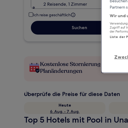
besuchen S
2 Reisende, 1 Zimmer
Partnern s
Ich reise geschäftlich
Wir und 
Verwendung g
Suchen
Zugriff auf 
der Perform
Liste der 
Zwec
Kostenlose Stornierung bei
Planänderungen
Überprüfe die Preise für diese Daten
Heute
6. Aug. - 7. Aug.
Top 5 Hotels mit Pool in Una