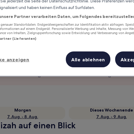
ie jederzeit die Seite der Datenschutzrichtlinie. Diese Präferenzen we
ignalisiert und haben keinen Einfluss auf Surfdaten.
unsere Partner verarbeiten Daten, um Folgendes bereitzustelle
enauer Standortdaten. Endgeräteeigenschaften zur Identifikation aktiv abfragen. Spei
Informationen auf einem Endgerät. Personalisierte Werbung und Inhalte, Messung von We
ance von Inhalten, Zielgruppenforschung sowie Entwicklung und Verbesserung von Ange
Partner (Lieferanten)
ke anzeigen
Alle ablehnen
Akze
Verdiene Prämien für jede
wahrgenommene Übernachtung
Morgen
Dieses Wochenende
7. Aug. - 8. Aug.
7. Aug. - 9. Aug.
izah auf einen Blick