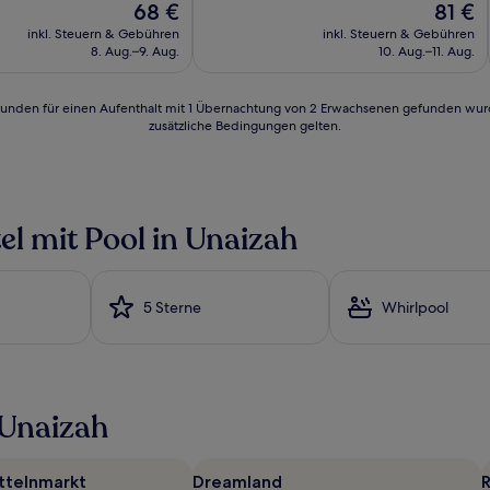
Hervorragend,
Der
Der
68 €
81 €
(14
Preis
Preis
inkl. Steuern & Gebühren
inkl. Steuern & Gebühren
Bewertungen)
beträgt
beträgt
8. Aug.–9. Aug.
10. Aug.–11. Aug.
n)
68 €
81 €
24 Stunden für einen Aufenthalt mit 1 Übernachtung von 2 Erwachsenen gefunden wu
zusätzliche Bedingungen gelten.
el mit Pool in Unaizah
5 Sterne
Whirlpool
 Unaizah
ttelnmarkt
Dreamland