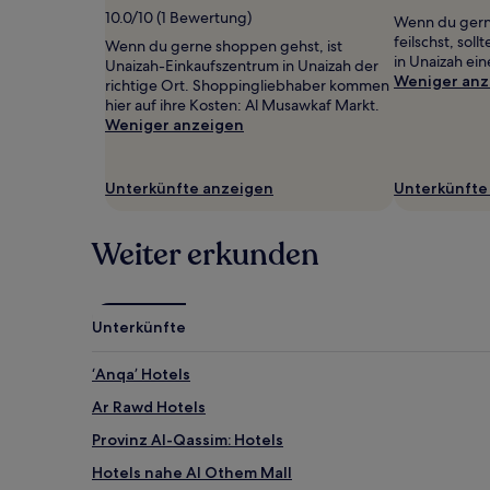
wurde.
10.0/10 (1 Bewertung)
Wenn du ger
Preise
feilschst, sol
Wenn du gerne shoppen gehst, ist
und
in Unaizah ei
Unaizah-Einkaufszentrum in Unaizah der
Verfügbarkeiten
Weniger anz
richtige Ort. Shoppingliebhaber kommen
können
hier auf ihre Kosten: Al Musawkaf Markt.
sich
Weniger anzeigen
ändern.
Es
können
Unterkünfte anzeigen
Unterkünfte
zusätzliche
Bedingungen
gelten.
Weiter erkunden
Unterkünfte
‘Anqaʼ Hotels
Ar Rawd Hotels
Provinz Al-Qassim: Hotels
Hotels nahe Al Othem Mall