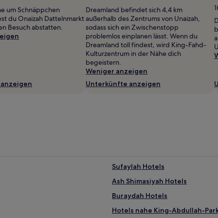
1
ne um Schnäppchen
Dreamland befindet sich 4,4 km
ltest du Onaizah Dattelnmarkt
außerhalb des Zentrums von Unaizah,
D
nen Besuch abstatten.
sodass sich ein Zwischenstopp
b
eigen
problemlos einplanen lässt. Wenn du
a
Dreamland toll findest, wird King-Fahd-
U
Kulturzentrum in der Nähe dich
W
begeistern.
Weniger anzeigen
 anzeigen
Unterkünfte anzeigen
U
Sufaylah Hotels
Ash Shimasiyah Hotels
Buraydah Hotels
Hotels nahe King-Abdullah-Par