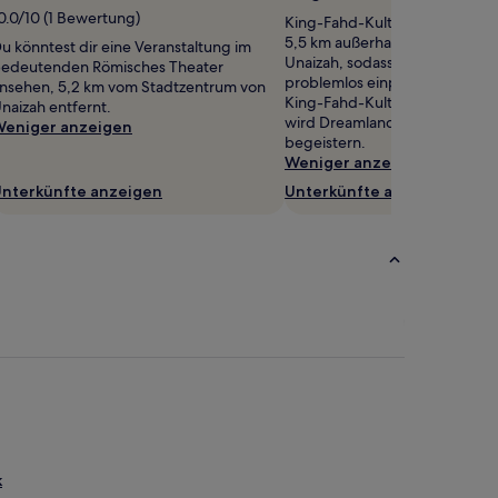
0.0/10 (1 Bewertung)
King-Fahd-Kulturzentrum befi
5,5 km außerhalb des Zentrum
u könntest dir eine Veranstaltung im
Unaizah, sodass sich ein Zwis
edeutenden Römisches Theater
problemlos einplanen lässt. W
nsehen, 5,2 km vom Stadtzentrum von
King-Fahd-Kulturzentrum toll f
naizah entfernt.
wird Dreamland in der Nähe d
eniger anzeigen
begeistern.
Weniger anzeigen
nterkünfte anzeigen
Unterkünfte anzeigen
k