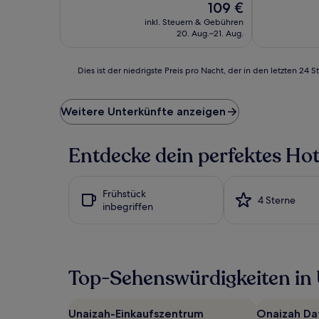
Sehr
Der
109 €
10,
gut,
Preis
Wunderbar,
inkl. Steuern & Gebühren
(32
beträgt
(9
20. Aug.–21. Aug.
Bewertunge
109 €
Bewertungen)
Dies
Dies ist der niedrigste Preis pro Nacht, der in den letzten 
ist
der
niedrigste
Weitere Unterkünfte anzeigen
Preis
pro
Nacht,
Entdecke dein perfektes Hot
der
in
den
Frühstück
letzten
4 Sterne
inbegriffen
24 Stunden
für
einen
Aufenthalt
mit
Top-Sehenswürdigkeiten in
1 Übernachtung
von
2 Erwachsenen
Unaizah-Einkaufszentrum
Onaizah Da
gefunden