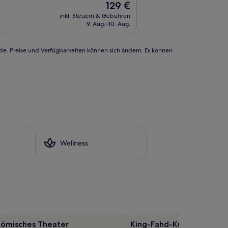
Der
129 €
10,
Preis
Hervorragend,
inkl. Steuern & Gebühren
inkl. Steu
beträgt
(38
9. Aug.–10. Aug.
1
129 €
Bewertungen)
rde. Preise und Verfügbarkeiten können sich ändern. Es können
Wellness
Römisches Theater
King-Fahd-Kulturzentrum