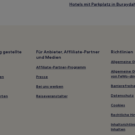
Hotels mit Parkplatz in Burayda
g gestellte
Für Anbieter, Affliliate-Partner
Richtlinien
und Medien
Allgemeine 
Affiliate-Partner-Programm
Allgemeine 
von FeWo-dir
gen
Presse
Barrierefreihe
Bei uns werben
Datenschutz
erten
Reiseveranstalter
Cookies
Rechtliche H
Inhaltsrichtl
Inhalten