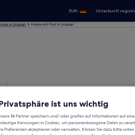
•
EUR
Unterkunft registr
otels in Unaizah
Hotels mit Pool in Unaizah
 Privatsphäre ist uns wichtig
nsere
16
Partner speichern und/ oder greifen auf Informationen auf ein
eindeutige Kennungen in Cookies, um personenbezogene Daten zu verarb
e Präferenzen akzeptieren oder verwalten. Klicken Sie dazu bitte unten