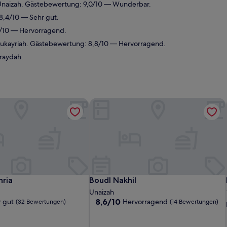
Unaizah. Gästebewertung: 9,0/10 — Wunderbar.
8,4/10 — Sehr gut.
6/10 — Hervorragend.
Bukayriah. Gästebewertung: 8,8/10 — Hervorragend.
raydah.
hria
Boudl Nakhil
hria
Boudl Nakhil
hria
Boudl Nakhil
Unaizah
8.6
8,6/10
 gut
Hervorragend
(32 Bewertungen)
(14 Bewertungen)
von
10,