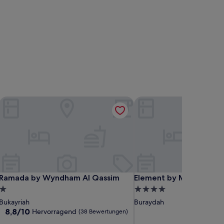
Ramada by Wyndham Al Qassim
Element by Marriott Al 
Ramada by Wyndham Al Qassim
Element by Marriott Al 
Ramada by Wyndham Al Qassim
Element by Marriott Al
1.0-
4.0-
Stern-
Sterne-
Bukayriah
Buraydah
Unterkunft
Unterkunft
8.8
8,8/10
Hervorragend
(38 Bewertungen)
von