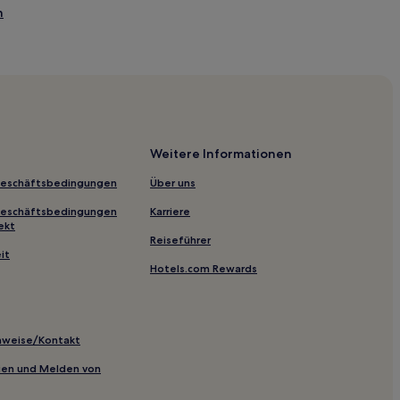
h
Weitere Informationen
Geschäftsbedingungen
Über uns
Geschäftsbedingungen
Karriere
ekt
Reiseführer
it
Hotels.com Rewards
inweise/Kontakt
inien und Melden von