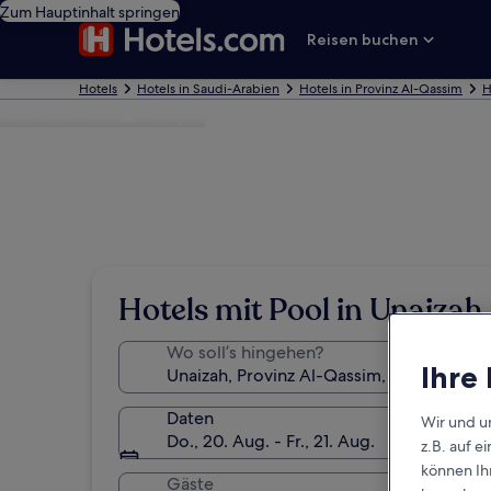
Zum Hauptinhalt springen
Reisen buchen
Hotels
Hotels in Saudi-Arabien
Hotels in Provinz Al-Qassim
H
Foto von Ahmad Alolayan
Hotels mit Pool in Unaizah
Wo soll’s hingehen?
Ihre
Daten
Wir und u
Do., 20. Aug. - Fr., 21. Aug.
z.B. auf 
können Ihr
Gäste