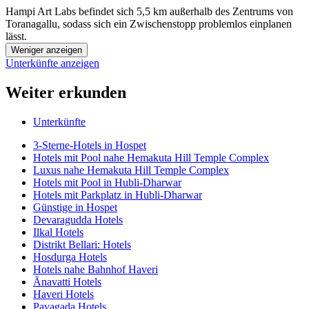
Hampi Art Labs befindet sich 5,5 km außerhalb des Zentrums von
Toranagallu, sodass sich ein Zwischenstopp problemlos einplanen
lässt.
Weniger anzeigen
Unterkünfte anzeigen
Weiter erkunden
Unterkünfte
3-Sterne-Hotels in Hospet
Hotels mit Pool nahe Hemakuta Hill Temple Complex
Luxus nahe Hemakuta Hill Temple Complex
Hotels mit Pool in Hubli-Dharwar
Hotels mit Parkplatz in Hubli-Dharwar
Günstige in Hospet
Devaragudda Hotels
Ilkal Hotels
Distrikt Bellari: Hotels
Hosdurga Hotels
Hotels nahe Bahnhof Haveri
Ānavatti Hotels
Haveri Hotels
Pavagada Hotels