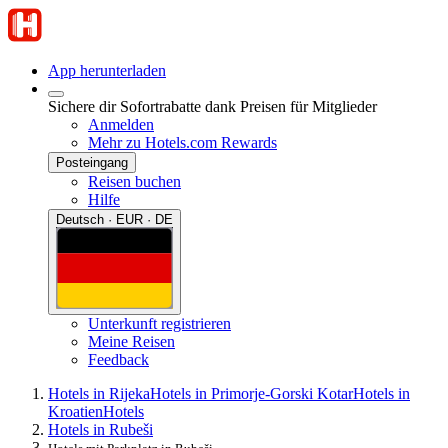
App herunterladen
Sichere dir Sofortrabatte dank Preisen für Mitglieder
Anmelden
Mehr zu Hotels.com Rewards
Posteingang
Reisen buchen
Hilfe
Deutsch · EUR · DE
Unterkunft registrieren
Meine Reisen
Feedback
Hotels in Rijeka
Hotels in Primorje-Gorski Kotar
Hotels in
Kroatien
Hotels
Hotels in Rubeši