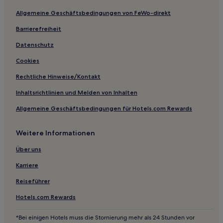
Hotels nahe Born Free Express Lift
Allgemeine Geschäftsbedingungen von FeWo-direkt
Pleasant Park Corridor: Hotels
Barrierefreiheit
Hotels nahe Mount Blue Sky
Beaver Creek: Hotels
Datenschutz
Saint Mary's Hotels
Cookies
Colorado: Hotels
Rechtliche Hinweise/Kontakt
Berthoud Falls Hotels
Inhaltsrichtlinien und Melden von Inhalten
Genesee: Hotels
Allgemeine Geschäftsbedingungen für Hotels.com Rewards
Hotels nahe Gerry's
Weitere Informationen
Hotels nahe Byers Peak Wilderness
Golden Gate Canyon: Hotels
Über uns
Sphinx Park: Hotels
Karriere
Eagle County: Hotels
Reiseführer
Winter Park Hotels
Hotels.com Rewards
Como Hotels
*Bei einigen Hotels muss die Stornierung mehr als 24 Stunden vor