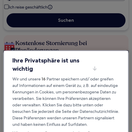
Ich reise geschäftlich
Suchen
Kostenlose Stornierung bei
Planänderungen
Ihre Privatsphäre ist uns
Verdiene Prämien für jede
wichtig
wahrgenommene Übernachtung
Wir und unsere
16
Partner speichern und/ oder greifen
auf Informationen auf einem Gerät zu, z.B. auf eindeutige
Mehr sparen mit Preisen für Mitglieder
Kennungen in Cookies, um personenbezogene Daten zu
verarbeiten. Sie können Ihre Präferenzen akzeptieren
oder verwalten. Klicken Sie dazu bitte unten oder
Überprüfe die Preise für diese Daten
besuchen Sie jederzeit die Seite der Datenschutzrichtlinie.
Diese Präferenzen werden unseren Partnern signalisiert
Heute
Morgen
und haben keinen Einfluss auf Surfdaten.
6. Aug. - 7. Aug.
7. Aug. - 8. Aug.