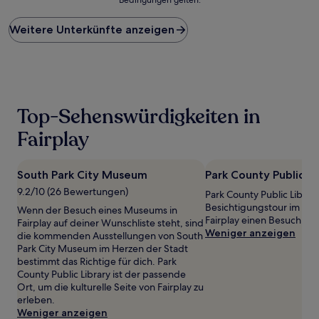
niedrigste
Preis
Weitere Unterkünfte anzeigen
pro
Nacht,
der
in
den
letzten
24 Stunden
Top-Sehenswürdigkeiten in
für
einen
Fairplay
Aufenthalt
mit
1 Übernachtung
South Park City Museum
Park County Public Li
von
9.2/10 (26 Bewertungen)
Park County Public Library
2 Erwachsenen
Besichtigungstour im Ze
gefunden
Wenn der Besuch eines Museums in
Fairplay einen Besuch wer
wurde.
Fairplay auf deiner Wunschliste steht, sind
Weniger anzeigen
Preise
die kommenden Ausstellungen von South
und
Park City Museum im Herzen der Stadt
Verfügbarkeiten
bestimmt das Richtige für dich. Park
können
County Public Library ist der passende
sich
Ort, um die kulturelle Seite von Fairplay zu
ändern.
erleben.
Es
Weniger anzeigen