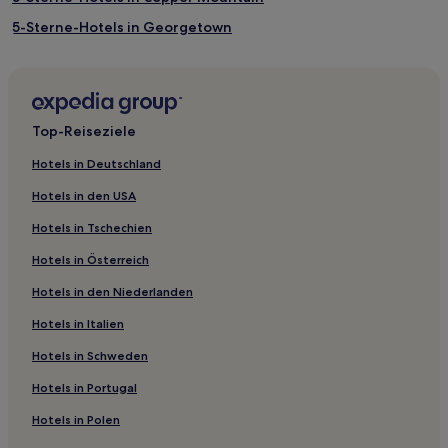
5-Sterne-Hotels in Georgetown
2-Sterne-Hotels in Aspen
3-Sterne-Hotels in Aspen
Hotels nahe Skilift Challenge
Top-Reiseziele
Hotels nahe Buena Vista River Park
Hotels in Deutschland
Breckenridge Hotels
Hotels in den USA
Fraser Hotels
Hotels in Tschechien
Hotels nahe Golf Club at Ravenna
Hotels in Österreich
Evergreen West Central: Hotels
Hotels in den Niederlanden
Historic District: Hotels
Hotels in Italien
Kings Valley: Hotels
Avon Hotels
Hotels in Schweden
Hotels nahe Clear Creek
Hotels in Portugal
Deckers Hotels
Hotels in Polen
Roxborough: Hotels