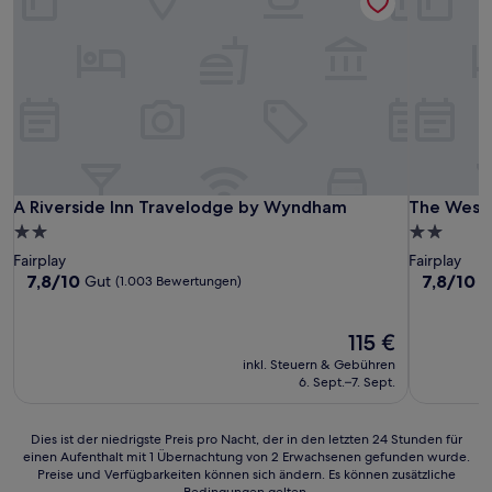
A Riverside Inn Travelodge by Wyndham
The Weste
A Riverside Inn Travelodge by Wyndham
The Weste
2.0-
2.0-
Sterne-
Sterne-
Fairplay
Fairplay
Unterkunft
Unterkunf
7.8
7.8
7,8/10
7,8/10
Gut
G
(1.003 Bewertungen)
von
von
10,
10,
Gut,
Der
Gut,
115 €
(1.003
Preis
(322
inkl. Steuern & Gebühren
Bewertungen)
beträgt
Bewertun
6. Sept.–7. Sept.
115 €
Dies
Dies ist der niedrigste Preis pro Nacht, der in den letzten 24 Stunden für
einen Aufenthalt mit 1 Übernachtung von 2 Erwachsenen gefunden wurde.
ist
Preise und Verfügbarkeiten können sich ändern. Es können zusätzliche
der
Bedingungen gelten.