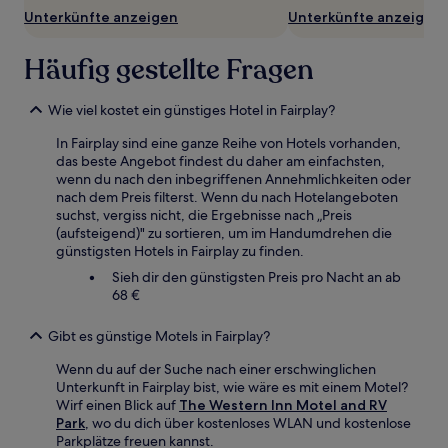
können
Unterkünfte anzeigen
Unterkünfte anzeigen
zusätzliche
Bedingungen
Häufig gestellte Fragen
gelten.
Wie viel kostet ein günstiges Hotel in Fairplay?
In Fairplay sind eine ganze Reihe von Hotels vorhanden,
das beste Angebot findest du daher am einfachsten,
wenn du nach den inbegriffenen Annehmlichkeiten oder
nach dem Preis filterst. Wenn du nach Hotelangeboten
suchst, vergiss nicht, die Ergebnisse nach „Preis
(aufsteigend)" zu sortieren, um im Handumdrehen die
günstigsten Hotels in Fairplay zu finden.
Sieh dir den günstigsten Preis pro Nacht an ab
68 €
Gibt es günstige Motels in Fairplay?
Wenn du auf der Suche nach einer erschwinglichen
Unterkunft in Fairplay bist, wie wäre es mit einem Motel?
Wirf einen Blick auf
The Western Inn Motel and RV
Park
, wo du dich über kostenloses WLAN und kostenlose
Parkplätze freuen kannst.