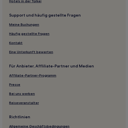
Hotels in der Türkei
Hotels nahe Hotel de Paris Museum
Support und häufig gestellte Fragen
Hotels nahe Golden Gate Canyon State Park
Meine Buchungen
Hotels nahe Maroon Lake Scenic Trail Head
Hotels nahe Mount Elbert
Häufig gestellte Fragen
Historic District: Hotels
Kontakt
Hotels nahe Skilift Lift 2
Eine Unterkunft bewerten
Hotels nahe Taylor River
Für Anbieter, Affliliate-Partner und Medien
Hotels nahe Maroon Bells
Affiliate-Partner-Programm
Summit County: Hotels
Presse
Vail Hotels
Jefferson Hotels
Bei uns werben
Midland: Hotels
Reiseveranstalter
Eagles Nest: Hotels
Richtlinien
Ohio City Hotels
Allgemeine Geschäftsbedingungen