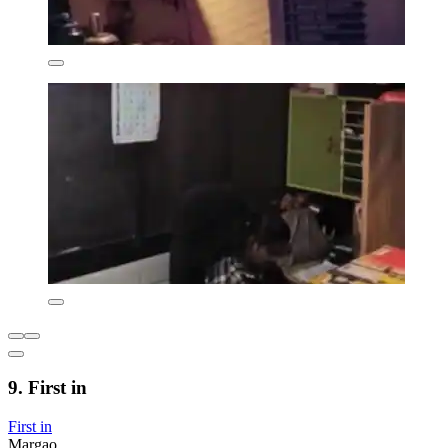
9. First in
First in
Margao