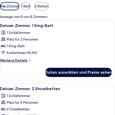
Verfügbare
Alle Zimmer
1 Bett
2 Betten
Filter
für
Anzeige von 8 von 8 Zimmern
Zimmer
Alle
Hochwertige Bettwaren, Minibar, Zimm
16
Deluxe-Zimmer, 1 King-Bett
Fotos
1 Schlafzimmer
für
Platz für 2 Personen
Deluxe-
Zimmer,
1 King-Bett
1 King-
Kostenloses WLAN
Bett
Weitere
Weitere Details
anzeigen
Details
für
Daten auswählen und Preise sehen
Deluxe-
Zimmer,
1 King-
Alle
Deluxe-Zimmer, 2 Einzelbetten | Hoch
7
Bett
Deluxe-Zimmer, 2 Einzelbetten
Fotos
1 Schlafzimmer
für
Platz für 2 Personen
Deluxe-
Zimmer,
2 Einzelbetten