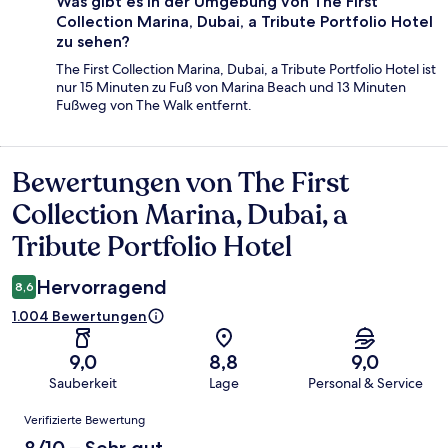
Was gibt es in der Umgebung von The First
Collection Marina, Dubai, a Tribute Portfolio Hotel
zu sehen?
The First Collection Marina, Dubai, a Tribute Portfolio Hotel ist
nur 15 Minuten zu Fuß von Marina Beach und 13 Minuten
Fußweg von The Walk entfernt.
Bewertungen von The First
Bewertungen
Collection Marina, Dubai, a
Tribute Portfolio Hotel
Hervorragend
8,6
1.004 Bewertungen
9,0
8,8
9,0
Sauberkeit
Lage
Personal & Service
Bewertungen
Verifizierte Bewertung
8/10 – Sehr gut