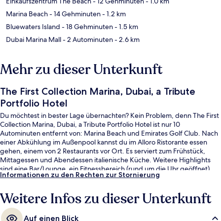
Einkaufszentrum The Beach
- 12 Gehminuten
- 1.0 km
Marina Beach
- 14 Gehminuten
- 1.2 km
Bluewaters Island
- 18 Gehminuten
- 1.5 km
Dubai Marina Mall
- 2 Autominuten
- 2.6 km
Mehr zu dieser Unterkunft
The First Collection Marina, Dubai, a Tribute
Portfolio Hotel
Du möchtest in bester Lage übernachten? Kein Problem, denn The First
Collection Marina, Dubai, a Tribute Portfolio Hotel ist nur 10
Autominuten entfernt von: Marina Beach und Emirates Golf Club. Nach
einer Abkühlung im Außenpool kannst du im Alloro Ristorante essen
gehen, einem von 2 Restaurants vor Ort. Es serviert zum Frühstück,
Mittagessen und Abendessen italienische Küche. Weitere Highlights
sind eine Bar/Lounge, ein Fitnessbereich (rund um die Uhr geöffnet)
Informationen zu den Rechten zur Stornierung
und Fitnessmöglichkeiten. Andere Reisende lieben das hilfsbereite
Personal. Die Unterkunft ist nur einen kurzen Fußmarsch von den
Weitere Infos zu dieser Unterkunft
öffentlichen Verkehrsmitteln entfernt: Zur U-Bahn
(Straßenbahnhaltestelle Jumeirah Beach Residence 2) sind es 15
Minuten.
Auf einen Blick