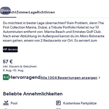
a
rück
Weiter
Tribute
108+
Übersicht
Zimmer
Lage
Richtlinien
Portfolio
Du möchtest in bester Lage übernachten? Kein Problem, denn The
Hotel
First Collection Marina, Dubai, a Tribute Portfolio Hotel ist nur 10
Autominuten entfernt von: Marina Beach und Emirates Golf Club.
Nach einer Abkühlung im Außenpool kannst du im Alloro Ristorante
essen gehen, einem von 2 Restaurants vor Ort. Es serviert zum
Frühstück, Mittagessen und Abendessen italienische Küche.
Weitere Highlights sind eine Bar/Lounge, ein Fitnessbereich (rund
VIP Access
um die Uhr geöffnet) und Fitnessmöglichkeiten. Andere Reisende
lieben das hilfsbereite Personal. Die Unterkunft ist nur einen kurzen
Der
57 €
Fußmarsch von den öffentlichen Verkehrsmitteln entfernt: Zur U-
Blick von der Unterkunft
aktuelle
Bahn (Straßenbahnhaltestelle Jumeirah Beach Residence 2) sind es
inkl. Steuern & Gebühren
Preis
9. Aug.–10. Aug.
15 Minuten.
beträgt
Bewertungen
Hervorragend
8,6
Alle 1.004 Bewertungen anzeigen
57 €.
8,6 von 10.
Beliebte Annehmlichkeiten
Pool
Kostenlose Parkplätze