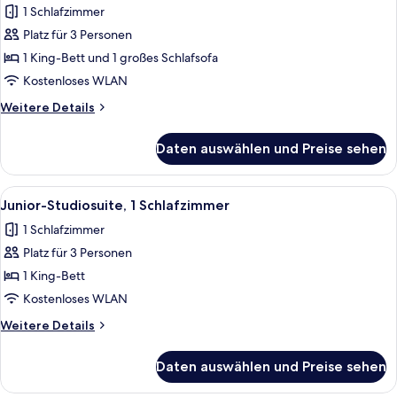
1 Schlafzimmer
auf
für
den
Platz für 3 Personen
Zimmer,
Jachthafen
1 King-
1 King-Bett und 1 großes Schlafsofa
Bett
Kostenloses WLAN
und
Weitere
Weitere Details
Schlafsofa
Details
anzeigen
für
Daten auswählen und Preise sehen
Zimmer,
1 King-
Bett
Alle
Junior-Studiosuite, 1 Schlafzimmer | 
11
und
Junior-Studiosuite, 1 Schlafzimmer
Fotos
Schlafsofa
1 Schlafzimmer
für
Platz für 3 Personen
Junior-
Studiosuite,
1 King-Bett
1
Kostenloses WLAN
Schlafzimmer
Weitere
Weitere Details
anzeigen
Details
für
Daten auswählen und Preise sehen
Junior-
Studiosuite,