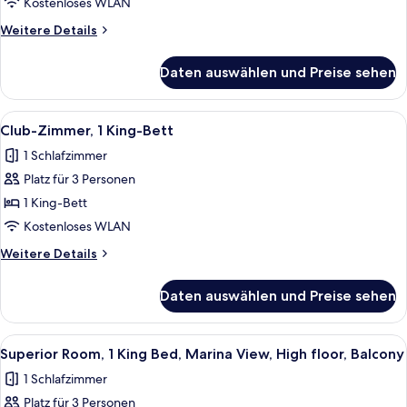
2 Einzelbetten
Kostenloses WLAN
anzeigen
Weitere
Weitere Details
Details
für
Daten auswählen und Preise sehen
Deluxe-
Zimmer,
2 Einzelbetten
Alle
Ein modernes Hotelzimmer mit einem g
9
Club-Zimmer, 1 King-Bett
Fotos
1 Schlafzimmer
für
Platz für 3 Personen
Club-
Zimmer,
1 King-Bett
1 King-
Kostenloses WLAN
Bett
Weitere
Weitere Details
anzeigen
Details
für
Daten auswählen und Preise sehen
Club-
Zimmer,
1 King-
Alle
Ein modernes Hotelzimmer mit Blick au
8
Bett
Superior Room, 1 King Bed, Marina View, High floor, Balcony
Fotos
1 Schlafzimmer
für
Platz für 3 Personen
Superior