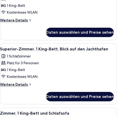
Room,
1 King-Bett
1
Kostenloses WLAN
King
Weitere
Weitere Details
Bed,
Details
Marina
für
Daten auswählen und Preise sehen
Superior
View,
Room,
High
1
Alle
Hochwertige Bettwaren, Minibar, Zimm
floor,
10
King
Superior-Zimmer, 1 King-Bett, Blick auf den Jachthafen
Fotos
Bed,
Balcony
1 Schlafzimmer
Marina
für
anzeigen
View,
Platz für 3 Personen
Superior-
High
Zimmer,
1 King-Bett
floor,
1 King-
Balcony
Kostenloses WLAN
Bett,
Weitere
Weitere Details
Blick
Details
auf
für
Daten auswählen und Preise sehen
Superior-
den
Zimmer,
Jachthafen
1 King-
Alle
Zimmer, 1 King-Bett und Schlafsofa | 
anzeigen
8
Bett,
Zimmer, 1 King-Bett und Schlafsofa
Fotos
Blick