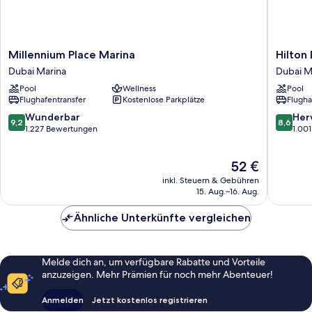
Millennium
Hilton
Millennium Place Marina
Hilton
Place
Dubai
Dubai Marina
Dubai M
Marina
the
Pool
Wellness
Pool
Dubai
Walk
Flughafentransfer
Kostenlose Parkplätze
Flugha
Marina
Dubai
Marina
9.2
8.6
Wunderbar
Her
9,2
8,6
von
von
1.227 Bewertungen
1.00
10,
10,
Wunderbar,
Hervorr
Der
52 €
1.227
1.001
Preis
Bewertungen
Bewert
inkl. Steuern & Gebühren
beträgt
15. Aug.–16. Aug.
52 €
Ähnliche Unterkünfte vergleichen
Melde dich an, um verfügbare Rabatte und Vorteile
anzuzeigen. Mehr Prämien für noch mehr Abenteuer!
Anmelden
Jetzt kostenlos registrieren