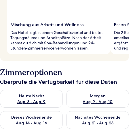
Mischung aus Arbeit und Wellness
Essen 
Das Hotel liegt in einem Geschäftsviertel und bietet
Die 2 Re
Tagungsräume und Arbeitsplätze. Nach der Arbeit
amerikan
kannst du dich mit Spa-Behandlungen und 24-
ergänzt 
Stunden-Zimmerservice verwöhnen lassen.
und regi
Zimmeroptionen
Überprüfe die Verfügbarkeit für diese Daten
Überprüfe die Verfügbarkeit für heute Nacht, Aug. 8 - Aug. 9.
Überprüfe die Verfügbarkeit f
Heute Nacht
Morgen
Aug. 8 - Aug. 9
Aug. 9 - Aug. 10
Überprüfe die Verfügbarkeit für dieses Wochenende, Aug. 14 -
Überprüfe die Verfügbarkeit f
Dieses Wochenende
Nächstes Wochenende
Aug. 14 - Aug. 16
Aug. 21 - Aug. 23