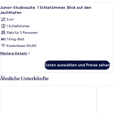
1
Alle
Ein modernes Hotelzimmer mit Blick au
4
Schlafzimmer
Junior-Studiosuite, 1 Schlafzimmer, Blick auf den
Fotos
Jachthafen
für
5 m²
Junior-
1 Schlafzimmer
Studiosuite,
Platz für 3 Personen
1
Schlafzimmer,
1 King-Bett
Blick
Kostenloses WLAN
auf
Weitere
Weitere Details
den
Details
Jachthafen
für
Daten auswählen und Preise sehen
Junior-
anzeigen
Studiosuite,
1
Ähnliche Unterkünfte
Schlafzimmer,
Blick
Millennium Place Marina
Hilton D
auf
den
Jachthafen