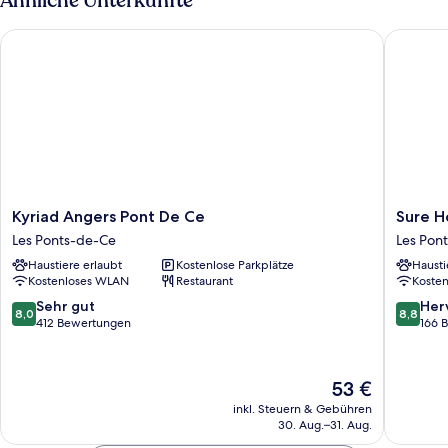
Ähnliche Unterkünfte
Kyriad Angers Pont De Ce
Sure Hot
Kyriad
Sure
Kyriad Angers Pont De Ce
Sure H
Angers
Hotel
Les Ponts-de-Ce
Les Pon
Pont
by
Haustiere erlaubt
Kostenlose Parkplätze
Hausti
De
Best
Kostenloses WLAN
Restaurant
Koste
Ce
Western
Les
Angers
8.0
8.8
Sehr gut
Her
8,0
8,8
Ponts-
Sud
von
von
412 Bewertungen
166 
de-
Les
10,
10,
Ce
Ponts-
Sehr
Hervorr
de-
gut,
166
Der
53 €
Ce
412
Bewert
Preis
inkl. Steuern & Gebühren
Bewertungen
beträgt
30. Aug.–31. Aug.
53 €