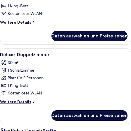
Bett,
1 King-Bett
Nichtraucher,
Kostenloses WLAN
Gartenblick
Weitere
Weitere Details
anzeigen
Details
für
Daten auswählen und Preise sehen
Comfort-
Zimmer,
1 King-
Alle
Ein Schlafzimmer mit schrägen Wänden
8
Bett,
Deluxe-Doppelzimmer
Fotos
Nichtraucher,
30 m²
Gartenblick
für
1 Schlafzimmer
Deluxe-
Doppelzimmer
Platz für 2 Personen
anzeigen
1 King-Bett
Kostenloses WLAN
Weitere
Weitere Details
Details
für
Daten auswählen und Preise sehen
Deluxe-
Doppelzimmer