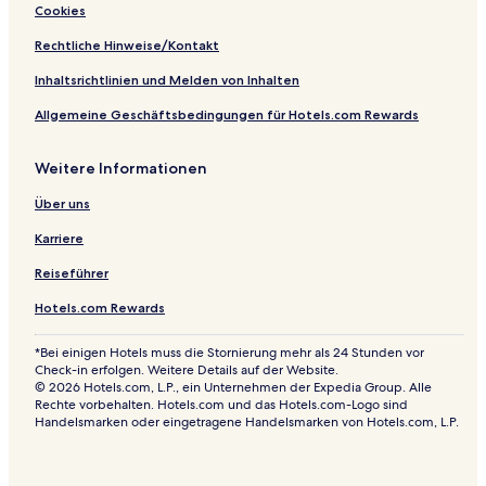
i
s
s
l
i
n
Cookies
r
o
e
o
a
e
r
m
n
n
Rechtliche Hinweise/Kontakt
e
i
y
s
t
e
D
Inhaltsrichtlinien und Melden von Inhalten
P
l
'
Allgemeine Geschäftsbedingungen für Hotels.com Rewards
i
A
s
n
c
j
Weitere Informationen
i
o
n
u
Über uns
e
Karriere
Reiseführer
Hotels.com Rewards
*Bei einigen Hotels muss die Stornierung mehr als 24 Stunden vor
Check-in erfolgen. Weitere Details auf der Website.
© 2026 Hotels.com, L.P., ein Unternehmen der Expedia Group. Alle
Rechte vorbehalten. Hotels.com und das Hotels.com-Logo sind
Handelsmarken oder eingetragene Handelsmarken von Hotels.com, L.P.