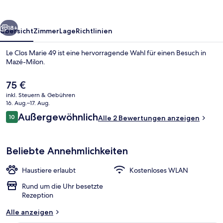
rück
Weiter
18+
Übersicht
Zimmer
Lage
Richtlinien
Le Clos Marie 49 ist eine hervorragende Wahl für einen Besuch in
Mazé-Milon.
Der
75 €
aktuelle
inkl. Steuern & Gebühren
Preis
16. Aug.–17. Aug.
beträgt
Bewertungen
Außergewöhnlich
10
Alle 2 Bewertungen anzeigen
75 €.
10 von 10.
Außen-Whirlpool
Beliebte Annehmlichkeiten
Haustiere erlaubt
Kostenloses WLAN
Rund um die Uhr besetzte
Rezeption
Alle anzeigen