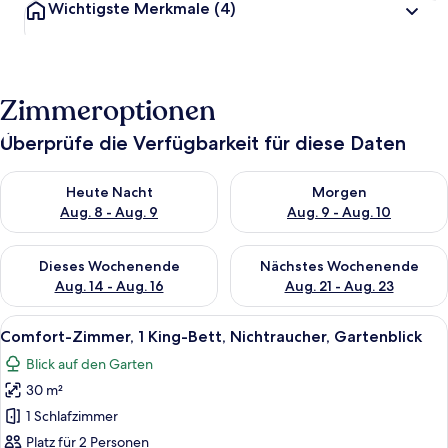
Wichtigste Merkmale
(4)
Zimmeroptionen
Überprüfe die Verfügbarkeit für diese Daten
Überprüfe die Verfügbarkeit für heute Nacht, Aug. 8 - Aug. 9.
Überprüfe die Verfügbarkeit f
Heute Nacht
Morgen
Aug. 8 - Aug. 9
Aug. 9 - Aug. 10
Überprüfe die Verfügbarkeit für dieses Wochenende, Aug. 14 -
Überprüfe die Verfügbarkeit f
Dieses Wochenende
Nächstes Wochenende
Aug. 14 - Aug. 16
Aug. 21 - Aug. 23
Alle
Ein geräumiges Schlafzimmer mit eine
7
Comfort-Zimmer, 1 King-Bett, Nichtraucher, Gartenblick
Fotos
Blick auf den Garten
für
30 m²
Comfort-
Zimmer,
1 Schlafzimmer
1 King-
Platz für 2 Personen