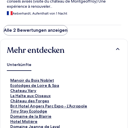
conseils avisés (visite du château de Montgeoffroy) Une
expérience à renouveler..
Aeberhardt, Aufenthalt von 1 Nacht
Alle 2 Bewertungen anzeigen
Mehr entdecken
Unterkünfte
L
Manoir du Bois Noblet
i
L
Ecolodges de Loire & Spa
n
i
L
Chateau Vary
k
n
i
L
La Halte aux Oiseaux
,
k
n
i
L
Château des Forges
d
,
k
n
i
L
Brit Hotel Angers Parc Expo - L'Acropole
e
d
,
k
n
i
L
Tiny Stay Ecolodge
r
e
d
,
k
n
i
L
Domaine de la Blairie
d
r
e
d
,
k
n
i
L
Hotel Molière
i
d
r
e
d
,
k
n
i
L
Domaine Jeanne de Laval