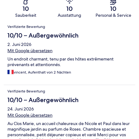
10
10
10
Sauberkeit
Ausstattung
Personal & Service
Bewertungen
Verifizierte Bewertung
10/10 – Außergewöhnlich
2. Juni 2026
Mit Google übersetzen
Un endroit charmant, tenu par des hôtes extrêmement
prévenants et attentionnés.
vincent, Aufenthalt von 2 Nächten
Verifizierte Bewertung
10/10 – Außergewöhnlich
24. Juni 2026
Mit Google übersetzen
Au Clos Marie, un accueil chaleureux de Nicole et Paul dans leur
magnifique jardin au parfum de Roses. Chambre spacieuse et
personnalisée, petit déjeuner copieux et varié Merci pour vos