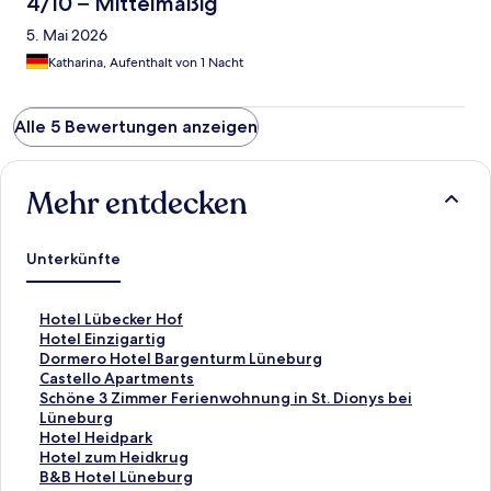
4/10 – Mittelmäßig
5. Mai 2026
Katharina, Aufenthalt von 1 Nacht
Alle 5 Bewertungen anzeigen
Mehr entdecken
Unterkünfte
L
Hotel Lübecker Hof
i
L
Hotel Einzigartig
n
i
L
Dormero Hotel Bargenturm Lüneburg
k
n
i
L
Castello Apartments
,
k
n
i
L
Schöne 3 Zimmer Ferienwohnung in St. Dionys bei
d
,
k
n
i
Lüneburg
e
d
,
k
n
L
Hotel Heidpark
r
e
d
,
k
i
L
Hotel zum Heidkrug
d
r
e
d
,
n
i
L
B&B Hotel Lüneburg