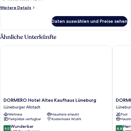
Weitere
Weitere Details
Details
für
Daten auswählen und Preise sehen
Deluxe-
Dreibettzimmer
Ähnliche Unterkünfte
DORMERO Hotel Altes Kaufhaus Lüneburg
DORMERO
DORMERO
DORME
DORMERO Hotel Altes Kaufhaus Lüneburg
DORME
Hotel
Hotel
Lüneburger Altstadt
Lünebur
Altes
Bergstr
Wellness
Haustiere erlaubt
Pool
Kaufhaus
Lünebu
Parkplätze verfügbar
Kostenloses WLAN
Hausti
Lüneburg
Lünebur
Lüneburger
Altstadt
9.0
8.8
Wunderbar
Her
9,0
8,8
Altstadt