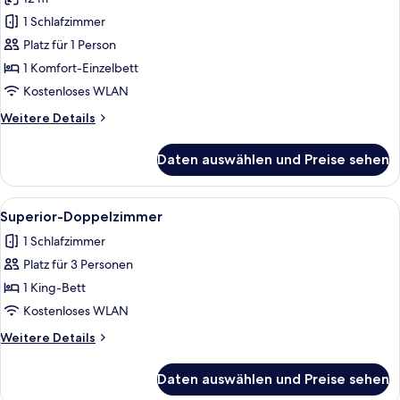
für
1 Schlafzimmer
Standard-
Einzelzimmer
Platz für 1 Person
anzeigen
1 Komfort-Einzelbett
Kostenloses WLAN
Weitere
Weitere Details
Details
für
Daten auswählen und Preise sehen
Standard-
Einzelzimmer
Alle
Ein Schlafzimmer mit Bett, Nachttisch,
1
Superior-Doppelzimmer
Fotos
1 Schlafzimmer
für
Platz für 3 Personen
Superior-
Doppelzimmer
1 King-Bett
anzeigen
Kostenloses WLAN
Weitere
Weitere Details
Details
für
Daten auswählen und Preise sehen
Superior-