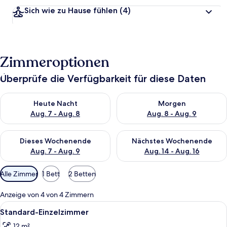
Sich wie zu Hause fühlen
(4)
Zimmeroptionen
Überprüfe die Verfügbarkeit für diese Daten
Überprüfe die Verfügbarkeit für heute Nacht, Aug. 7 - Aug. 8.
Überprüfe die Verfügbarkeit f
Heute Nacht
Morgen
Aug. 7 - Aug. 8
Aug. 8 - Aug. 9
Überprüfe die Verfügbarkeit für dieses Wochenende, Aug. 7 - 
Überprüfe die Verfügbarkeit f
Dieses Wochenende
Nächstes Wochenende
Aug. 7 - Aug. 9
Aug. 14 - Aug. 16
Verfügbare
Alle Zimmer
1 Bett
2 Betten
Filter
für
Anzeige von 4 von 4 Zimmern
Zimmer
Alle
Eine gemütliche Sitzecke mit gepolste
1
Standard-Einzelzimmer
Fotos
12 m²