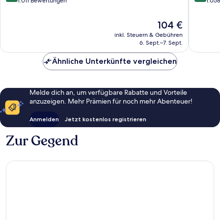
von
von
1.011 Bewertungen
1.05
10,
10,
Wunderbar,
Hervorr
Der
104 €
1.011
1.058
Preis
inkl. Steuern & Gebühren
Bewertungen
Bewert
beträgt
6. Sept.–7. Sept.
104 €
Ähnliche Unterkünfte vergleichen
Melde dich an, um verfügbare Rabatte und Vorteile
anzuzeigen. Mehr Prämien für noch mehr Abenteuer!
Anmelden
Jetzt kostenlos registrieren
Zur Gegend