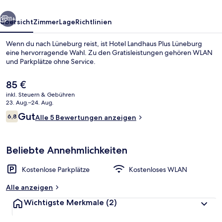
rück
Weiter
11+
Übersicht
Zimmer
Lage
Richtlinien
Wenn du nach Lüneburg reist, ist Hotel Landhaus Plus Lüneburg
eine hervorragende Wahl. Zu den Gratisleistungen gehören WLAN
und Parkplätze ohne Service.
Der
85 €
aktuelle
inkl. Steuern & Gebühren
Preis
23. Aug.–24. Aug.
beträgt
Bewertungen
Gut
6,8
Alle 5 Bewertungen anzeigen
85 €.
6,8 von 10.
Außendetails
Beliebte Annehmlichkeiten
Kostenlose Parkplätze
Kostenloses WLAN
Alle anzeigen
Wichtigste Merkmale
(2)