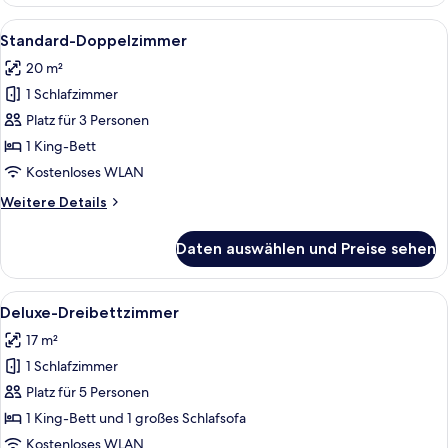
Doppelzimmer
Alle
Ein ordentlich eingerichtetes Schlaf
2
Standard-Doppelzimmer
Fotos
20 m²
für
1 Schlafzimmer
Standard-
Doppelzimmer
Platz für 3 Personen
anzeigen
1 King-Bett
Kostenloses WLAN
Weitere
Weitere Details
Details
für
Daten auswählen und Preise sehen
Standard-
Doppelzimmer
Alle
Ein ordentlich bezogenes Bett mit ei
4
Deluxe-Dreibettzimmer
Fotos
17 m²
für
1 Schlafzimmer
Deluxe-
Dreibettzimmer
Platz für 5 Personen
anzeigen
1 King-Bett und 1 großes Schlafsofa
Kostenloses WLAN