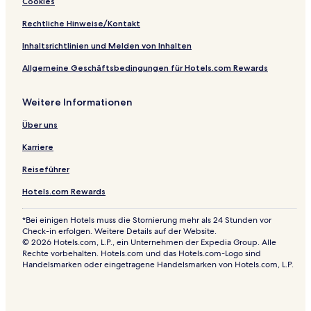
Cookies
u
e
r
b
Rechtliche Hinweise/Kontakt
g
u
r
Inhaltsrichtlinien und Melden von Inhalten
g
Allgemeine Geschäftsbedingungen für Hotels.com Rewards
Weitere Informationen
Über uns
Karriere
Reiseführer
Hotels.com Rewards
*Bei einigen Hotels muss die Stornierung mehr als 24 Stunden vor
Check-in erfolgen. Weitere Details auf der Website.
© 2026 Hotels.com, L.P., ein Unternehmen der Expedia Group. Alle
Rechte vorbehalten. Hotels.com und das Hotels.com-Logo sind
Handelsmarken oder eingetragene Handelsmarken von Hotels.com, L.P.