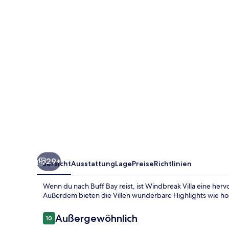
29+
Übersicht
Ausstattung
Lage
Preise
Richtlinien
Wenn du nach Buff Bay reist, ist Windbreak Villa eine her
Außerdem bieten die Villen wunderbare Highlights wie 
Bewertungen
Außergewöhnlich
10
10 von 10.