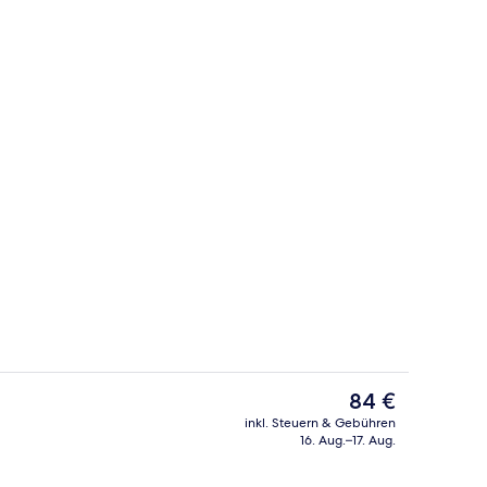
h
Innenbereich
Der
84 €
aktuelle
inkl. Steuern & Gebühren
Preis
16. Aug.–17. Aug.
ch
Fassade der Unterkunft
beträgt
84 €.