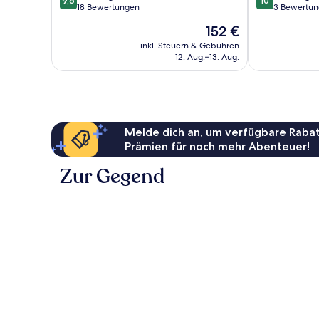
9,6
10
von
von
18 Bewertungen
3 Bewertu
10,
10,
Der
152 €
Außergewöhnlich,
Außergewöhnl
Preis
18
3
inkl. Steuern & Gebühren
beträgt
12. Aug.–13. Aug.
Bewertungen
Bewertungen
152 €
Melde dich an, um verfügbare Rabat
Prämien für noch mehr Abenteuer!
Zur Gegend