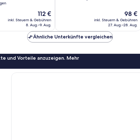
ngen
10,
Außergewöhnlich,
Der
Der
112 €
98 €
ich,
4
Preis
Preis
inkl. Steuern & Gebühren
inkl. Steuern & Gebühren
Bewertungen
beträgt
beträgt
8. Aug.–9. Aug.
27. Aug.–28. Aug.
112 €
98 €
Ähnliche Unterkünfte vergleichen
te und Vorteile anzuzeigen. Mehr