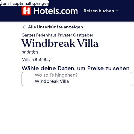
Zum Hauptinhalt springen
Reisen buchen
Alle Unterkünfte anzeigen
Ganzes Ferienhaus
·
Privater Gastgeber
Windbreak Villa
3.5-
Sterne-
Villa in Buff Bay
Unterkunft
Wähle deine Daten, um Preise zu sehen
Wo soll’s hingehen?
Fotogalerie
von
Windbreak
Villa