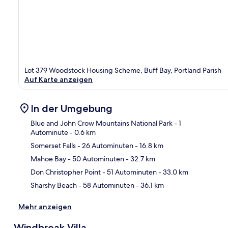
Lot 379 Woodstock Housing Scheme, Buff Bay, Portland Parish
Auf Karte anzeigen
In der Umgebung
Blue and John Crow Mountains National Park
- 1
Autominute
- 0.6 km
Somerset Falls
- 26 Autominuten
- 16.8 km
Kar
Mahoe Bay
- 50 Autominuten
- 32.7 km
Don Christopher Point
- 51 Autominuten
- 33.0 km
Sharshy Beach
- 58 Autominuten
- 36.1 km
Mehr anzeigen
Windbreak Villa