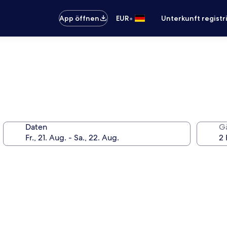
•
App öffnen
EUR
Unterkunft registr
Daten
G