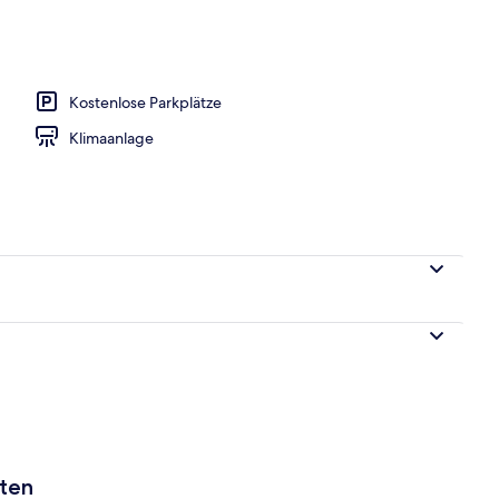
, Balkon, Gartenblick | Hochwertige Bettwaren, Bettwäsche
Kostenlose Parkplätze
Klimaanlage
aten