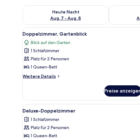
Überprüfe die Verfügbarkeit für heute Nacht, Aug. 7
Überprüfe die
Heute Nacht
Aug. 7 - Aug. 8
A
Alle
Ein Hotelzimmer mit einem Bet
3
Doppelzimmer, Gartenblick
Fotos
Blick auf den Garten
für
1 Schlafzimmer
Doppelzimmer,
Gartenblick
Platz für 2 Personen
anzeigen
1 Queen-Bett
Weitere
Weitere Details
Details
für
Preise anzeige
Doppelzimmer,
Gartenblick
Alle
Ein Hotelzimmer mit Holzboden
3
Deluxe-Doppelzimmer
Fotos
1 Schlafzimmer
für
Platz für 2 Personen
Deluxe-
Doppelzimmer
1 Queen-Bett