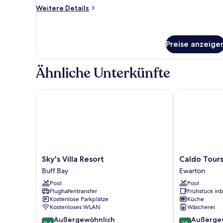
anzeigen
Weitere
Weitere Details
Details
für
Deluxe-
Doppelzimmer
Preise anzeige
Ähnliche Unterkünfte
Sky's Villa Resort
Caldo Tours
Sky's
Caldo
Sky's Villa Resort
Caldo Tour
Villa
Tours
Buff Bay
Ewarton
Resort
Ewarton
Pool
Pool
Buff
Flughafentransfer
Frühstück inb
Bay
Kostenlose Parkplätze
Küche
Kostenloses WLAN
Wäscherei
9.6
10.0
Außergewöhnlich
Außerge